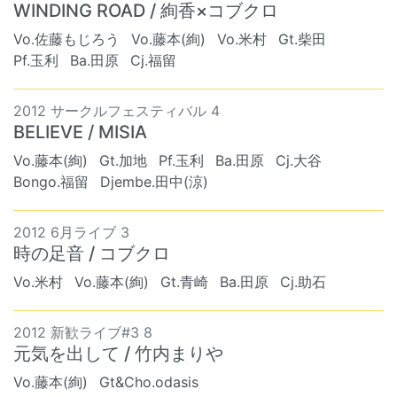
WINDING ROAD / 絢香×コブクロ
Vo.佐藤もじろう
Vo.藤本(絢)
Vo.米村
Gt.柴田
Pf.玉利
Ba.田原
Cj.福留
2012 サークルフェスティバル 4
BELIEVE / MISIA
Vo.藤本(絢)
Gt.加地
Pf.玉利
Ba.田原
Cj.大谷
Bongo.福留
Djembe.田中(涼)
2012 6月ライブ 3
時の足音 / コブクロ
Vo.米村
Vo.藤本(絢)
Gt.青崎
Ba.田原
Cj.助石
2012 新歓ライブ#3 8
元気を出して / 竹内まりや
Vo.藤本(絢)
Gt&Cho.odasis