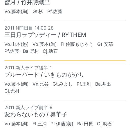
蜜月 / 竹井詩織里
Vo.藤本(絢)
Gt.栁
Pf.佐藤
2011 NF1日目 14:00 28
三日月ラプソディー / RYTHEM
Vo.山本(悠)
Vo.藤本(絢)
Fl.佐藤もじろう
Gt.安部
Pf.佐藤
Ba.野村
Cj.助石
2011 新人ライブ後半 1
ブルーバード / いきものがかり
Vo.藤本(絢)
Vn.比谷
Gt.みよし
Pf.玉利
Ba.井出
Cj.光村
2011 新人ライブ前半 9
変わらないもの / 奥華子
Vo.藤本(絢)
Fl.三浦
Pf.伊藤(美)
Ba.田原
Cj.助石