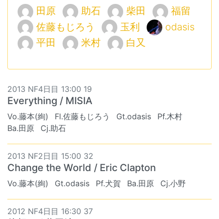
田原
助石
柴田
福留
佐藤もじろう
玉利
odasis
平田
米村
白又
2013 NF4日目 13:00 19
Everything / MISIA
Vo.藤本(絢)
Fl.佐藤もじろう
Gt.odasis
Pf.木村
Ba.田原
Cj.助石
2013 NF2日目 15:00 32
Change the World / Eric Clapton
Vo.藤本(絢)
Gt.odasis
Pf.犬賀
Ba.田原
Cj.小野
2012 NF4日目 16:30 37