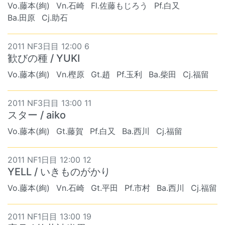
Vo.藤本(絢)
Vn.石崎
Fl.佐藤もじろう
Pf.白又
Ba.田原
Cj.助石
2011 NF3日目 12:00 6
歓びの種 / YUKI
Vo.藤本(絢)
Vn.樫原
Gt.趙
Pf.玉利
Ba.柴田
Cj.福留
2011 NF3日目 13:00 11
スター / aiko
Vo.藤本(絢)
Gt.藤賀
Pf.白又
Ba.西川
Cj.福留
2011 NF1日目 12:00 12
YELL / いきものがかり
Vo.藤本(絢)
Vn.石崎
Gt.平田
Pf.市村
Ba.西川
Cj.福留
2011 NF1日目 13:00 19