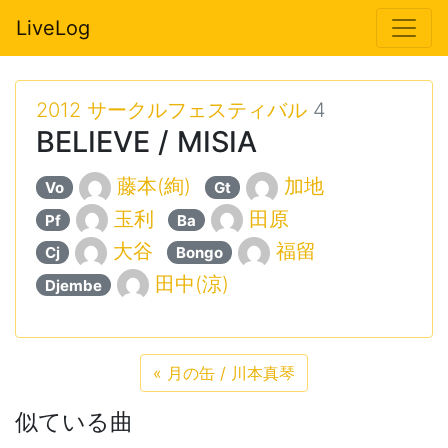
LiveLog
2012 サークルフェスティバル
4
BELIEVE / MISIA
藤本(絢)
加地
Vo
Gt
玉利
田原
Pf
Ba
大谷
福留
Cj
Bongo
田中(涼)
Djembe
«
月の缶 / 川本真琴
似ている曲