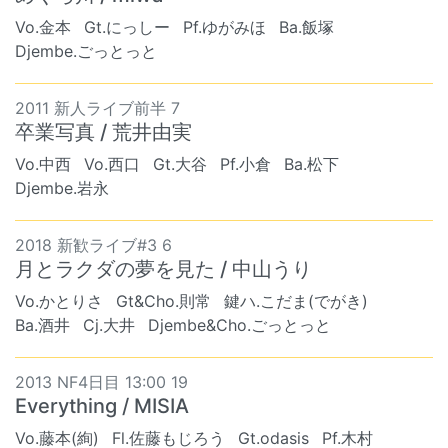
Vo.金本
Gt.にっしー
Pf.ゆがみほ
Ba.飯塚
Djembe.ごっとっと
2011 新人ライブ前半 7
卒業写真 / 荒井由実
Vo.中西
Vo.西口
Gt.大谷
Pf.小倉
Ba.松下
Djembe.岩永
2018 新歓ライブ#3 6
月とラクダの夢を見た / 中山うり
Vo.かとりさ
Gt&Cho.則常
鍵ハ.こだま(でがき)
Ba.酒井
Cj.大井
Djembe&Cho.ごっとっと
2013 NF4日目 13:00 19
Everything / MISIA
Vo.藤本(絢)
Fl.佐藤もじろう
Gt.odasis
Pf.木村