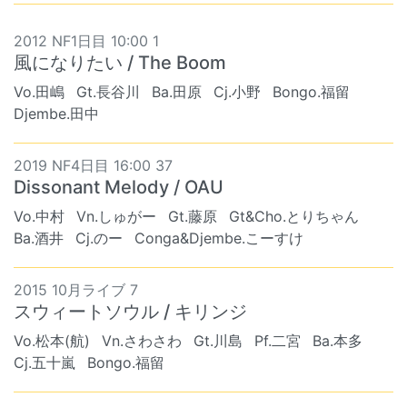
2012 NF1日目 10:00 1
風になりたい / The Boom
Vo.田嶋
Gt.長谷川
Ba.田原
Cj.小野
Bongo.福留
Djembe.田中
2019 NF4日目 16:00 37
Dissonant Melody / OAU
Vo.中村
Vn.しゅがー
Gt.藤原
Gt&Cho.とりちゃん
Ba.酒井
Cj.のー
Conga&Djembe.こーすけ
2015 10月ライブ 7
スウィートソウル / キリンジ
Vo.松本(航)
Vn.さわさわ
Gt.川島
Pf.二宮
Ba.本多
Cj.五十嵐
Bongo.福留