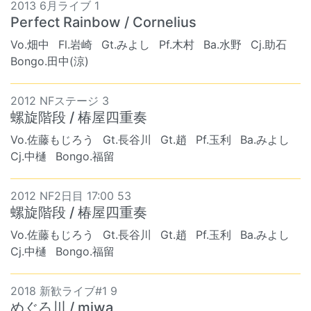
2013 6月ライブ 1
Perfect Rainbow / Cornelius
Vo.畑中
Fl.岩崎
Gt.みよし
Pf.木村
Ba.水野
Cj.助石
Bongo.田中(涼)
2012 NFステージ 3
螺旋階段 / 椿屋四重奏
Vo.佐藤もじろう
Gt.長谷川
Gt.趙
Pf.玉利
Ba.みよし
Cj.中樋
Bongo.福留
2012 NF2日目 17:00 53
螺旋階段 / 椿屋四重奏
Vo.佐藤もじろう
Gt.長谷川
Gt.趙
Pf.玉利
Ba.みよし
Cj.中樋
Bongo.福留
2018 新歓ライブ#1 9
めぐろ川 / miwa