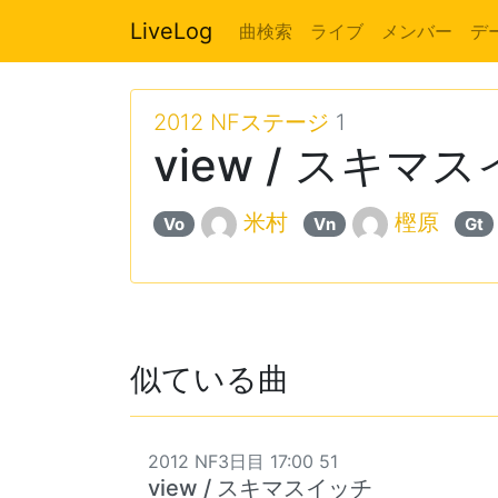
LiveLog
曲検索
ライブ
メンバー
デ
2012 NFステージ
1
view / スキマ
米村
樫原
Vo
Vn
Gt
似ている曲
2012 NF3日目 17:00 51
view / スキマスイッチ