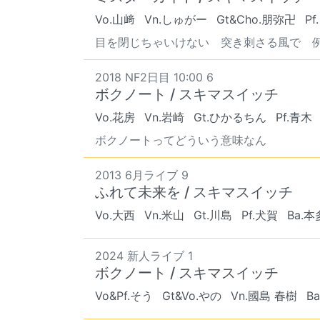
Vo.山﨑
Vn.しゅがー
Gt&Cho.朋弥卍
P
目を閉じちゃいけない 突き刺さる風で 
2018 NF2日目 10:00 6
ボクノート / スキマスイッチ
Vo.花房
Vn.岩崎
Gt.ひかるちん
Pf.青木
ボクノートってどういう意味なん
2013 6月ライブ 9
ふれて未来を / スキマスイッチ
Vo.大西
Vn.米山
Gt.川島
Pf.犬賀
Ba.本
2024 新人ライブ 1
ボクノート / スキマスイッチ
Vo&Pf.そう
Gt&Vo.やの
Vn.國島 春樹
B