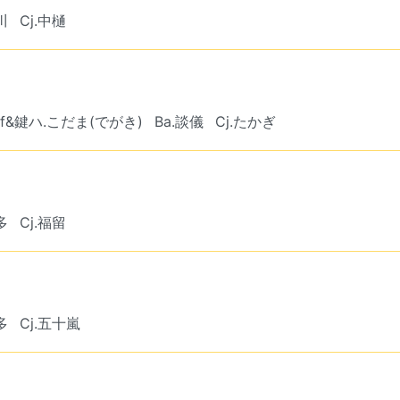
川
Cj.中樋
Pf&鍵ハ.こだま(でがき)
Ba.談儀
Cj.たかぎ
多
Cj.福留
多
Cj.五十嵐