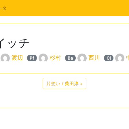
ータ
スイッチ
渡辺
杉村
西川
Pf
Ba
Cj
片想い / 柴田淳
»