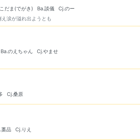
f.こだま(でがき)
Ba.談儀
Cj.のー
例え涙が溢れ出ようとも
Ba.のえちゃん
Cj.やませ
多
Cj.桑原
a.藁品
Cj.りえ