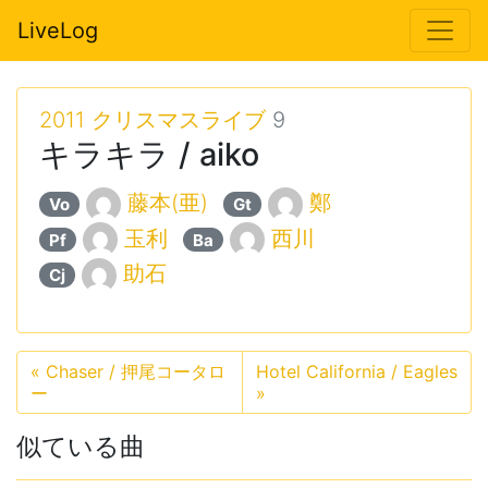
LiveLog
2011 クリスマスライブ
9
キラキラ / aiko
藤本(亜)
鄭
Vo
Gt
玉利
西川
Pf
Ba
助石
Cj
«
Chaser / 押尾コータロ
Hotel California / Eagles
ー
»
似ている曲