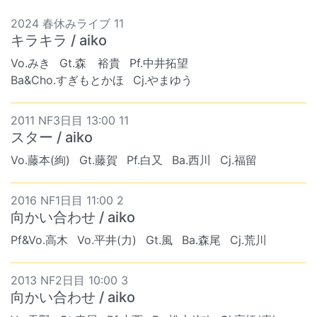
2024 春休みライブ 11
キラキラ / aiko
Vo.みき
Gt.森 裕貴
Pf.中井拓望
Ba&Cho.すぎもとかほ
Cj.やまゆう
2011 NF3日目 13:00 11
スター / aiko
Vo.藤本(絢)
Gt.藤賀
Pf.白又
Ba.西川
Cj.福留
2016 NF1日目 11:00 2
向かい合わせ / aiko
Pf&Vo.高木
Vo.平井(力)
Gt.風
Ba.森尾
Cj.荒川
2013 NF2日目 10:00 3
向かい合わせ / aiko