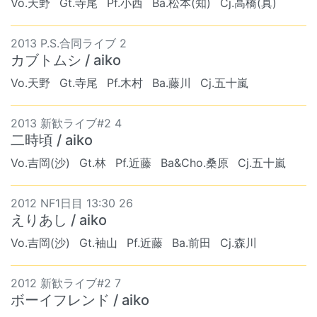
Vo.天野
Gt.寺尾
Pf.小西
Ba.松本(知)
Cj.高橋(真)
2013 P.S.合同ライブ 2
カブトムシ / aiko
Vo.天野
Gt.寺尾
Pf.木村
Ba.藤川
Cj.五十嵐
2013 新歓ライブ#2 4
二時頃 / aiko
Vo.吉岡(沙)
Gt.林
Pf.近藤
Ba&Cho.桑原
Cj.五十嵐
2012 NF1日目 13:30 26
えりあし / aiko
Vo.吉岡(沙)
Gt.袖山
Pf.近藤
Ba.前田
Cj.森川
2012 新歓ライブ#2 7
ボーイフレンド / aiko