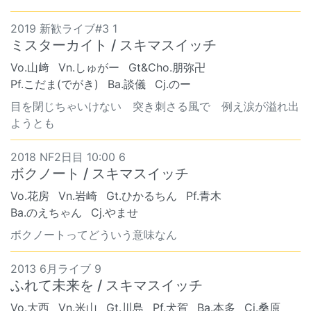
2019 新歓ライブ#3 1
ミスターカイト / スキマスイッチ
Vo.山﨑
Vn.しゅがー
Gt&Cho.朋弥卍
Pf.こだま(でがき)
Ba.談儀
Cj.のー
目を閉じちゃいけない 突き刺さる風で 例え涙が溢れ出
ようとも
2018 NF2日目 10:00 6
ボクノート / スキマスイッチ
Vo.花房
Vn.岩崎
Gt.ひかるちん
Pf.青木
Ba.のえちゃん
Cj.やませ
ボクノートってどういう意味なん
2013 6月ライブ 9
ふれて未来を / スキマスイッチ
Vo.大西
Vn.米山
Gt.川島
Pf.犬賀
Ba.本多
Cj.桑原