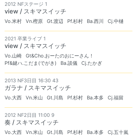
2012 NFステージ 1
view / スキマスイッチ
Vo.米村
Vn.樫原
Gt.渡辺
Pf.杉村
Ba.西川
Cj.中樋
2021 卒業ライブ 1
view / スキマスイッチ
Vo.山崎
Gt&Cho.おーたのおにーさん！
Pf&鍵ハ.こだま(でがき)
Ba.談儀
Cj.たかぎ
2013 NF3日目 16:30 43
ガラナ / スキマスイッチ
Vo.大西
Vn.米山
Gt.川島
Pf.杉村
Ba.本多
Cj.福留
2012 NF2日目 11:00 9
奏 / スキマスイッチ
Vo.大西
Vn.米山
Gt.川島
Pf.杉村
Ba.本多
Cj.五十嵐