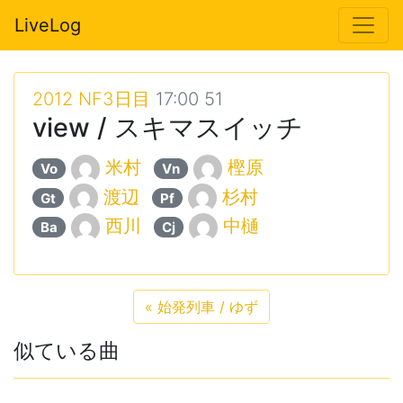
LiveLog
2012 NF3日目
17:00 51
view / スキマスイッチ
米村
樫原
Vo
Vn
渡辺
杉村
Gt
Pf
西川
中樋
Ba
Cj
«
始発列車 / ゆず
似ている曲