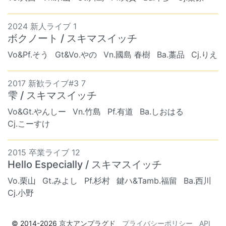
2024 新人ライブ 1
ボクノート / スキマスイッチ
Vo&Pf.そう
Gt&Vo.やの
Vn.國島 春樹
Ba.藁品
Cj.りえ
2017 新歓ライブ#3 7
雫 / スキマスイッチ
Vo&Gt.やんしー
Vn.竹島
Pf.有道
Ba.しおはる
Cj.こーすけ
2015 卒業ライブ 12
Hello Especially / スキマスイッチ
Vo.栗山
Gt.みよし
Pf.杉村
鍵ハ&Tamb.福留
Ba.西川
Cj.小野
© 2014-2026
京大アンプラグド
プライバシーポリシー
API