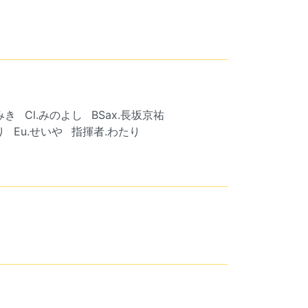
.みき
Cl.みのよし
BSax.長坂京祐
り
Eu.せいや
指揮者.わたり