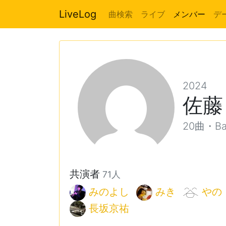
LiveLog
曲検索
ライブ
メンバー
デ
2024
佐藤
20曲・Ba,
共演者
71人
みのよし
みき
やの
長坂京祐