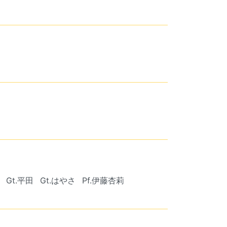
Gt.平田
Gt.はやさ
Pf.伊藤杏莉