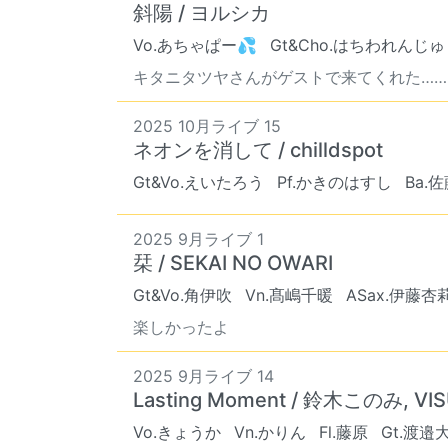
斜陽 / ヨルシカ
Vo.あちゃぱー💦
Gt&Cho.はちわれんじゅ
キタニタツヤさんがゲストで来てくれた……っ
2025 10月ライブ 15
ネオンを消して / chilldspot
Gt&Vo.えいたろう
Pf.かきのはすし
Ba.
2025 9月ライブ 1
栞 / SEKAI NO OWARI
Gt&Vo.角伊吹
Vn.髙嶋千暖
ASax.伊藤杏
楽しかったよ
2025 9月ライブ 14
Lasting Moment / 鈴木このみ, VIS
Vo.きょうか
Vn.かりん
Fl.藤原
Gt.渡邉