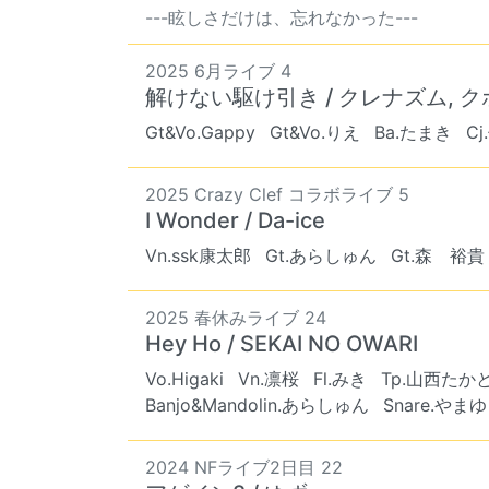
---眩しさだけは、忘れなかった---
2025 6月ライブ 4
解けない駆け引き / クレナズム, 
Gt&Vo.Gappy
Gt&Vo.りえ
Ba.たまき
Cj
2025 Crazy Clef コラボライブ 5
I Wonder / Da-ice
Vn.ssk康太郎
Gt.あらしゅん
Gt.森 裕貴
2025 春休みライブ 24
Hey Ho / SEKAI NO OWARI
Vo.Higaki
Vn.凛桜
Fl.みき
Tp.山西たか
Banjo&Mandolin.あらしゅん
Snare.やま
2024 NFライブ2日目 22