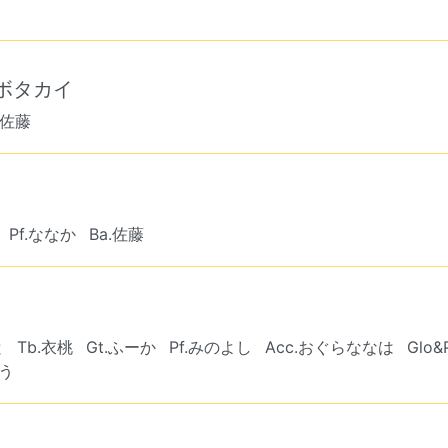
クボタカイ
.佐藤
Pf.ななか
Ba.佐藤
と
Tb.衣桃
Gt.ふーか
Pf.みのよし
Acc.おぐらななは
Glo&
ゆう