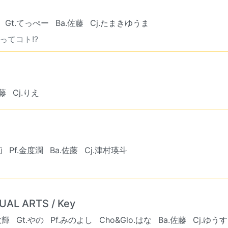
Gt.てっぺー
Ba.佐藤
Cj.たまきゆうま
てコト!?
佐藤
Cj.りえ
莉
Pf.金度潤
Ba.佐藤
Cj.津村瑛斗
UAL ARTS / Key
大輝
Gt.やの
Pf.みのよし
Cho&Glo.はな
Ba.佐藤
Cj.ゆう