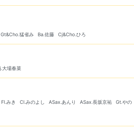
Gt&Cho.猛省み
Ba.佐藤
Cj&Cho.ひろ
j.大場春菜
Fl.みき
Cl.みのよし
ASax.あんり
ASax.長坂京祐
Gt.やの