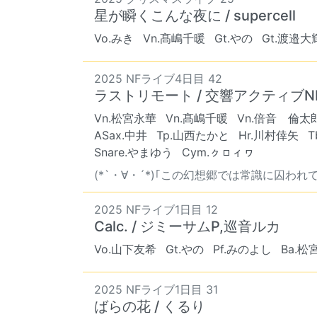
星が瞬くこんな夜に / supercell
Vo.みき
Vn.髙嶋千暖
Gt.やの
Gt.渡邉大
2025 NFライブ4日目 42
ラストリモート / 交響アクティブNE
Vn.松宮永華
Vn.髙嶋千暖
Vn.倍音 倫太
ASax.中井
Tp.山西たかと
Hr.川村倖矢
T
Snare.やまゆう
Cym.ㇰㇿィヮ
(*`・∀・´*)｢この幻想郷では常識に囚われては
2025 NFライブ1日目 12
Calc. / ジミーサムP,巡音ルカ
Vo.山下友希
Gt.やの
Pf.みのよし
Ba.松
2025 NFライブ1日目 31
ばらの花 / くるり