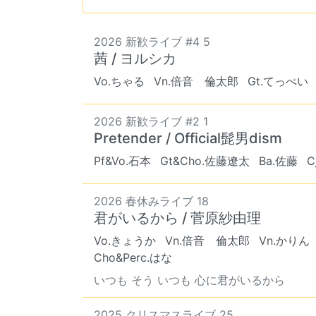
2026 新歓ライブ #4 5
茜 / ヨルシカ
Vo.ちゃる
Vn.倍音 倫太郎
Gt.てっぺい
2026 新歓ライブ #2 1
Pretender / Official髭男dism
Pf&Vo.石本
Gt&Cho.佐藤遼太
Ba.佐藤
C
2026 春休みライブ 18
君がいるから / 菅原紗由理
Vo.きょうか
Vn.倍音 倫太郎
Vn.かりん
Cho&Perc.はな
いつも そう いつも 心に君がいるから
2025 クリスマスライブ 25