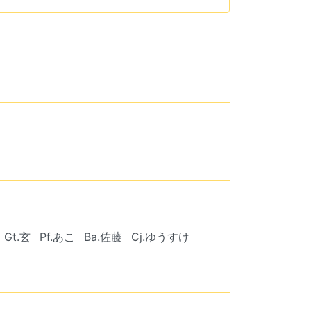
Gt.玄
Pf.あこ
Ba.佐藤
Cj.ゆうすけ