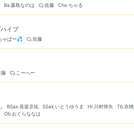
Ba.森島なのは
Cj.佐藤
Cho.ちゃる
プハイプ
あちゃぱー💦
Cj.佐藤
佐藤
Cj.こーへー
し
BSax.長坂京祐
SSax.いとうゆうま
Hr.川村倖矢
Tb.衣桃
ま
Ob.おぐらななは