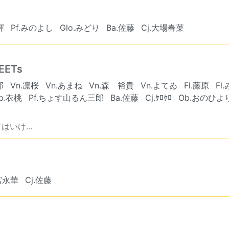
輝
Pf.みのよし
Glo.みどり
Ba.佐藤
Cj.大場春菜
ETs
郎
Vn.凛桜
Vn.あまね
Vn.森 裕貴
Vn.よてゐ
Fl.藤原
Fl
b.衣桃
Pf.ちょす山るん三郎
Ba.佐藤
Cj.ｹﾛｹﾛ
Ob.おのひよ
いけ...
宮永華
Cj.佐藤