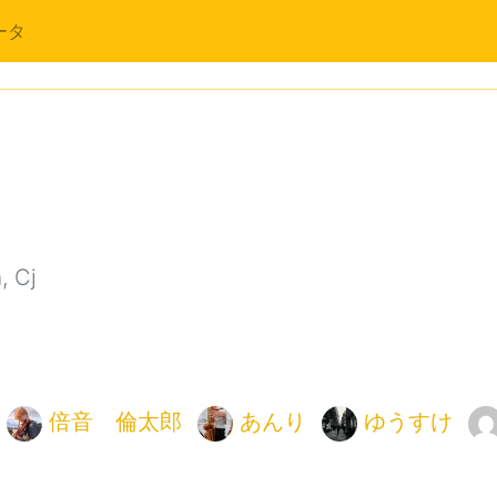
ータ
 Cj
倍音 倫太郎
あんり
ゆうすけ