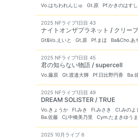
Vo.はちわれんじゅ
Gt.原
Pf.かきのはすし
2025 NFライブ1日目 43
ナイトオンザプラネット / クリー
Gt&Vo.えいと
Gt.原
Pf.まほ
Ba&Cho.
2025 NFライブ1日目 45
君の知らない物語 / supercell
Vo.藤原
Gt.渡邉大輝
Pf.日比野円香
Ba.
2025 NFライブ1日目 49
DREAM SOLISTER / TRUE
Vo.きょうか
Fl.みき
Fl.みさき
Cl.みのよ
Ba.佐藤
Cj.中橋美乃里
Cym.たまきゆう
2025 10月ライブ 6