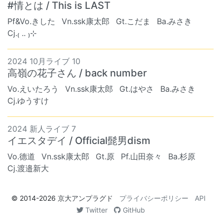
#情とは / This is LAST
Pf&Vo.きした
Vn.ssk康太郎
Gt.こだま
Ba.みさき
Cj.₍ .. ₎⊹
2024 10月ライブ 10
高嶺の花子さん / back number
Vo.えいたろう
Vn.ssk康太郎
Gt.はやさ
Ba.みさき
Cj.ゆうすけ
2024 新人ライブ 7
イエスタデイ / Official髭男dism
Vo.德道
Vn.ssk康太郎
Gt.原
Pf.山田奈々
Ba.杉原
Cj.渡邉新大
© 2014-2026
京大アンプラグド
プライバシーポリシー
API
Twitter
GitHub