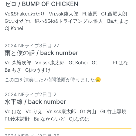
ゼロ / BUMP OF CHICKEN
Vo&Shaker.わたり
Vn.ssk康太郎
Fl.藤原
Gt.西堀太朗
Gt.いわだれ
鍵ハ&Glo&トライアングル.惟人
Ba.たまき
Cj.Kohei
2024 NFライブ3日目 27
雨と僕の話 / back number
Vo.森裕次郎
Vn.ssk康太郎
Gt.Kohei
Gt. ︎︎ ︎︎
Pf.はな
Ba.もぎ
Cj.ゆうすけ
この曲を演奏した2時間後雨が降りました🥲‎
2024 NFライブ2日目 2
水平線 / back number
Vo.はな
Vo.りえ
Vn.ssk康太郎
Gt.内山
Gt.竹上尋規
Pf.鈴木詩野
Ba.なからいど
Cj.なのは
2024 NFライブ2日目 25