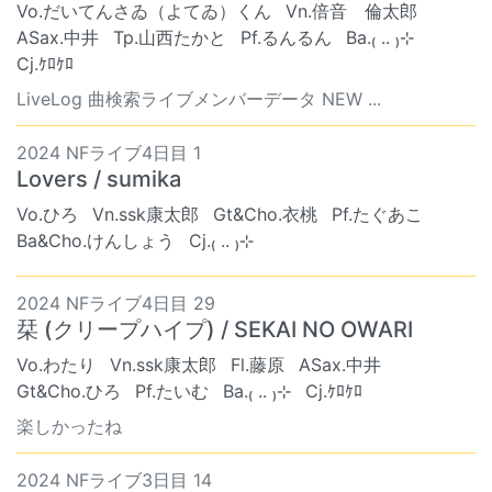
Vo.だいてんさゐ（よてゐ）くん
Vn.倍音 倫太郎
ASax.中井
Tp.山西たかと
Pf.るんるん
Ba.₍ .. ₎⊹
Cj.ｹﾛｹﾛ
LiveLog 曲検索ライブメンバーデータ NEW ...
2024 NFライブ4日目 1
Lovers / sumika
Vo.ひろ
Vn.ssk康太郎
Gt&Cho.衣桃
Pf.たぐあこ
Ba&Cho.けんしょう
Cj.₍ .. ₎⊹
2024 NFライブ4日目 29
栞 (クリープハイプ) / SEKAI NO OWARI
Vo.わたり
Vn.ssk康太郎
Fl.藤原
ASax.中井
Gt&Cho.ひろ
Pf.たいむ
Ba.₍ .. ₎⊹
Cj.ｹﾛｹﾛ
楽しかったね
2024 NFライブ3日目 14