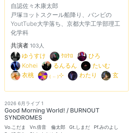
自認佐々木康太郎
戸塚ヨットスクール船降り、バンビの
YoutTube大学落ち、京都大学工学部理工
化学科
共演者
103人
ゆうすけ
ｹﾛｹﾛ
ひろ
Kohei
るんるん
たいむ
衣桃
₍ .. ₎⊹
わたり
玄
2026 6月ライブ 1
Good Morning World! / BURNOUT
SYNDROMES
Vo.こだま
Vn.倍音 倫太郎
Gt.しまだ
Pf.みのよし