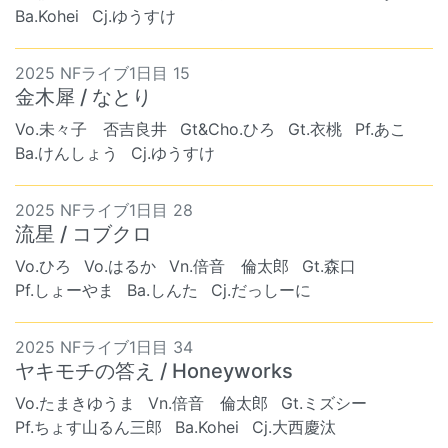
Ba.Kohei
Cj.ゆうすけ
2025 NFライブ1日目 15
金木犀 / なとり
Vo.未々子 否吉良井
Gt&Cho.ひろ
Gt.衣桃
Pf.あこ
Ba.けんしょう
Cj.ゆうすけ
2025 NFライブ1日目 28
流星 / コブクロ
Vo.ひろ
Vo.はるか
Vn.倍音 倫太郎
Gt.森口
Pf.しょーやま
Ba.しんた
Cj.だっしーに
2025 NFライブ1日目 34
ヤキモチの答え / Honeyworks
Vo.たまきゆうま
Vn.倍音 倫太郎
Gt.ミズシー
Pf.ちょす山るん三郎
Ba.Kohei
Cj.大西慶汰