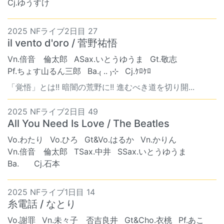
Cj.ゆうすけ
2025 NFライブ2日目 27
il vento d'oro / 菅野祐悟
Vn.倍音 倫太郎
ASax.いとうゆうま
Gt.敬志
Pf.ちょす山るん三郎
Ba.₍ .. ₎⊹
Cj.ｹﾛｹﾛ
「覚悟」とは!! 暗闇の荒野に!! 進むべき道を切り開...
2025 NFライブ2日目 49
All You Need Is Love / The Beatles
Vo.わたり
Vo.ひろ
Gt&Vo.はるか
Vn.かりん
Vn.倍音 倫太郎
TSax.中井
SSax.いとうゆうま
Ba. ︎︎
Cj.石本
2025 NFライブ1日目 14
糸電話 / なとり
Vo.謝罪
Vn.未々子 否吉良井
Gt&Cho.衣桃
Pf.あこ