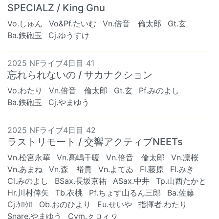
SPECIALZ / King Gnu
Vo.しゅん
Vo&Pf.たいむ
Vn.倍音 倫太郎
Gt.玄
Ba.鉄砲玉
Cj.ゆうすけ
2025 NFライブ4日目 41
忘れられないの / サカナクション
Vo.わたり
Vn.倍音 倫太郎
Gt.玄
Pf.みのよし
Ba.鉄砲玉
Cj.やまゆう
2025 NFライブ4日目 42
ラストリモート / 交響アクティブNEETs
Vn.松宮永華
Vn.髙嶋千暖
Vn.倍音 倫太郎
Vn.凛桜
Vn.あまね
Vn.森 裕貴
Vn.よてゐ
Fl.藤原
Fl.みき
Cl.みのよし
BSax.長坂京祐
ASax.中井
Tp.山西たかと
Hr.川村倖矢
Tb.衣桃
Pf.ちょす山るん三郎
Ba.佐藤
Cj.ｹﾛｹﾛ
Ob.おのひより
Eu.せいや
指揮者.わたり
Snare.やまゆう
Cym.ㇰㇿィヮ