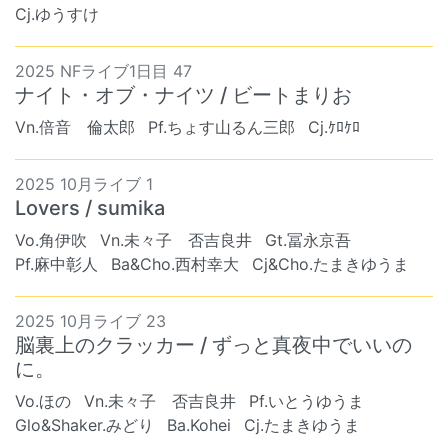
Cj.ゆうすけ
2025 NFライブ1日目 47
ナイト・オブ・ナイツ / ビートまりお
Vn.倍音 倫太郎
Pf.ちょす山るん三郎
Cj.ｹﾛｹﾛ
2025 10月ライブ 1
Lovers / sumika
Vo.角伊吹
Vn.未々子 否吉良井
Gt.冨永京吾
Pf.麻中彰人
Ba&Cho.西村幸大
Cj&Cho.たまきゆうま
2025 10月ライブ 23
脳裏上のクラッカー / ずっと真夜中でいいの
に。
Vo.ほの
Vn.未々子 否吉良井
Pf.いとうゆうま
Glo&Shaker.みどり
Ba.Kohei
Cj.たまきゆうま