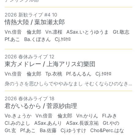
2026 新歓ライブ #4 10
情熱大陸 / 葉加瀬太郎
Vn.倍音 倫太郎
Vn.凛桜
ASax.いとうゆうま
Gt.敬志
Pf.あこ
Ba.くぼきん
Cj.ｹﾛｹﾛ
2026 春休みライブ 12
東方メドレー / 上海アリス幻樂団
Vn.倍音 倫太郎
Tp.衣桃
Pf.るんるん
Cj.ｹﾛｹﾛ
身のうさを思ひしらでややみなまし そむくならひのなき...
2026 春休みライブ 18
君がいるから / 菅原紗由理
Vo.きょうか
Vn.倍音 倫太郎
Vn.かりん
Fl.みき
Cl.みのよし
ASax.あんり
ASax.長坂京祐
Gt.やの
Gt.玄
Pf.あこ
Ba.佐藤
Cj.ゆうすけ
Cho&Perc.はな