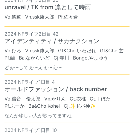
unravel / TK from 凛として時雨
Vo.德道
Vn.ssk康太郎
Pf.佐々倉
2024 NFライブ2日目 42
アイデンティティ / サカナクション
Vo.ひろ
Vn.ssk康太郎
Gt&Cho.いわだれ
Gt&Cho.玄
Pf.蘭
Ba.なからいど
Cj.寺川
Bongo.やまゆう
どぉ〜してぇ〜えぇ〜え〜
2024 NFライブ1日目 4
オールドファッション / back number
Vo.倍音 倫太郎
Vn.かりん
Gt.衣桃
Gt.くぼた
Pf.ふーか
Ba&Cho.Kohei
Cj.✨ドパ神✨
なんか珍しい人が歌ってますね
2024 NFライブ1日目 10