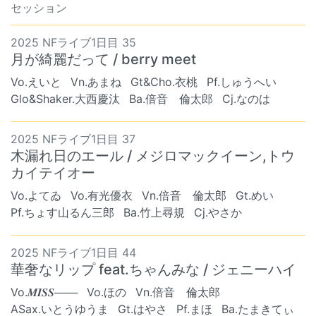
セッション
2025 NFライブ1日目 35
月が綺麗だって / berry meet
Vo.えいと
Vn.あまね
Gt&Cho.衣桃
Pf.しゅうへい
Glo&Shaker.大西慶汰
Ba.倍音 倫太郎
Cj.なのは
2025 NFライブ1日目 37
木漏れ日のエール / メジロマックイーン,トウ
カイテイオー
Vo.よてゐ
Vo.有光優衣
Vn.倍音 倫太郎
Gt.めい
Pf.ちょす山るん三郎
Ba.竹上尋規
Cj.やさか
2025 NFライブ1日目 44
華奢なリップ feat.ちゃんみな / ジェニーハイ
Vo.𝑴‪𝑰𝑺𝑺‬───
Vo.ほの
Vn.倍音 倫太郎
ASax.いとうゆうま
Gt.はやさ
Pf.まほ
Ba.たまきてぃ