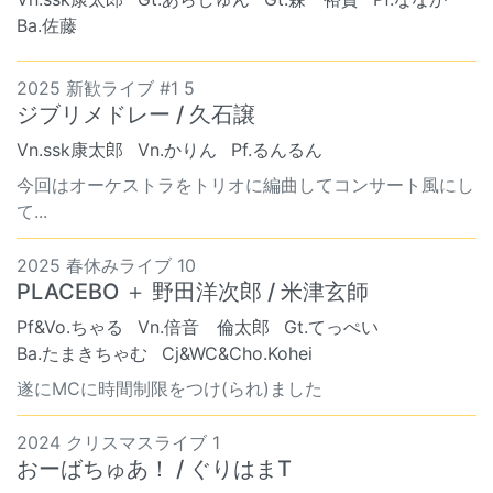
Ba.佐藤
2025 新歓ライブ #1 5
ジブリメドレー / 久石譲
Vn.ssk康太郎
Vn.かりん
Pf.るんるん
今回はオーケストラをトリオに編曲してコンサート風にし
て...
2025 春休みライブ 10
PLACEBO ＋ 野田洋次郎 / 米津玄師
Pf&Vo.ちゃる
Vn.倍音 倫太郎
Gt.てっぺい
Ba.たまきちゃむ
Cj&WC&Cho.Kohei
遂にMCに時間制限をつけ(られ)ました
2024 クリスマスライブ 1
おーばちゅあ！ / ぐりはまT