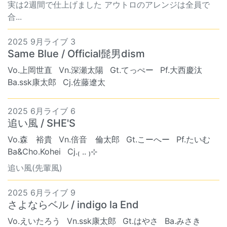
実は2週間で仕上げました アウトロのアレンジは全員で
合...
2025 9月ライブ 3
Same Blue / Official髭男dism
Vo.上岡世直
Vn.深瀬太陽
Gt.てっぺー
Pf.大西慶汰
Ba.ssk康太郎
Cj.佐藤遼太
2025 6月ライブ 6
追い風 / SHE'S
Vo.森 裕貴
Vn.倍音 倫太郎
Gt.こーへー
Pf.たいむ
Ba&Cho.Kohei
Cj.₍ .. ₎⊹
追い風(先輩風)
2025 6月ライブ 9
さよならベル / indigo la End
Vo.えいたろう
Vn.ssk康太郎
Gt.はやさ
Ba.みさき