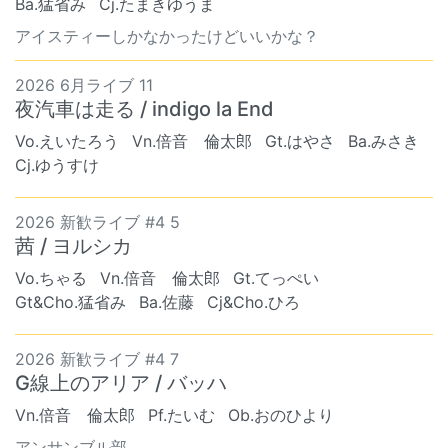
Ba.猛省み
Cj.たまきゆうま
アイスティーしかなかったけどいいかな？
2026 6月ライブ 11
夜汽車は走る / indigo la End
Vo.えいたろう
Vn.倍音 倫太郎
Gt.はやさ
Ba.みさき
Cj.ゆうすけ
2026 新歓ライブ #4 5
茜 / ヨルシカ
Vo.ちゃる
Vn.倍音 倫太郎
Gt.てっぺい
Gt&Cho.猛省み
Ba.佐藤
Cj&Cho.ひろ
2026 新歓ライブ #4 7
G線上のアリア / バッハ
Vn.倍音 倫太郎
Pf.たいむ
Ob.おのひより
アンサンブル部