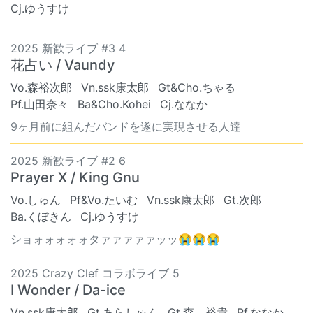
Cj.ゆうすけ
2025 新歓ライブ #3 4
花占い / Vaundy
Vo.森裕次郎
Vn.ssk康太郎
Gt&Cho.ちゃる
Pf.山田奈々
Ba&Cho.Kohei
Cj.ななか
9ヶ月前に組んだバンドを遂に実現させる人達
2025 新歓ライブ #2 6
Prayer X / King Gnu
Vo.しゅん
Pf&Vo.たいむ
Vn.ssk康太郎
Gt.次郎
Ba.くぼきん
Cj.ゆうすけ
ショォォォォォタァァァァァッッ😭😭😭
2025 Crazy Clef コラボライブ 5
I Wonder / Da-ice
Vn.ssk康太郎
Gt.あらしゅん
Gt.森 裕貴
Pf.ななか