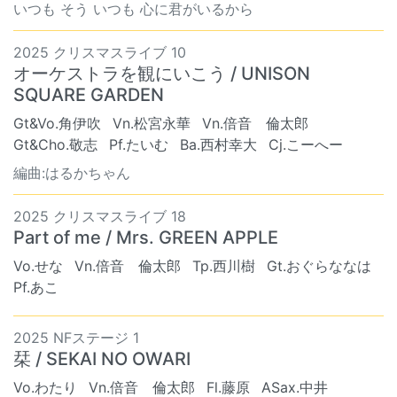
いつも そう いつも 心に君がいるから
2025 クリスマスライブ 10
オーケストラを観にいこう / UNISON
SQUARE GARDEN
Gt&Vo.角伊吹
Vn.松宮永華
Vn.倍音 倫太郎
Gt&Cho.敬志
Pf.たいむ
Ba.西村幸大
Cj.こーへー
編曲:はるかちゃん
2025 クリスマスライブ 18
Part of me / Mrs. GREEN APPLE
Vo.せな
Vn.倍音 倫太郎
Tp.西川樹
Gt.おぐらななは
Pf.あこ
2025 NFステージ 1
栞 / SEKAI NO OWARI
Vo.わたり
Vn.倍音 倫太郎
Fl.藤原
ASax.中井