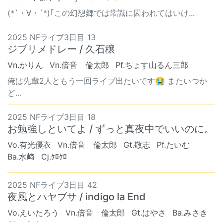
(*`・∀・´*)｢この幻想郷では常識に囚われてはいけ...
2025 NFライブ3日目 13
ジブリメドレー / 久石穣
Vn.かりん
Vn.倍音 倫太郎
Pf.ちょす山るん三郎
俺は先輩2人ともう一回ライブ出たいです😭 またいつか
ど...
2025 NFライブ3日目 18
お勉強しといてよ / ずっと真夜中でいいのに。
Vo.有光優衣
Vn.倍音 倫太郎
Gt.敬志
Pf.たいむ
Ba.水﨑
Cj.ｹﾛｹﾛ
2025 NFライブ3日目 42
夜風とハヤブサ / indigo la End
Vo.えいたろう
Vn.倍音 倫太郎
Gt.はやさ
Ba.みさき