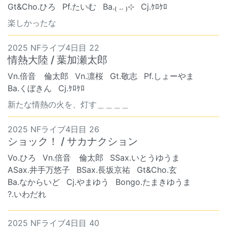
Gt&Cho.ひろ
Pf.たいむ
Ba.₍ .. ₎⊹
Cj.ｹﾛｹﾛ
楽しかったな
2025 NFライブ4日目 22
情熱大陸 / 葉加瀬太郎
Vn.倍音 倫太郎
Vn.凛桜
Gt.敬志
Pf.しょーやま
Ba.くぼきん
Cj.ｹﾛｹﾛ
新たな情熱の火を、灯す＿＿＿＿
2025 NFライブ4日目 26
ショック！ / サカナクション
Vo.ひろ
Vn.倍音 倫太郎
SSax.いとうゆうま
ASax.井手万悠子
BSax.長坂京祐
Gt&Cho.玄
Ba.なからいど
Cj.やまゆう
Bongo.たまきゆうま
?.いわだれ
2025 NFライブ4日目 40