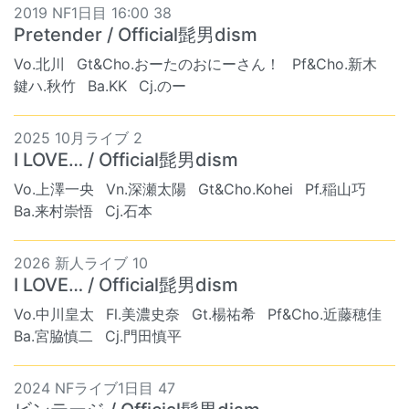
2019 NF1日目 16:00 38
Pretender / Official髭男dism
Vo.北川
Gt&Cho.おーたのおにーさん！
Pf&Cho.新木
鍵ハ.秋竹
Ba.KK
Cj.のー
2025 10月ライブ 2
I LOVE… / Official髭男dism
Vo.上澤一央
Vn.深瀬太陽
Gt&Cho.Kohei
Pf.稲山巧
Ba.来村崇悟
Cj.石本
2026 新人ライブ 10
I LOVE… / Official髭男dism
Vo.中川皇太
Fl.美濃史奈
Gt.楊祐希
Pf&Cho.近藤穂佳
Ba.宮脇慎二
Cj.門田慎平
2024 NFライブ1日目 47