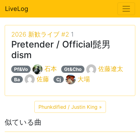
LiveLog
2026 新歓ライブ #2
1
Pretender / Official髭男
dism
石本
佐藤遼太
Pf&Vo
Gt&Cho
佐藤
大場
Ba
Cj
Phunkdified / Justin King
»
似ている曲