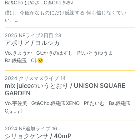
Ba&Cho.はやさ
Cj&Cho.ｹﾛｹﾛ
僕は、今確かなものにだけ感謝する 何も信じなくてい
い、...
2025 NFライブ2日目 23
アポリア / ヨルシカ
Vo.きょうか
Gt.かきのはすし
Pf.いとうゆうま
Ba.鉄砲玉
Cj.😣
2024 クリスマスライブ 14
mix juiceのいうとおり / UNISON SQUARE
GARDEN
Vo.宇佐美
Gt&Cho.鉄砲玉XENO
Pf.たいむ
Ba.鉄砲玉
Cj.₍ .. ₎⊹
2024 NF追加ライブ 16
シリョクケンサ / 40mP