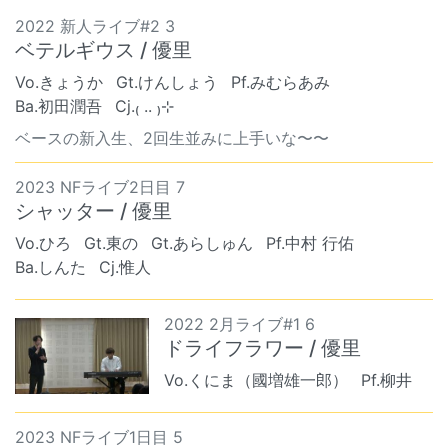
2022 新人ライブ#2 3
ベテルギウス / 優里
Vo.きょうか
Gt.けんしょう
Pf.みむらあみ
Ba.初田潤吾
Cj.₍ .. ₎⊹
ベースの新入生、2回生並みに上手いな〜〜
2023 NFライブ2日目 7
シャッター / 優里
Vo.ひろ
Gt.東の
Gt.あらしゅん
Pf.中村 行佑
Ba.しんた
Cj.惟人
2022 2月ライブ#1 6
ドライフラワー / 優里
Vo.くにま（國増雄一郎）
Pf.柳井
2023 NFライブ1日目 5