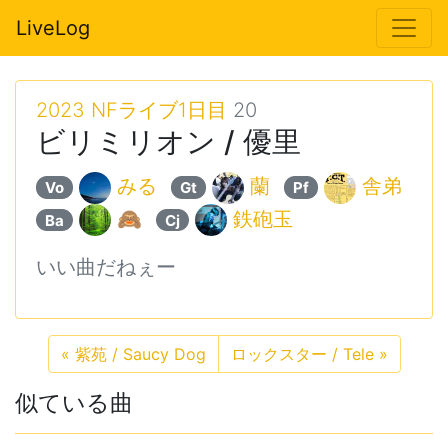
LiveLog
2023 NFライブ1日目
20
ビリミリオン / 優里
みる
蘭
舎弟
Vo
Gt
Pf
🙈
鉄砲玉
Ba
Cj
いい曲だねぇー
«
紫苑 / Saucy Dog
ロックスター / Tele
»
似ている曲