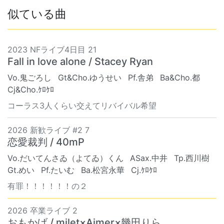
似ている曲
2023 NFライブ4日目 21
Fall in love alone / Stacey Ryan
Vo.鬼ごろし
Gt&Cho.ゆうせい
Pf.舎弟
Ba&Cho.都
Cj&Cho.ｹﾛｹﾛ
コーラス3人くらい交えてリバイバル希望
2026 新歓ライブ #2 7
恋愛裁判 / 40mP
Vo.だいてんさゐ（よてゐ）くん
ASax.中井
Tp.西川樹
Gt.めい
Pf.たいむ
Ba.松宮永華
Cj.ｹﾛｹﾛ
有罪！！！！！！の２
2026 卒業ライブ 2
おもかげ / milet×Aimer×幾田りら