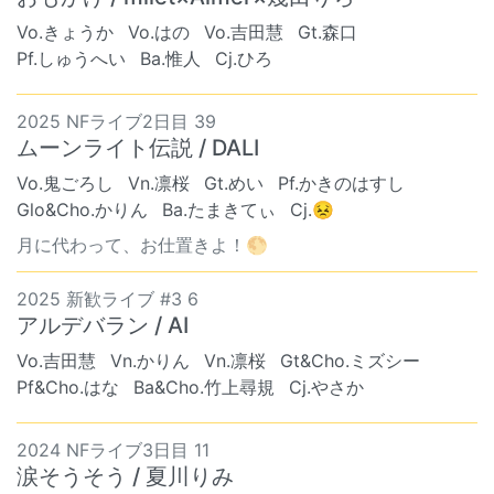
Vo.きょうか
Vo.はの
Vo.吉田慧
Gt.森口
Pf.しゅうへい
Ba.惟人
Cj.ひろ
2025 NFライブ2日目 39
ムーンライト伝説 / DALI
Vo.鬼ごろし
Vn.凛桜
Gt.めい
Pf.かきのはすし
Glo&Cho.かりん
Ba.たまきてぃ
Cj.😣
月に代わって、お仕置きよ！🌕
2025 新歓ライブ #3 6
アルデバラン / AI
Vo.吉田慧
Vn.かりん
Vn.凛桜
Gt&Cho.ミズシー
Pf&Cho.はな
Ba&Cho.竹上尋規
Cj.やさか
2024 NFライブ3日目 11
涙そうそう / 夏川りみ