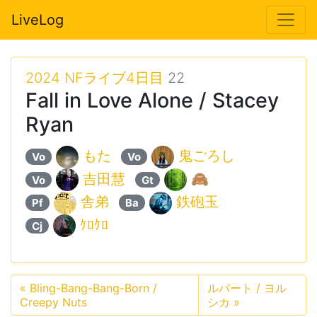
LiveLog
2024 NFライブ4日目
22
Fall in Love Alone / Stacey
Ryan
もた
鬼ごろし
Vo
Vo
吉田慧
🙈
Vo
Gt
舎弟
鉄砲玉
Pf
Ba
ｹﾛｹﾛ
Cj
«
Bling-Bang-Bang-Born /
ルバート / ヨル
Creepy Nuts
シカ
»