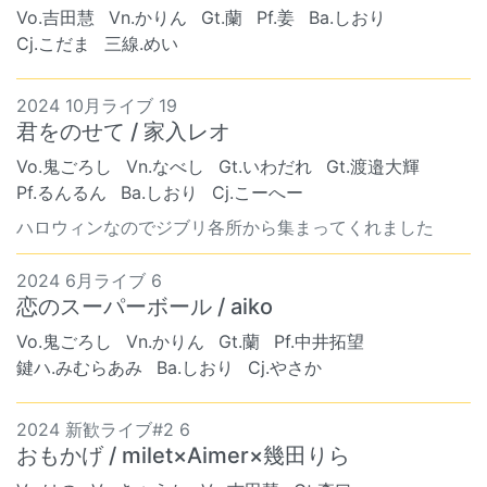
Vo.吉田慧
Vn.かりん
Gt.蘭
Pf.姜
Ba.しおり
Cj.こだま
三線.めい
2024 10月ライブ 19
君をのせて / 家入レオ
Vo.鬼ごろし
Vn.なべし
Gt.いわだれ
Gt.渡邉大輝
Pf.るんるん
Ba.しおり
Cj.こーへー
ハロウィンなのでジブリ各所から集まってくれました
2024 6月ライブ 6
恋のスーパーボール / aiko
Vo.鬼ごろし
Vn.かりん
Gt.蘭
Pf.中井拓望
鍵ハ.みむらあみ
Ba.しおり
Cj.やさか
2024 新歓ライブ#2 6
おもかげ / milet×Aimer×幾田りら