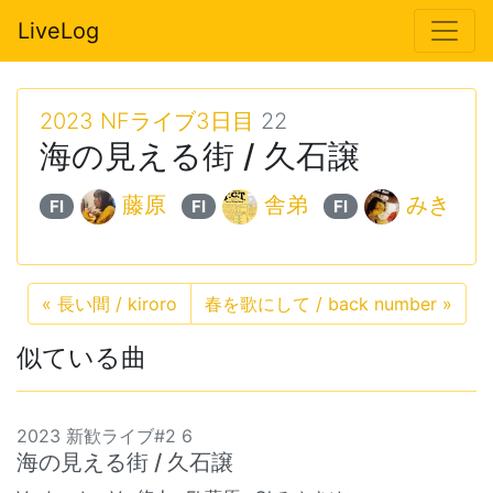
LiveLog
2023 NFライブ3日目
22
海の見える街 / 久石譲
藤原
舎弟
みき
Fl
Fl
Fl
«
長い間 / kiroro
春を歌にして / back number
»
似ている曲
2023 新歓ライブ#2 6
海の見える街 / 久石譲