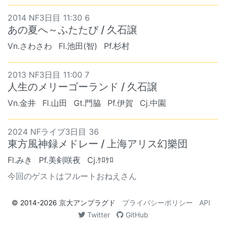
2014 NF3日目 11:30 6
あの夏へ～ふたたび / 久石譲
Vn.さわさわ
Fl.池田(智)
Pf.杉村
2013 NF3日目 11:00 7
人生のメリーゴーランド / 久石譲
Vn.金井
Fl.山田
Gt.門脇
Pf.伊賀
Cj.中園
2024 NFライブ3日目 36
東方風神録メドレー / 上海アリス幻樂団
Fl.みき
Pf.美剣咲夜
Cj.ｹﾛｹﾛ
今回のゲストはフルートおねえさん
© 2014-2026
京大アンプラグド
プライバシーポリシー
API
Twitter
GitHub