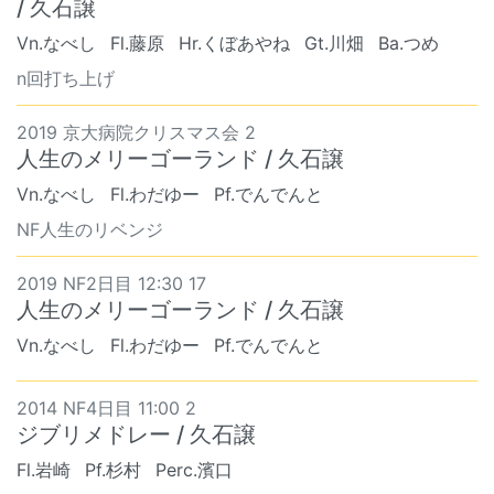
/ 久石譲
Vn.なべし
Fl.藤原
Hr.くぼあやね
Gt.川畑
Ba.つめ
n回打ち上げ
2019 京大病院クリスマス会 2
人生のメリーゴーランド / 久石譲
Vn.なべし
Fl.わだゆー
Pf.でんでんと
NF人生のリベンジ
2019 NF2日目 12:30 17
人生のメリーゴーランド / 久石譲
Vn.なべし
Fl.わだゆー
Pf.でんでんと
2014 NF4日目 11:00 2
ジブリメドレー / 久石譲
Fl.岩崎
Pf.杉村
Perc.濱口