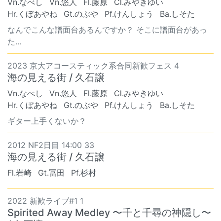
Vn.なべし
Vn.悠人
Fl.藤原
Cl.みやきゆい
Hr.くぼあやね
Gt.のぶや
Pf.けんしょう
Ba.しそた
なんでこんな譜面台あるんですか？ そこに譜面台があっ
た...
2023 京大アコースティック系合同新歓フェス 4
海の見える街 / 久石譲
Vn.なべし
Vn.悠人
Fl.藤原
Cl.みやきゆい
Hr.くぼあやね
Gt.のぶや
Pf.けんしょう
Ba.しそた
ギター上手くないか？
2012 NF2日目 14:00 33
海の見える街 / 久石譲
Fl.岩崎
Gt.冨田
Pf.杉村
2022 新歓ライブ#1 1
Spirited Away Medley 〜千と千尋の神隠し〜