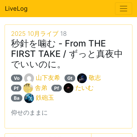
LiveLog
2025 10月ライブ
18
秒針を噛む - From THE
FIRST TAKE / ずっと真夜中
でいいのに。
山下友希
敬志
Vo
Gt
舎弟
たいむ
Pf
Pf
鉄砲玉
Ba
仰せのままに