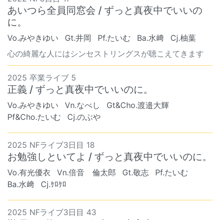
あいつら全員同窓会 / ずっと真夜中でいいの
に。
Vo.みやきゆい
Gt.井岡
Pf.たいむ
Ba.水﨑
Cj.柚葉
心の綺麗な人にはシンセストリングスが聴こえてきます
2025 卒業ライブ 5
正義 / ずっと真夜中でいいのに。
Vo.みやきゆい
Vn.なべし
Gt&Cho.渡邉大輝
Pf&Cho.たいむ
Cj.のぶや
2025 NFライブ3日目 18
お勉強しといてよ / ずっと真夜中でいいのに。
Vo.有光優衣
Vn.倍音 倫太郎
Gt.敬志
Pf.たいむ
Ba.水﨑
Cj.ｹﾛｹﾛ
2025 NFライブ3日目 43