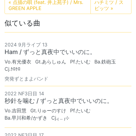
«
点描の唄 (feat. 井上苑子) / Mrs.
ハチミツ / ス
GREEN APPLE
ピッツ
»
似ている曲
2024 9月ライブ 13
Ham / ずっと真夜中でいいのに。
Vo.有光優衣
Gt.あらしゅん
Pf.たいむ
Ba.鉄砲玉
Cj.ｹﾛｹﾛ
突発ずとまよバンド
2022 NF3日目 14
秒針を噛む / ずっと真夜中でいいのに。
Vo.吉田慧
Gt.りゅーのすけ
Pf.たいむ
Ba.早川和希/かずき
Cj.₍ .. ₎⊹
2022 NF3日目 17