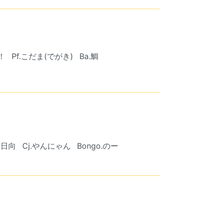
！
Pf.こだま(でがき)
Ba.鯛
.日向
Cj.やんにゃん
Bongo.のー