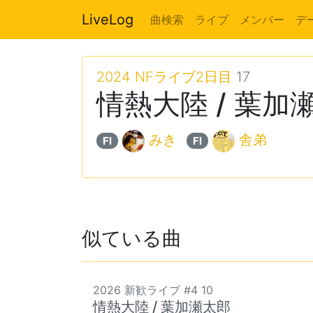
LiveLog
曲検索
ライブ
メンバー
デ
2024 NFライブ2日目
17
情熱大陸 / 葉加
みき
舎弟
Fl
Fl
似ている曲
2026 新歓ライブ #4 10
情熱大陸 / 葉加瀬太郎