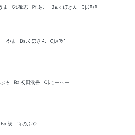
ゆうま
Gt.敬志
Pf.あこ
Ba.くぼきん
Cj.ｹﾛｹﾛ
しょーやま
Ba.くぼきん
Cj.ｹﾛｹﾛ
かぷろ
Ba.初田潤吾
Cj.こーへー
Ba.鯛
Cj.のぶや