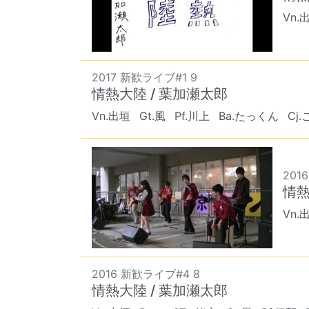
Vn.
2017 新歓ライブ#1 9
情熱大陸 / 葉加瀬太郎
Vn.出垣
Gt.風
Pf.川上
Ba.たっくん
Cj
2016
情熱
Vn.
2016 新歓ライブ#4 8
情熱大陸 / 葉加瀬太郎