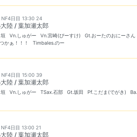
 NF4日目 13:30 24
大陸 / 葉加瀬太郎
出垣
Vn.しゅがー
Vn.宮崎(ぴーすけ)
Gt.おーたのおにーさん
.きつかぁ！！！
Timbales.のー
 NF4日目 15:00 39
大陸 / 葉加瀬太郎
出垣
Vn.しゅがー
TSax.石部
Gt.坂田
Pf.こだま(でがき)
Ba
 NF4日目 13:00 21
大陸 / 葉加瀬太郎