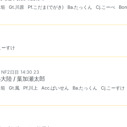
出垣
Gt.川原
Pf.こだま(でがき)
Ba.たっくん
Cj.こーべ
Bo
.こーすけ
 NF2日目 14:30 23
大陸 / 葉加瀬太郎
出垣
Gt.風
Pf.川上
Acc.ぱいせん
Ba.たっくん
Cj.こーすけ