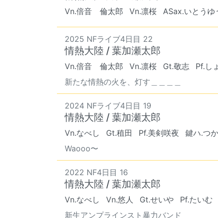
Vn.倍音 倫太郎
Vn.凛桜
ASax.いとう
2025 NFライブ4日目 22
情熱大陸 / 葉加瀬太郎
Vn.倍音 倫太郎
Vn.凛桜
Gt.敬志
Pf.
新たな情熱の火を、灯す＿＿＿＿
2024 NFライブ4日目 19
情熱大陸 / 葉加瀬太郎
Vn.なべし
Gt.稙田
Pf.美剣咲夜
鍵ハ.つ
Waooo〜
2022 NF4日目 16
情熱大陸 / 葉加瀬太郎
Vn.なべし
Vn.悠人
Gt.せいや
Pf.たいむ
新生アンプラインスト暴力バンド