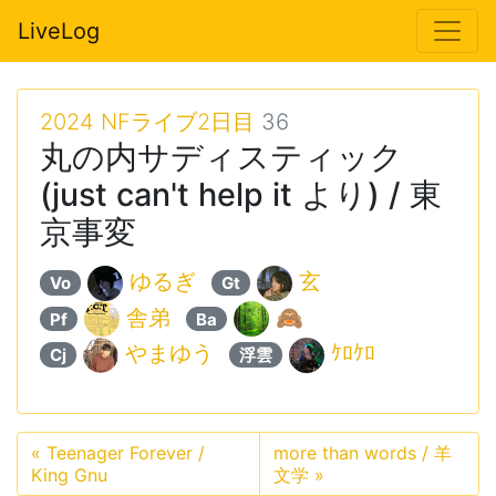
LiveLog
2024 NFライブ2日目
36
丸の内サディスティック
(just can't help it より) / 東
京事変
ゆるぎ
玄
Vo
Gt
舎弟
🙈
Pf
Ba
やまゆう
ｹﾛｹﾛ
Cj
浮雲
«
Teenager Forever /
more than words / 羊
King Gnu
文学
»