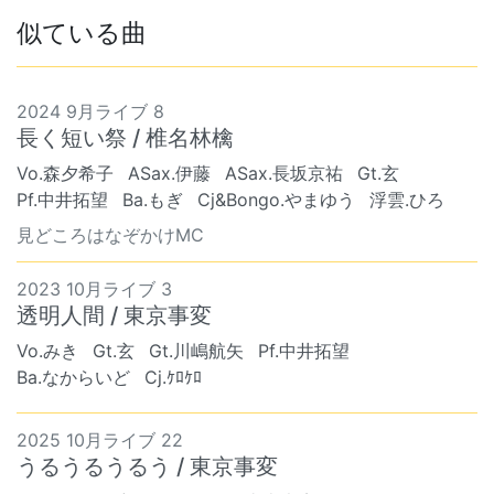
似ている曲
2024 9月ライブ 8
長く短い祭 / 椎名林檎
Vo.森夕希子
ASax.伊藤
ASax.長坂京祐
Gt.玄
Pf.中井拓望
Ba.もぎ
Cj&Bongo.やまゆう
浮雲.ひろ
見どころはなぞかけMC
2023 10月ライブ 3
透明人間 / 東京事変
Vo.みき
Gt.玄
Gt.川嶋航矢
Pf.中井拓望
Ba.なからいど
Cj.ｹﾛｹﾛ
2025 10月ライブ 22
うるうるうるう / 東京事変