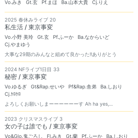
Vo.みき
Gt.玄
Pf.まほ
Ba.山本大貴
Cj.りえ
2025 春休みライブ 20
私生活 / 東京事変
Vo.小野 美玲
Gt.玄
Pf.ふーか
Ba.なからいど
Cj.やまゆう
大事な29期のみんなと組めて良かった!!ありがとう
2024 NFライブ1日目 33
秘密 / 東京事変
Vo.ゆるぎ
Gt&Rap.せいや
Pf&Rap.舎弟
Ba.しおり
Cj.ｹﾛｹﾛ
よろしくお願いしまーーーーーーす Ah ha yes,...
2023 クリスマスライブ 3
女の子は誰でも / 東京事変
Vo&Glo.鬼ごろし
Fl.みき
Gt.蘭
Pf.ふーか
Ba.しおり