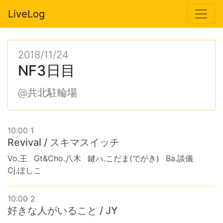
LiveLog
2018/11/24
NF3日目
@共北駐輪場
10:00 1
Revival / スキマスイッチ
Vo.王
Gt&Cho.八木
鍵ハ.こだま(でがき)
Ba.談儀
Cj.ぼしこ
10:00 2
好きな人がいること / JY