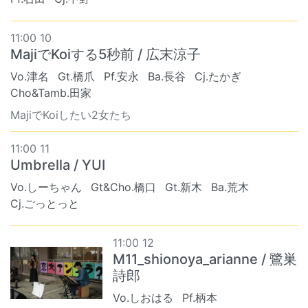
11:00 10
MajiでKoiする5秒前 / 広末涼子
Vo.津名
Gt.橋爪
Pf.安永
Ba.長谷
Cj.たかぎ
Cho&Tamb.田家
MajiでKoiしたい2女たち
11:00 11
Umbrella / YUI
Vo.しーちゃん
Gt&Cho.橋口
Gt.新木
Ba.荒木
Cj.ごっとっと
11:00 12
M11_shionoya_arianne / 鷺巣
詩郎
Vo.しおはる
Pf.柄本