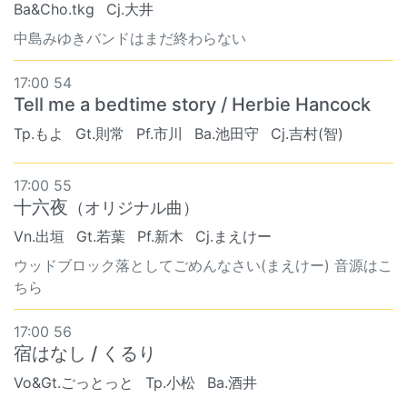
Ba&Cho.tkg
Cj.大井
中島みゆきバンドはまだ終わらない
17:00 54
Tell me a bedtime story / Herbie Hancock
Tp.もよ
Gt.則常
Pf.市川
Ba.池田守
Cj.吉村(智)
17:00 55
十六夜
（オリジナル曲）
Vn.出垣
Gt.若葉
Pf.新木
Cj.まえけー
ウッドブロック落としてごめんなさい(まえけー) 音源はこ
ちら
17:00 56
宿はなし / くるり
Vo&Gt.ごっとっと
Tp.小松
Ba.酒井