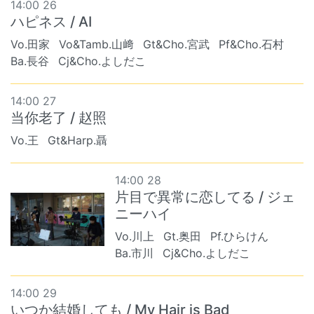
14:00 26
ハピネス / AI
Vo.田家
Vo&Tamb.山﨑
Gt&Cho.宮武
Pf&Cho.石村
Ba.長谷
Cj&Cho.よしだこ
14:00 27
当你老了 / 赵照
Vo.王
Gt&Harp.聶
14:00 28
片目で異常に恋してる / ジェ
ニーハイ
Vo.川上
Gt.奥田
Pf.ひらけん
Ba.市川
Cj&Cho.よしだこ
14:00 29
いつか結婚しても / My Hair is Bad