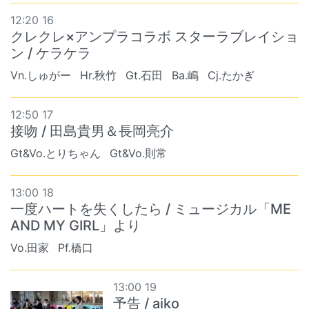
12:20 16
クレクレ×アンプラコラボ スターラブレイショ
ン / ケラケラ
Vn.しゅがー
Hr.秋竹
Gt.石田
Ba.嶋
Cj.たかぎ
12:50 17
接吻 / 田島貴男＆長岡亮介
Gt&Vo.とりちゃん
Gt&Vo.則常
13:00 18
一度ハートを失くしたら / ミュージカル「ME
AND MY GIRL」より
Vo.田家
Pf.橋口
13:00 19
予告 / aiko