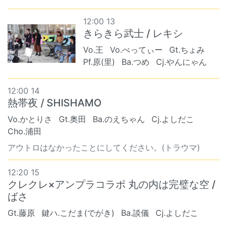
12:00 13
きらきら武士 / レキシ
Vo.王
Vo.べってぃー
Gt.ちょみ
Pf.原(里)
Ba.つめ
Cj.やんにゃん
12:00 14
熱帯夜 / SHISHAMO
Vo.かとりさ
Gt.奥田
Ba.のえちゃん
Cj.よしだこ
Cho.浦田
アウトロはなかったことにしてください。(トラウマ)
12:20 15
クレクレ×アンプラコラボ 丸の内は完璧な空 /
ばさ
Gt.藤原
鍵ハ.こだま(でがき)
Ba.談儀
Cj.よしだこ