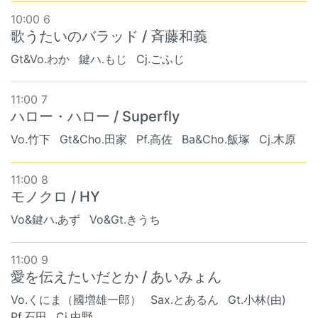
10:00 6
歌うたいのバラッド / 斉藤和義
Gt&Vo.わか
鍵ハ.もじ
Cj.ごふじ
11:00 7
ハロー・ハロー / Superfly
Vo.竹下
Gt&Cho.田家
Pf.高佐
Ba&Cho.飯塚
Cj.木原
11:00 8
モノクロ / HY
Vo&鍵ハ.あず
Vo&Gt.きうち
11:00 9
愛を伝えたいだとか / あいみょん
Vo.くにま（國増雄一郎）
Sax.とあるん
Gt.小林(由)
Pf.石田
Cj.中野