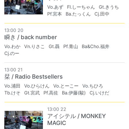
Vo.あず
Fl.しーちゃん
Gt.きうち
Pf.宮本
Ba.たっくん
Cj.田中
13:00 20
瞬き / back number
Vo.わか
Vn.りさこ
Gt.聶
Pf.青山
Ba&Cho.福井
Cj.のー
13:00 21
栞 / Radio Bestsellers
Vo.浦田
Vo.ひらけん
Vo.とーこー
Vo.ちひろ
Tb.けそ
Gt.宮武
Pf.高佐
Ba.伊藤(駿)
Cj.いけだ
13:00 22
アイシテル / MONKEY
MAGIC