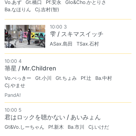
Vo.あず
Gt.橋口
Pf.安永
Glo&Cho.かとりさ
Ba.なほりん
Cj.吉村(智)
10:00 3
雫 / スキマスイッチ
ASax.島田
TSax.石村
10:00 4
箒星 / Mr.Children
Vo.ぺっきー
Gt.小川
Gt.ちょみ
Pf.辻
Ba.中村
Cj.やませ
PandA!
10:00 5
君はロックを聴かない / あいみょん
Gt&Vo.しーちゃん
Pf.新木
Ba.市川
Cj.いけだ