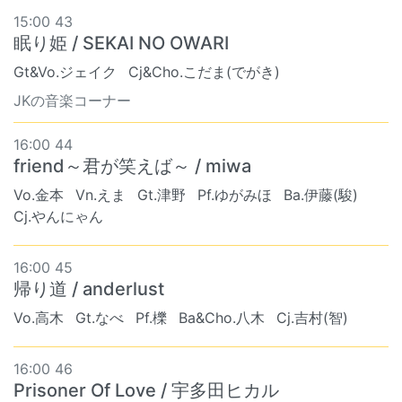
15:00 43
眠り姫 / SEKAI NO OWARI
Gt&Vo.ジェイク
Cj&Cho.こだま(でがき)
JKの音楽コーナー
16:00 44
friend～君が笑えば～ / miwa
Vo.金本
Vn.えま
Gt.津野
Pf.ゆがみほ
Ba.伊藤(駿)
Cj.やんにゃん
16:00 45
帰り道 / anderlust
Vo.高木
Gt.なべ
Pf.櫟
Ba&Cho.八木
Cj.吉村(智)
16:00 46
Prisoner Of Love / 宇多田ヒカル