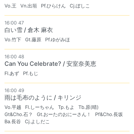
Vo.王
Vn.出垣
Pf.ひらけん
Cj.ぼしこ
16:00 47
白い雪 / 倉木 麻衣
Vo.竹下
Gt.藤原
Pf.ゆがみほ
16:00 48
Can You Celebrate? / 安室奈美恵
Fl.あず
Pf.もじ
16:00 49
雨は毛布のように / キリンジ
Vo.平越
Fl.しーちゃん
Tp.もよ
Tb.原(晴)
Gt&Cho.石？
Gt.おーたのおにーさん！
Pf&Cho.長坂
Ba.長谷
Cj.よしだこ