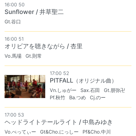
16:00 50
Sunflower / 井草聖二
Gt.谷口
16:00 51
オリビアを聴きながら / 杏里
Vo.馬場
Gt.則常
17:00 52
PITFALL
（オリジナル曲）
Vn.しゅがー
Sax.石田
Gt.朋弥卍
Pf.秋竹
Ba.つめ
Cj.のー
17:00 53
ヘッドライトテールライト / 中島みゆき
Vo.べってぃー
Gt&Cho.にっしー
Pf&Cho.中川