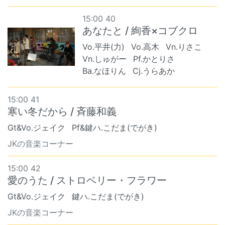
15:00 40
あなたと / 絢香×コブクロ
Vo.平井(力)
Vo.高木
Vn.りさこ
Vn.しゅがー
Pf.かとりさ
Ba.なほりん
Cj.うらあか
15:00 41
寒い冬だから / 斉藤和義
Gt&Vo.ジェイク
Pf&鍵ハ.こだま(でがき)
JKの音楽コーナー
15:00 42
愛のうた / ストロベリー・フラワー
Gt&Vo.ジェイク
鍵ハ.こだま(でがき)
JKの音楽コーナー