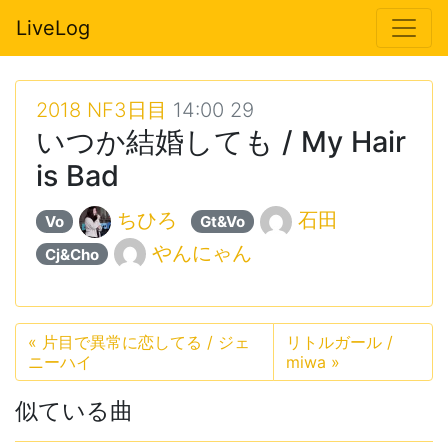
LiveLog
2018 NF3日目
14:00 29
いつか結婚しても / My Hair
is Bad
ちひろ
石田
Vo
Gt&Vo
やんにゃん
Cj&Cho
«
片目で異常に恋してる / ジェ
リトルガール /
ニーハイ
miwa
»
似ている曲