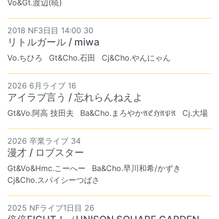
Vo&Gt.渡辺(暁)
2018 NF3日目 14:00 30
リトルガール / miwa
Vo.ちひろ
Gt&Cho.石田
Cj&Cho.やんにゃん
2026 6月ライブ 16
アイラブ言う / 忘れらんねえよ
Gt&Vo.阿高 技田夫
Ba&Cho.まろやか𝔄ℭℌ𝔄𝔓𝔄
Cj.大場
2026 卒業ライブ 34
漫才 / ロブスター
Gt&Vo&Hmc.こーへー
Ba&Cho.早川和希/かずき
Cj&Cho.スパイシーつばさ
2025 NFライブ1日目 26