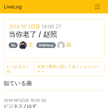
LiveLog
2018 NF3日目
14:00 27
当你老了 / 赵照
王
聶
Vo
Gt&Harp
«
ハピネス /
片目で異常に恋してる / ジェニーハ
AI
イ
»
似ている曲
2019 NF3日目 16:30 40
ビジネス / ゆず