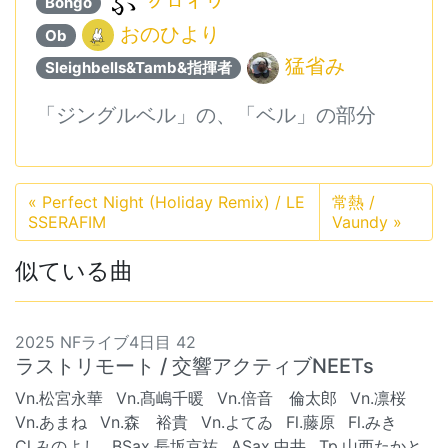
ㇰㇿィヮ
Bongo
おのひより
Ob
猛省み
Sleighbells&Tamb&指揮者
「ジングルベル」の、「ベル」の部分
«
Perfect Night (Holiday Remix) / LE
常熱 /
SSERAFIM
Vaundy
»
似ている曲
2025 NFライブ4日目 42
ラストリモート / 交響アクティブNEETs
Vn.松宮永華
Vn.髙嶋千暖
Vn.倍音 倫太郎
Vn.凛桜
Vn.あまね
Vn.森 裕貴
Vn.よてゐ
Fl.藤原
Fl.みき
Cl.みのよし
BSax.長坂京祐
ASax.中井
Tp.山西たかと