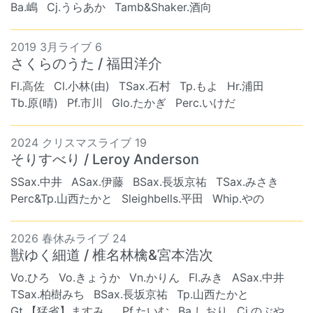
Ba.嶋
Cj.うらあか
Tamb&Shaker.酒向
2019 3月ライブ 6
さくらのうた / 福田洋介
Fl.高佐
Cl.小林(由)
TSax.石村
Tp.もよ
Hr.浦田
Tb.原(晴)
Pf.市川
Glo.たかぎ
Perc.いけだ
2024 クリスマスライブ 19
そりすべり / Leroy Anderson
SSax.中井
ASax.伊藤
BSax.長坂京祐
TSax.みさき
Perc&Tp.山西たかと
Sleighbells.平田
Whip.やの
2026 春休みライブ 24
獣ゆく細道 / 椎名林檎&宮本浩次
Vo.ひろ
Vo.きょうか
Vn.かりん
Fl.みき
ASax.中井
TSax.柏樹みち
BSax.長坂京祐
Tp.山西たかと
Gt.【猛省】ますみ…
Pf.たいむ
Ba.しおり
Cj.のぶや