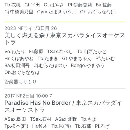
Tb.衣桃
Gt.平田
Gt.はやさ
Pf.伊藤杏莉
Ba.佐藤
Cj.中橋美乃里
Cym.たまきゆうま
Ob.おぐらななは
2023 NFライブ3日目 26
美しく燃える森 / 東京スカパラダイスオーケス
トラ
Vo.わたり
Fl.藤原
TSax.なべし
Tp.山西たかと
Hr.くぼあやね
Tb.たまき
Gt.やまちゃん
Pf.たいむ
Ba.初田潤吾
Cj.むらたほのか
Bongo.やまゆう
Ob.おぐらななは
管楽器もりもり
2017 NF2日目 10:00 7
Paradise Has No Border / 東京スカパラダイ
スオーケストラ
ASax.島田
TSax.石村
ASax.北野
Tp.もよ
Tp.松本(莉)
Hr.鈴木
Tb.原(晴)
Tb.石部
Pf.ろぎ