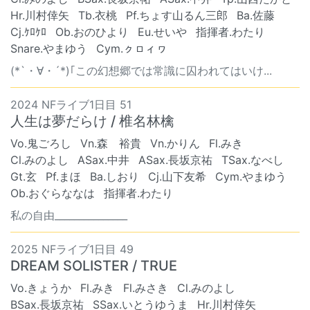
Hr.川村倖矢
Tb.衣桃
Pf.ちょす山るん三郎
Ba.佐藤
Cj.ｹﾛｹﾛ
Ob.おのひより
Eu.せいや
指揮者.わたり
Snare.やまゆう
Cym.ㇰㇿィヮ
(*`・∀・´*)｢この幻想郷では常識に囚われてはいけ...
2024 NFライブ1日目 51
人生は夢だらけ / 椎名林檎
Vo.鬼ごろし
Vn.森 裕貴
Vn.かりん
Fl.みき
Cl.みのよし
ASax.中井
ASax.長坂京祐
TSax.なべし
Gt.玄
Pf.まほ
Ba.しおり
Cj.山下友希
Cym.やまゆう
Ob.おぐらななは
指揮者.わたり
私の自由_______________
2025 NFライブ1日目 49
DREAM SOLISTER / TRUE
Vo.きょうか
Fl.みき
Fl.みさき
Cl.みのよし
BSax.長坂京祐
SSax.いとうゆうま
Hr.川村倖矢