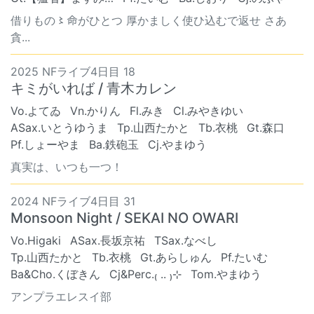
借りもの〻命がひとつ 厚かましく使ひ込むで返せ さあ
貪...
2025 NFライブ4日目 18
キミがいれば / 青木カレン
Vo.よてゐ
Vn.かりん
Fl.みき
Cl.みやきゆい
ASax.いとうゆうま
Tp.山西たかと
Tb.衣桃
Gt.森口
Pf.しょーやま
Ba.鉄砲玉
Cj.やまゆう
真実は、いつも一つ！
2024 NFライブ4日目 31
Monsoon Night / SEKAI NO OWARI
Vo.Higaki
ASax.長坂京祐
TSax.なべし
Tp.山西たかと
Tb.衣桃
Gt.あらしゅん
Pf.たいむ
Ba&Cho.くぼきん
Cj&Perc.₍ .. ₎⊹
Tom.やまゆう
アンプラエレスイ部