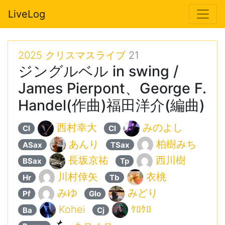
LiveLog
2025 クリスマスライブ
21
ジングルベル in swing /
James Pierpont、George F.
Handel(作曲)福田洋介(編曲)
西村幸大
みのよし
Cl
Cl
あんり
柏樹みち
ASax
TSax
長坂京祐
西川樹
BSax
Tp
川村倖矢
衣桃
Hr
Tb
みゆ
みどり
Pf
Glo
Kohei
ｹﾛｹﾛ
Ba
Cj