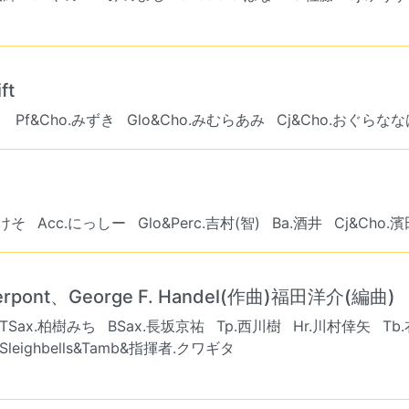
ft
り
Pf&Cho.みずき
Glo&Cho.みむらあみ
Cj&Cho.おぐらなな
.けそ
Acc.にっしー
Glo&Perc.吉村(智)
Ba.酒井
Cj&Cho.
ierpont、George F. Handel(作曲)福田洋介(編曲)
TSax.柏樹みち
BSax.長坂京祐
Tp.西川樹
Hr.川村倖矢
Tb
Sleighbells&Tamb&指揮者.クワギタ