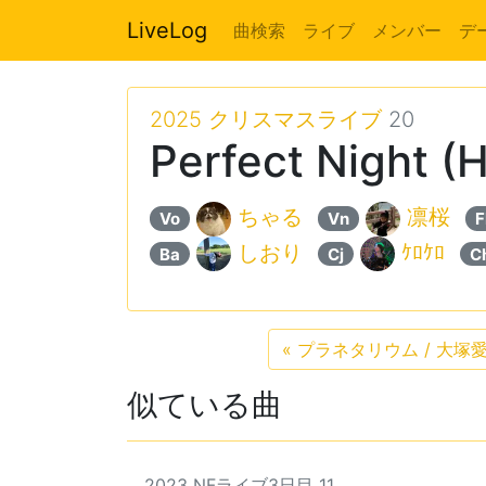
LiveLog
曲検索
ライブ
メンバー
デ
2025 クリスマスライブ
20
Perfect Night (
ちゃる
凛桜
Vo
Vn
F
しおり
ｹﾛｹﾛ
Ba
Cj
C
«
プラネタリウム / 大塚
似ている曲
2023 NFライブ3日目 11