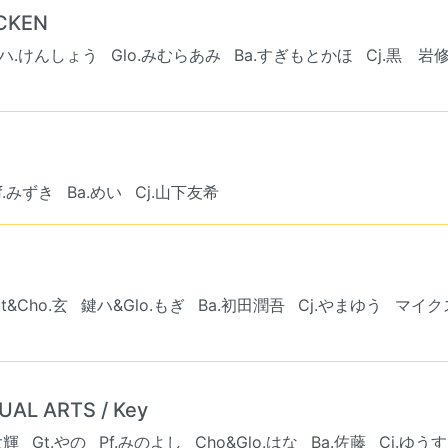
ICKEN
ハ.けんしょう
Glo.みむらあみ
Ba.すぎもとかほ
Cj.黒 岩
f.みずき
Ba.めい
Cj.山下友希
t&Cho.玄
鍵ハ&Glo.もぎ
Ba.初田潤吾
Cj.やまゆう
マイクス
UAL ARTS / Key
大輝
Gt.やの
Pf.みのよし
Cho&Glo.はな
Ba.佐藤
Cj.ゆう