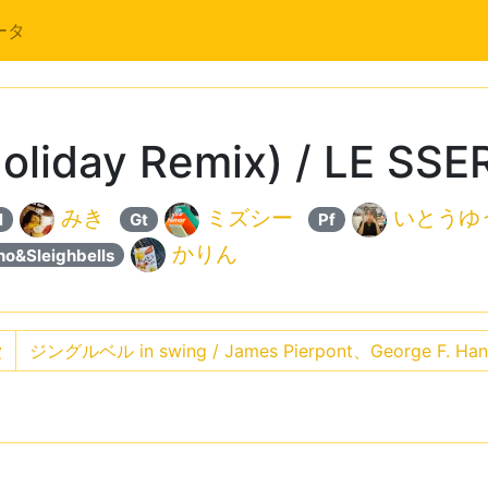
ータ
Holiday Remix) / LE SS
みき
ミズシー
いとうゆ
l
Gt
Pf
かりん
ho&Sleighbells
愛
ジングルベル in swing / James Pierpont、George F.