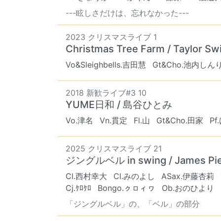
---眩しさだけは、忘れなかった---
2023 クリスマスライブ 1
Christmas Tree Farm / Taylor Swi
Vo&Sleighbells.吉田慧
Gt&Cho.池内しん
2018 新歓ライブ#3 10
YUME日和 / 島谷ひとみ
Vo.津名
Vn.貫定
Fl.山
Gt&Cho.田家
Pf
2025 クリスマスライブ 21
ジングルベル in swing / James P
Cl.西村幸大
Cl.みのよし
ASax.伊藤杏莉
Cj.ｹﾛｹﾛ
Bongo.ㇰㇿィヮ
Ob.おのひより
「ジングルベル」の、「ベル」の部分