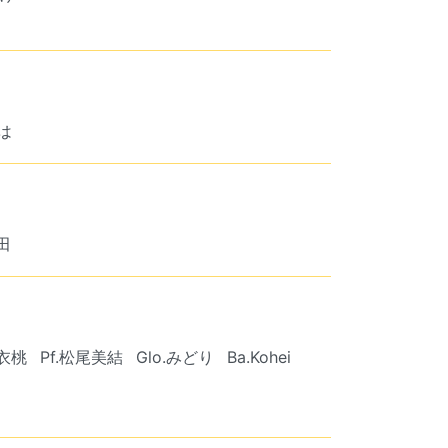
は
濱田
.衣桃
Pf.松尾美結
Glo.みどり
Ba.Kohei