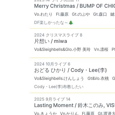
Merry Christmas / BUMP OF CH
Vo.わたり
Fl.藤原
Gt.のぶや
Gt.森口
鍵
DF楽しかったな～🎄
2024 クリスマスライブ 8
片想い / miwa
Vo&Sleighbells&Glo.小野 美玲
Vn.凛桜
P
2024 10月ライブ 6
おどる ひかり / Cody・Lee(李)
Vo&Sleighbells.けんしょう
Gt&Vo.衣桃
G
Cody・Lee(李)布教したい
2025 9月ライブ 14
Lasting Moment / 鈴木このみ, VIS
Vo.きょうか
Vn.かりん
Fl.藤原
Gt.渡邉