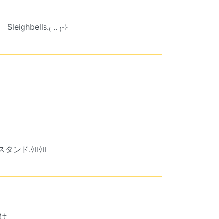
修
Sleighbells.₍ .. ₎⊹
タンド.ｹﾛｹﾛ
すけ