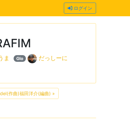
ログイン
ERAFIM
うま
だっしーに
Glo
 Handel(作曲)福田洋介(編曲)
»