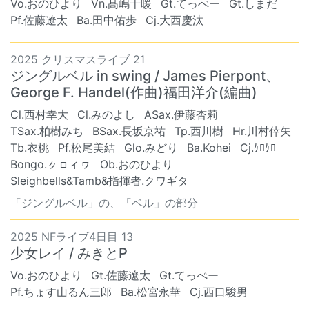
Vo.おのひより
Vn.髙嶋千暖
Gt.てっぺー
Gt.しまだ
Pf.佐藤遼太
Ba.田中佑歩
Cj.大西慶汰
2025 クリスマスライブ 21
ジングルベル in swing / James Pierpont、
George F. Handel(作曲)福田洋介(編曲)
Cl.西村幸大
Cl.みのよし
ASax.伊藤杏莉
TSax.柏樹みち
BSax.長坂京祐
Tp.西川樹
Hr.川村倖矢
Tb.衣桃
Pf.松尾美結
Glo.みどり
Ba.Kohei
Cj.ｹﾛｹﾛ
Bongo.ㇰㇿィヮ
Ob.おのひより
Sleighbells&Tamb&指揮者.クワギタ
「ジングルベル」の、「ベル」の部分
2025 NFライブ4日目 13
少女レイ / みきとP
Vo.おのひより
Gt.佐藤遼太
Gt.てっぺー
Pf.ちょす山るん三郎
Ba.松宮永華
Cj.西口駿男