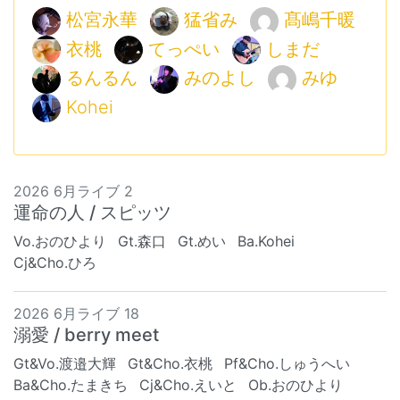
松宮永華
猛省み
髙嶋千暖
衣桃
てっぺい
しまだ
るんるん
みのよし
みゆ
Kohei
2026 6月ライブ 2
運命の人 / スピッツ
Vo.おのひより
Gt.森口
Gt.めい
Ba.Kohei
Cj&Cho.ひろ
2026 6月ライブ 18
溺愛 / berry meet
Gt&Vo.渡邉大輝
Gt&Cho.衣桃
Pf&Cho.しゅうへい
Ba&Cho.たまきち
Cj&Cho.えいと
Ob.おのひより