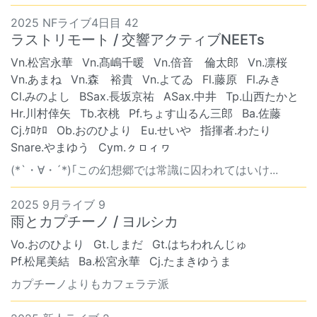
2025 NFライブ4日目 42
ラストリモート / 交響アクティブNEETs
Vn.松宮永華
Vn.髙嶋千暖
Vn.倍音 倫太郎
Vn.凛桜
Vn.あまね
Vn.森 裕貴
Vn.よてゐ
Fl.藤原
Fl.みき
Cl.みのよし
BSax.長坂京祐
ASax.中井
Tp.山西たかと
Hr.川村倖矢
Tb.衣桃
Pf.ちょす山るん三郎
Ba.佐藤
Cj.ｹﾛｹﾛ
Ob.おのひより
Eu.せいや
指揮者.わたり
Snare.やまゆう
Cym.ㇰㇿィヮ
(*`・∀・´*)｢この幻想郷では常識に囚われてはいけ...
2025 9月ライブ 9
雨とカプチーノ / ヨルシカ
Vo.おのひより
Gt.しまだ
Gt.はちわれんじゅ
Pf.松尾美結
Ba.松宮永華
Cj.たまきゆうま
カプチーノよりもカフェラテ派