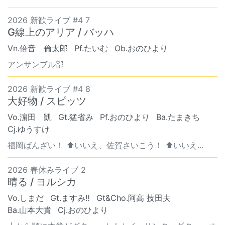
2026 新歓ライブ #4 7
G線上のアリア / バッハ
Vn.倍音 倫太郎
Pf.たいむ
Ob.おのひより
アンサンブル部
2026 新歓ライブ #4 8
大好物 / スピッツ
Vo.濵田 凱
Gt.猛省み
Pf.おのひより
Ba.たまきち
Cj.ゆうすけ
福岡ばんざい！ ⬆️いいえ、佐賀さいこう！ ⬆️いいえ...
2026 春休みライブ 2
晴る / ヨルシカ
Vo.しまだ
Gt.ますみ‼️
Gt&Cho.阿高 技田夫
Ba.山本大貴
Cj.おのひより