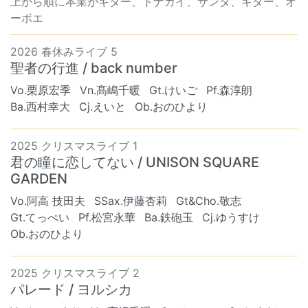
上から順に本業がギター、トナカイ、サンタ、ギター、オ
ーボエ
2026 春休みライブ 5
聖者の行進 / back number
Vo.栗原宏季
Vn.髙嶋千暖
Gt.けいご
Pf.森淳朗
Ba.西村幸大
Cj.えいと
Ob.おのひより
2025 クリスマスライブ 1
君の瞳に恋してない / UNISON SQUARE
GARDEN
Vo.阿高 技田夫
SSax.伊藤杏莉
Gt&Cho.敬志
Gt.てっぺい
Pf.松宮永華
Ba.鉄砲玉
Cj.ゆうすけ
Ob.おのひより
2025 クリスマスライブ 2
パレード / ヨルシカ