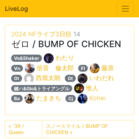
LiveLog
2024 NFライブ3日目
14
ゼロ / BUMP OF CHICKEN
わたり
Vo&Shaker
倍音 倫太郎
藤原
Vn
Fl
西堀太朗
いわだれ
Gt
Gt
惟人
鍵ハ&Glo&トライアングル
たまきち
Kohei
Ba
Cj
«
'39 /
スノースマイル / BUMP OF
Queen
CHICKEN
»