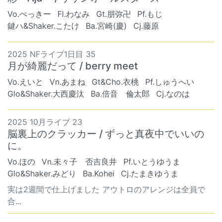
Vo.ぺっきー
Fl.わなみ
Gt.朋弥卍
Pf.もじ
鍵ハ&Shaker.こたけ
Ba.宮崎(慶)
Cj.藤原
2025 NFライブ1日目 35
月が綺麗だって / berry meet
Vo.えいと
Vn.あまね
Gt&Cho.衣桃
Pf.しゅうへい
Glo&Shaker.大西慶汰
Ba.倍音 倫太郎
Cj.なのは
2025 10月ライブ 23
脳裏上のクラッカー / ずっと真夜中でいいの
に。
Vo.ほの
Vn.未々子 否吉良井
Pf.いとうゆうま
Glo&Shaker.みどり
Ba.Kohei
Cj.たまきゆうま
実は2週間で仕上げました アウトロのアレンジは全員で
合...