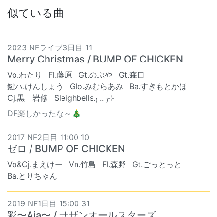
似ている曲
2023 NFライブ3日目 11
Merry Christmas / BUMP OF CHICKEN
Vo.わたり
Fl.藤原
Gt.のぶや
Gt.森口
鍵ハ.けんしょう
Glo.みむらあみ
Ba.すぎもとかほ
Cj.黒 岩修
Sleighbells.₍ .. ₎⊹
DF楽しかったな～🎄
2017 NF2日目 11:00 10
ゼロ / BUMP OF CHICKEN
Vo&Cj.まえけー
Vn.竹島
Fl.森野
Gt.ごっとっと
Ba.とりちゃん
2019 NF1日目 15:00 31
彩〜Aja〜 / サザンオールスターズ