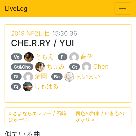
LiveLog
2019 NF2日目
15:30 36
CHE.R.RY / YUI
ともえ
高佐
Vo
Fl
ちょみ
Chen
Gt&Cho
Gt
清岡
まいまい
Gt
Ba
しもはる
Cj
«
さよならエレジー / 石崎
茜色の約束 / いきもの
ひゅーい
がかり
»
似ている曲