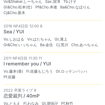
Vo&Shaker.しーちゃん
Sax.深澤
Tb.けそ
Gt&Cho.松本(壮)
Pf&Cho.本後
Ba&Cho.なほりん
Cj&Cho.新木
2016 NF4日目 12:00 8
Sea / YUI
Vo.しおはる
Vn.はたちゃん
Gt.溝上
Gt&Cho.いっちゃん
Ba.金住
Cj.荒川
Cho.あべちゃん
2011 NF4日目 11:30 11
I remember you / YUI
Vo.藤本(亜)
Fl.佐藤もじろう
Gt.ロッケンバッハ
Pf.佐藤
2022 卒業ライブ 8
恋愛裁判 / 40mP
Vo.ともえ
Fl.わなみ
Gt.朋弥卍
Pf.秋竹