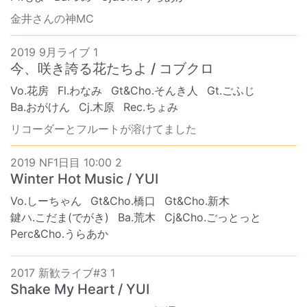
金井さんの神MC
2019 9月ライブ 1
今、咲き誇る花たちよ / コブクロ
Vo.花房
Fl.わなみ
Gt&Cho.そんき人
Gt.ごふじ
Ba.おがけん
Cj.木原
Rec.ちょみ
リコーダーとフルートが溶けてました
2019 NF1日目 10:00 2
Winter Hot Music / YUI
Vo.しーちゃん
Gt&Cho.橋口
Gt&Cho.新木
鍵ハ.こだま(でがき)
Ba.荒木
Cj&Cho.ごっとっと
Perc&Cho.うらあか
2017 新歓ライブ#3 1
Shake My Heart / YUI