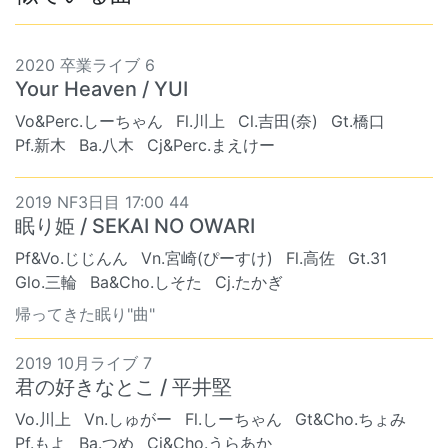
2020 卒業ライブ 6
Your Heaven / YUI
Vo&Perc.しーちゃん
Fl.川上
Cl.吉田(奈)
Gt.橋口
Pf.新木
Ba.八木
Cj&Perc.まえけー
2019 NF3日目 17:00 44
眠り姫 / SEKAI NO OWARI
Pf&Vo.じじんん
Vn.宮崎(ぴーすけ)
Fl.高佐
Gt.31
Glo.三輪
Ba&Cho.しそた
Cj.たかぎ
帰ってきた眠り"曲"
2019 10月ライブ 7
君の好きなとこ / 平井堅
Vo.川上
Vn.しゅがー
Fl.しーちゃん
Gt&Cho.ちょみ
Pf.もよ
Ba.つめ
Cj&Cho.うらあか