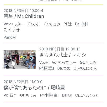
2018 NF3日目 10:00 4
箒星 / Mr.Children
Vo.ぺっきー
Gt.小川
Gt.ちょみ
Pf.辻
Ba.中村
Cj.やませ
PandA!
2018 NF3日目 12:00 13
きらきら武士 / レキシ
Vo.王
Vo.べってぃー
Gt.ちょみ
Pf.原(里)
Ba.つめ
Cj.やんにゃん
2018 NF2日目 11:00 9
僕が僕であるために / 尾崎豊
Vo.石？
Gt.ちょみ
Pf.小林(由)
Ba.KK
Cj.ごっとっと