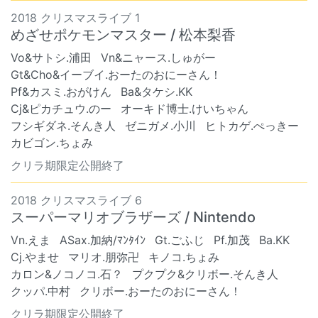
2018 クリスマスライブ 1
めざせポケモンマスター / 松本梨香
Vo&サトシ.浦田
Vn&ニャース.しゅがー
Gt&Cho&イーブイ.おーたのおにーさん！
Pf&カスミ.おがけん
Ba&タケシ.KK
Cj&ピカチュウ.のー
オーキド博士.けいちゃん
フシギダネ.そんき人
ゼニガメ.小川
ヒトカゲ.ぺっきー
カビゴン.ちょみ
クリラ期限定公開終了
2018 クリスマスライブ 6
スーパーマリオブラザーズ / Nintendo
Vn.えま
ASax.加納/ﾏﾝﾀｲﾝ
Gt.ごふじ
Pf.加茂
Ba.KK
Cj.やませ
マリオ.朋弥卍
キノコ.ちょみ
カロン&ノコノコ.石？
プクプク&クリボー.そんき人
クッパ.中村
クリボー.おーたのおにーさん！
クリラ期限定公開終了