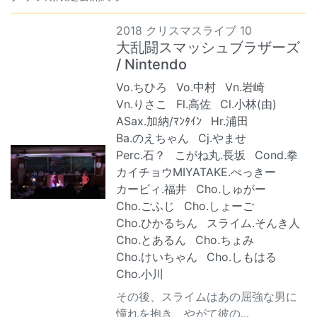
2018 クリスマスライブ 10
大乱闘スマッシュブラザーズ
/ Nintendo
Vo.ちひろ
Vo.中村
Vn.岩崎
Vn.りさこ
Fl.高佐
Cl.小林(由)
ASax.加納/ﾏﾝﾀｲﾝ
Hr.浦田
Ba.のえちゃん
Cj.やませ
Perc.石？
こがね丸.長坂
Cond.拳
カイチョウMIYATAKE.ぺっきー
カービィ.福井
Cho.しゅがー
Cho.ごふじ
Cho.しょーご
Cho.ひかるちん
スライム.そんき人
Cho.とあるん
Cho.ちょみ
Cho.けいちゃん
Cho.しもはる
Cho.小川
その後、スライムはあの屈強な男に
憧れを抱き、やがて彼の...