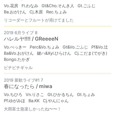
Vo.花房
Fl.わなみ
Gt&Cho.そんき人
Gt.ごふじ
Ba.おがけん
Cj.木原
Rec.ちょみ
リコーダーとフルートが溶けてました
2019 6月ライブ 8
ハレルヤ!!!! / GReeeeN
Vo.ぺっきー
Perc&Vo.ちょみ
Gt&Vo.ごふじ
Pf&Vo.辻
Ba&Vo.おがけん
鍵ハ&Xyl.ひらけん
Cj.こだま(でがき)
Bongo.たかぎ
ピチピチギャル
2019 新歓ライブ#1 7
春になったら / miwa
Vo.ちひろ
Vn.りさこ
Gt.ひかるちん
Gt.ちょみ
Pf.ゆがみほ
Ba.KK
Cj.やんにゃん
大雨富士急楽しかったね〜〜！