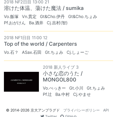
2018 NF2日目 13:00 21
溶けた体温、蕩けた魔法 / sumika
Vo.飯塚
Vn.貫定
Gt&Cho.伊丹
Gt&Cho.ちょみ
Pf.おがけん
Ba.酒井
Cj.吉村(智)
2018 NF1日目 11:00 12
Top of the world / Carpenters
Vo.石？
ASax.石田
Gt.ちょみ
Cj.しょーご
2018 新人ライブ 3
小さな恋のうた /
MONGOL800
Vo.ぺっきー
Gt.小川
Gt.ちょみ
Pf.辻
Ba.中村
Cj.やませ
© 2014-2026
京大アンプラグド
プライバシーポリシー
API
Twitter
GitHub