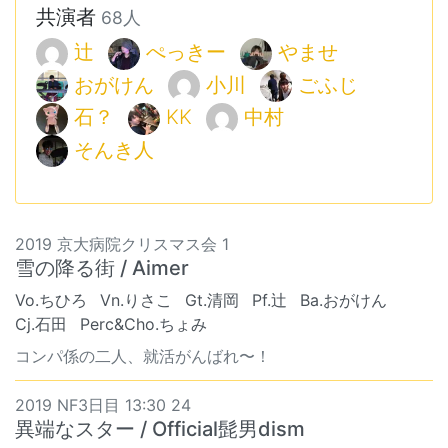
共演者
68人
辻
ぺっきー
やませ
おがけん
小川
ごふじ
石？
KK
中村
そんき人
2019 京大病院クリスマス会 1
雪の降る街 / Aimer
Vo.ちひろ
Vn.りさこ
Gt.清岡
Pf.辻
Ba.おがけん
Cj.石田
Perc&Cho.ちょみ
コンパ係の二人、就活がんばれ〜！
2019 NF3日目 13:30 24
異端なスター / Official髭男dism