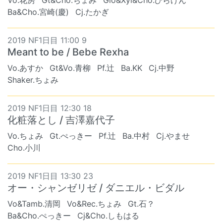
Vo.花房
Gt&Cho.ちょみ
Glo&Xyl&Cho.ひらけん
Ba&Cho.宮崎(慶)
Cj.たかぎ
2019 NF1日目 11:00 9
Meant to be / Bebe Rexha
Vo.あすか
Gt&Vo.青柳
Pf.辻
Ba.KK
Cj.中野
Shaker.ちょみ
2019 NF1日目 12:30 18
化粧落とし / 吉澤嘉代子
Vo.ちょみ
Gt.ぺっきー
Pf.辻
Ba.中村
Cj.やませ
Cho.小川
2019 NF1日目 13:30 23
オー・シャンゼリゼ / ダニエル・ビダル
Vo&Tamb.清岡
Vo&Rec.ちょみ
Gt.石？
Ba&Cho.ぺっきー
Cj&Cho.しもはる