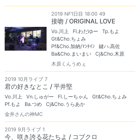
2019 NF1日目 18:00 49
接吻 / ORIGINAL LOVE
Vo.川上
Fl.わだゆー
Tp.もよ
Gt&Cho.ちょみ
Pf&Cho.加納/ﾏﾝﾀｲﾝ
鍵ハ.高佐
Ba&Cho.まいまい
Cj&Cho.木原
木原くんうめぇ
2019 10月ライブ 7
君の好きなとこ / 平井堅
Vo.川上
Vn.しゅがー
Fl.しーちゃん
Gt&Cho.ちょみ
Pf.もよ
Ba.つめ
Cj&Cho.うらあか
金井さんの神MC
2019 9月ライブ 1
今、咲き誇る花たちよ / コブクロ