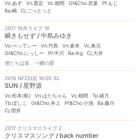
Vo.あず
Vn.貫定
Vc.相間
Gt&Cho.若葉
Pf.もじ
Ba.嶋
Cj.ごっとっと
2017 10月ライブ 16
瞬きもせず / 中島みゆき
Vo.べってぃー
Vn.竹島
Vn.倉本
Vc.角元
Gt&Cho.にっしー
Pf.中川
Ba.tkg
Cj.大井
僕たちは皆、一瞬の星
2016 NF2日目 16:00 32
SUN / 星野源
Vo.松本(航)
Vn.はたちゃん
Vc.相間
Tp.緒方
Tb.ぼしこ
Gt&Cho.井上
Pf&Cho.小池
Ba.藤川
Cj.増井
2017 クリスマスライブ 2
クリスマスソング / back number