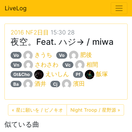
LiveLog
2016 NF2日目
15:30 28
夜空。Feat. ハジ→ / miwa
きうち
肥後
Vo
Vo
さわさわ
相間
Vn
Vc
えいしん
飯塚
Gt&Cho
Pf
酒井
濱田
Ba
Cj
«
星に願いを / ピノキオ
Night Troop / 星野源
»
似ている曲