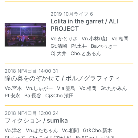
2019 10月ライブ 6
Lolita in the garret / ALI
PROJECT
Vo.かとりさ
Vn.小林(琉)
Vc.相間
Gt.清岡
Pf.土井
Ba.ぺっきー
Cj.大井
Cho.とあるん
2018 NF4日目 14:00 31
瞳の奥をのぞかせて / ポルノグラフィティ
Vo.宮本
Vn.しゅがー
Vla.笠島
Vc.相間
Gt.たかみん
Pf.安永
Ba.長谷
Cj&Cho.濱田
2018 NF4日目 13:00 24
フィクション / sumika
Vo.津名
Vn.はたちゃん
Vc.相間
Gt&Cho.新木
Pf.ちゃす
Glo.こだま(でがき)
Ba&Cho.しおはる