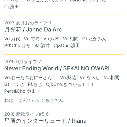
Cj.濱田
2017 あけおめライブ 1
月光花 / Janne Da Arc
Vo.万代
Vn.竹島
Vn.八木
Vc.相間
Gt.たかみん
Pf&Cho.けそ
Ba.酒井
Cj&Cho.濱田
2019 9月ライブ 7
Never Ending World / SEKAI NO OWARI
Vo.おーたのおにーさん！
Vn.梨花
Vn.なべし
Vc.相間
Gt.ごふじ
Pf.もじ
Cj&Cho.きつかぁ！！！
Perc&Cho.やませ
ねばーえんでぃんぐもじさん
2018 新歓ライブ#5 6
星屑のインターリュード / fhána