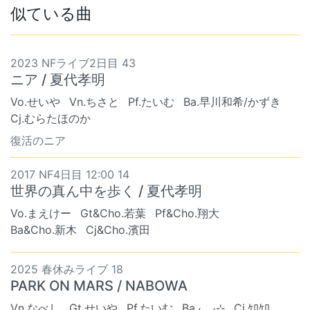
似ている曲
2023 NFライブ2日目 43
ニア / 夏代孝明
Vo.せいや
Vn.ちさと
Pf.たいむ
Ba.早川和希/かずき
Cj.むらたほのか
復活のニア
2017 NF4日目 12:00 14
世界の真ん中を歩く / 夏代孝明
Vo.まえけー
Gt&Cho.若葉
Pf&Cho.翔大
Ba&Cho.新木
Cj&Cho.濱田
2025 春休みライブ 18
PARK ON MARS / NABOWA
Vn.なべし
Gt.せいや
Pf.たいむ
Ba.₍ .. ₎⊹
Cj.ｹﾛｹﾛ