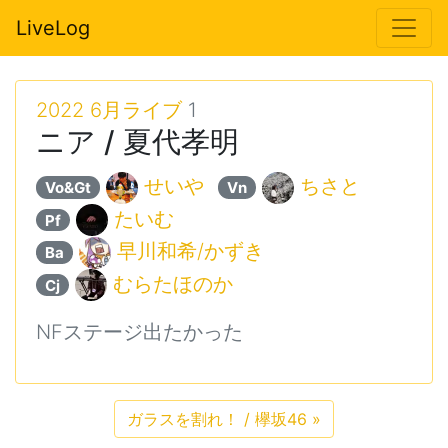
LiveLog
2022 6月ライブ
1
ニア / 夏代孝明
せいや
ちさと
Vo&Gt
Vn
たいむ
Pf
早川和希/かずき
Ba
むらたほのか
Cj
NFステージ出たかった
ガラスを割れ！ / 欅坂46
»