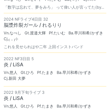
「数字は忘れて、夢をみろ」 って偉い人が言ってた(by...
2024 NFライブ4日目 32
脳漿炸裂ガール / れるりり
Vn.なべし
Gt.渡邉大輝
Pf.たいむ
Ba.早川和希/かずき
Cj.₍ .. ₎⊹
これを見せられはや二年 上回インストバンド
2022 NF3日目 5
炎 / LiSA
Vn.悠人
Gt.ひろ
Pf.たまき
Ba.早川和希/かずき
Cj.新田 大夢
2022 9月下旬ライブ 3
炎 / LiSA
Vn.悠人
Gt.ひろ
Pf.たまき
Ba.早川和希/かずき