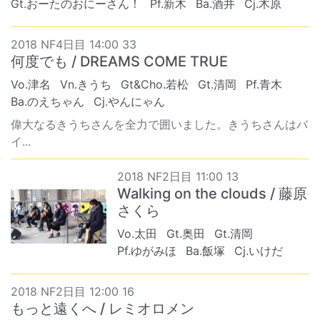
Gt.おーたのおにーさん！
Pf.新木
Ba.酒井
Cj.木原
2018 NF4日目 14:00 33
何度でも / DREAMS COME TRUE
Vo.津名
Vn.きうち
Gt&Cho.若松
Gt.清岡
Pf.青木
Ba.のえちゃん
Cj.やんにゃん
偉大なるきうちさんを全力で囲いました。きうちさんはバ
イ...
2018 NF2日目 11:00 13
Walking on the clouds / 藤原
さくら
Vo.太田
Gt.奥田
Gt.清岡
Pf.ゆがみほ
Ba.飯塚
Cj.いけだ
2018 NF2日目 12:00 16
もっと遠くへ / レミオロメン