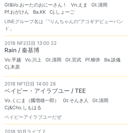
Gt&Vo.おーたのおにーさん！
Vn.えま
Gt.清岡
Pf.おがけん
Ba.KK
Cj.しょーご
LINEグループ名は「“りんちゃんの”アコギデビューバン
ド」
2018 NF2日目 13:00 22
Rain / 秦基博
Vo.平越
Vo.川上
Gt.清岡
Gt.宮武
Pf.柳井
Ba.談儀
Cj.木原
2018 NF1日目 14:00 28
ベイビー・アイラブユー / TEE
Vo.くにま（國増雄一郎）
Gt.そんき人
Gt.清岡
Cj&Cho.しもはる
ベイビーアイラブユーだぜ
2018 10月ライブ 2