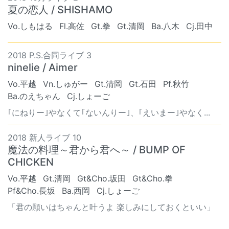
夏の恋人 / SHISHAMO
Vo.しもはる
Fl.高佐
Gt.拳
Gt.清岡
Ba.八木
Cj.田中
2018 P.S.合同ライブ 3
ninelie / Aimer
Vo.平越
Vn.しゅがー
Gt.清岡
Gt.石田
Pf.秋竹
Ba.のえちゃん
Cj.しょーご
｢にねりー｣やなくて｢ないんりー｣、｢えいまー｣やなく...
2018 新人ライブ 10
魔法の料理～君から君へ～ / BUMP OF
CHICKEN
Vo.平越
Gt.清岡
Gt&Cho.坂田
Gt&Cho.拳
Pf&Cho.長坂
Ba.西岡
Cj.しょーご
「君の願いはちゃんと叶うよ 楽しみにしておくといい」