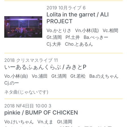
2019 10月ライブ 6
Lolita in the garret / ALI
PROJECT
Vo.かとりさ
Vn.小林(琉)
Vc.相間
Gt.清岡
Pf.土井
Ba.ぺっきー
Cj.大井
Cho.とあるん
2018 クリスマスライブ 11
いーあるふぁんくらぶ / みきとP
Vo.小林(由)
Vo.浦田
Gt.清岡
Gt.若松
Ba.のえちゃん
Cj.のー
ネタ曲(じゃないです)
2018 NF4日目 10:00 3
pinkie / BUMP OF CHICKEN
Vo.けいちゃん
Vn.えま
Gt.清岡