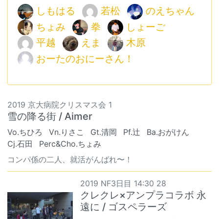
しもはる
若松
のえちゃん
ちょみ
拳
しょーご
平越
えま
木原
おーたのおにーさん！
2019 京大病院クリスマス会 1
雪の降る街 / Aimer
Vo.ちひろ
Vn.りさこ
Gt.清岡
Pf.辻
Ba.おがけん
Cj.石田
Perc&Cho.ちょみ
コンパ係の二人、就活がんばれ〜！
2019 NF3日目 14:30 28
クレクレ×アンプラコラボ 永
遠に / ゴスペラーズ