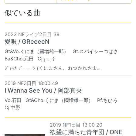
似ている曲
2023 NFライブ2日目 39
愛唄 / GReeeeN
Gt&Vo.くにま（國増雄一郎）
Gt.スパイシーつばさ
Ba&Cho.元田
Cj.₍ .. ₎⊹
ｼﾞｬｯｶ ﾌﾞｰｰｰｰﾝ (くにまさん、おつかれさま...
2019 NF3日目 18:00 49
I Wanna See You / 阿部真央
Vo.石田
Gt&Cho.くにま（國増雄一郎）
Pf.ちひろ
Cj.中野
2019 NF1日目 13:00 20
欲望に満ちた青年団 / ONE