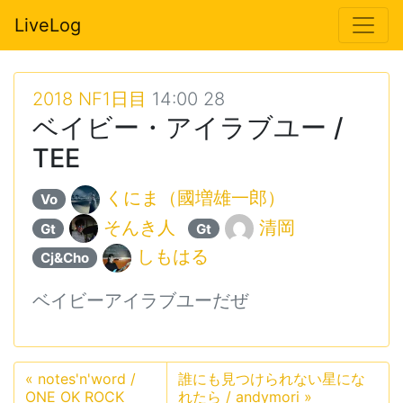
LiveLog
2018 NF1日目
14:00 28
ベイビー・アイラブユー /
TEE
くにま（國増雄一郎）
Vo
そんき人
清岡
Gt
Gt
しもはる
Cj&Cho
ベイビーアイラブユーだぜ
«
notes'n'word /
誰にも見つけられない星にな
ONE OK ROCK
れたら / andymori
»