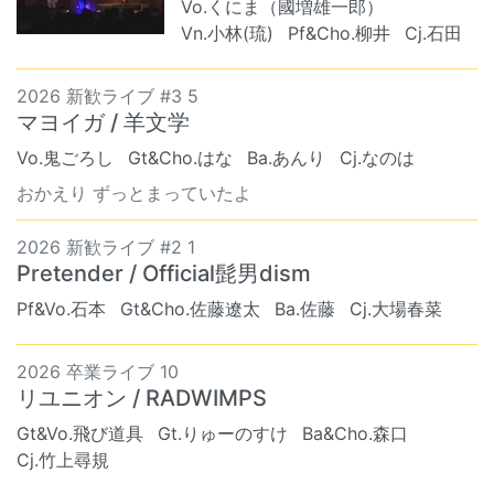
Vo.くにま（國増雄一郎）
Vn.小林(琉)
Pf&Cho.柳井
Cj.石田
2026 新歓ライブ #3 5
マヨイガ / 羊文学
Vo.鬼ごろし
Gt&Cho.はな
Ba.あんり
Cj.なのは
おかえり ずっとまっていたよ
2026 新歓ライブ #2 1
Pretender / Official髭男dism
Pf&Vo.石本
Gt&Cho.佐藤遼太
Ba.佐藤
Cj.大場春菜
2026 卒業ライブ 10
リユニオン / RADWIMPS
Gt&Vo.飛び道具
Gt.りゅーのすけ
Ba&Cho.森口
Cj.竹上尋規