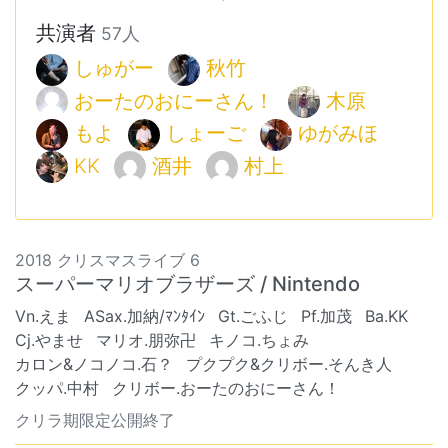
共演者
57人
しゅがー
秋竹
おーたのおにーさん！
木原
もよ
しょーご
ゆがみほ
KK
酒井
村上
2018 クリスマスライブ 6
スーパーマリオブラザーズ / Nintendo
Vn.えま
ASax.加納/ﾏﾝﾀｲﾝ
Gt.ごふじ
Pf.加茂
Ba.KK
Cj.やませ
マリオ.朋弥卍
キノコ.ちょみ
カロン&ノコノコ.石？
プクプク&クリボー.そんき人
クッパ.中村
クリボー.おーたのおにーさん！
クリラ期限定公開終了