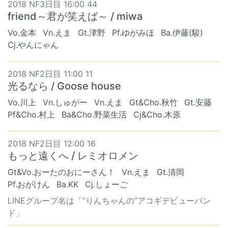
2018 NF3日目 16:00 44
friend～君が笑えば～ / miwa
Vo.金本
Vn.えま
Gt.津野
Pf.ゆがみほ
Ba.伊藤(駿)
Cj.やんにゃん
2018 NF2日目 11:00 11
光るなら / Goose house
Vo.川上
Vn.しゅがー
Vn.えま
Gt&Cho.秋竹
Gt.安藤
Pf&Cho.村上
Ba&Cho.野菜生活
Cj&Cho.木原
2018 NF2日目 12:00 16
もっと遠くへ / レミオロメン
Gt&Vo.おーたのおにーさん！
Vn.えま
Gt.清岡
Pf.おがけん
Ba.KK
Cj.しょーご
LINEグループ名は「“りんちゃんの”アコギデビューバン
ド」