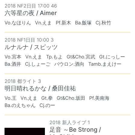
2018 NF2日目 17:00 46
六等星の夜 / Aimer
Vo.なほりん
Vn.えま
Pf.新木
Ba.飯塚
Cj.秋竹
2018 NF1日目 10:00 3
ルナルナ / スピッツ
Vo.宮本
Vn.えま
Tp.もよ
Gt&Cho.宮武
Gt.にっしー
Ba.酒井
Cj.しょーご
バウロン.酒向
Tamb.まえけー
2018 都ライト 3
明日晴れるかな / 桑田佳祐
Vo.王
Vn.えま
Gt.拳
Gt&Cho.坂田
Pf.美南海
Ba.のえちゃん
Cj.のー
2018 新人ライブ 1
足音 ～Be Strong /