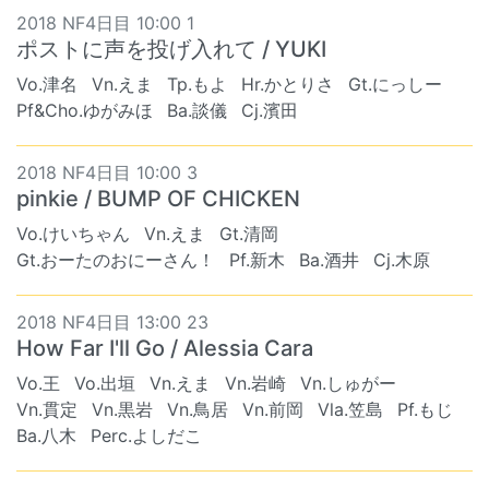
2018 NF4日目 10:00 1
ポストに声を投げ入れて / YUKI
Vo.津名
Vn.えま
Tp.もよ
Hr.かとりさ
Gt.にっしー
Pf&Cho.ゆがみほ
Ba.談儀
Cj.濱田
2018 NF4日目 10:00 3
pinkie / BUMP OF CHICKEN
Vo.けいちゃん
Vn.えま
Gt.清岡
Gt.おーたのおにーさん！
Pf.新木
Ba.酒井
Cj.木原
2018 NF4日目 13:00 23
How Far I'll Go / Alessia Cara
Vo.王
Vo.出垣
Vn.えま
Vn.岩崎
Vn.しゅがー
Vn.貫定
Vn.黒岩
Vn.鳥居
Vn.前岡
Vla.笠島
Pf.もじ
Ba.八木
Perc.よしだこ