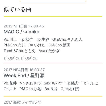
似ている曲
2019 NF1日目 17:00 45
MAGIC / sumika
Vo.川上
Tp.秋竹
Tb.中谷
Gt&Cho.そんき人
Pf&Cho.市川
Ba.いけだ
Cj&Cho.濱田
Tamb&Cho.ともえ
Asax.たかぎ
ﾀﾞﾝｽ!ﾀﾞﾝｽ!ﾀﾞﾝｽ!ﾀﾞﾝｽ!
2017 NF4日目 16:00 37
Week End / 星野源
Vo.花井
Vn.さわさわ
Sax.ちゃす
Tp.緒方
Tb.ぼしこ
Gt.井上
Pf&Cho.小池
Ba.長谷
Cj.吉村(智)
2017 新歓ライブ#5 11