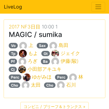
LiveLog
2017 NF3日目
10:00 1
MAGIC / sumika
上
島田
Vo
Sax
もよ
ジェイク
Tp
Gt
ろぎ
伊藤(駿)
Pf
Ba
小田部アキユキ
Cj
ゆがみほ
林
Perc
Perc
太田
石川
Cho
Cho
コンビニ / ブリーフ＆トランクス
»