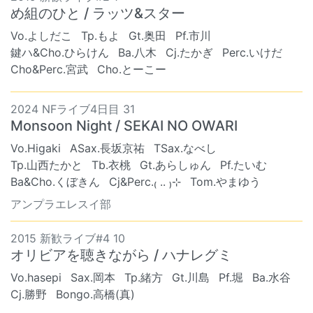
め組のひと / ラッツ&スター
Vo.よしだこ
Tp.もよ
Gt.奥田
Pf.市川
鍵ハ&Cho.ひらけん
Ba.八木
Cj.たかぎ
Perc.いけだ
Cho&Perc.宮武
Cho.とーこー
2024 NFライブ4日目 31
Monsoon Night / SEKAI NO OWARI
Vo.Higaki
ASax.長坂京祐
TSax.なべし
Tp.山西たかと
Tb.衣桃
Gt.あらしゅん
Pf.たいむ
Ba&Cho.くぼきん
Cj&Perc.₍ .. ₎⊹
Tom.やまゆう
アンプラエレスイ部
2015 新歓ライブ#4 10
オリビアを聴きながら / ハナレグミ
Vo.hasepi
Sax.岡本
Tp.緒方
Gt.川島
Pf.堀
Ba.水谷
Cj.勝野
Bongo.高橋(真)