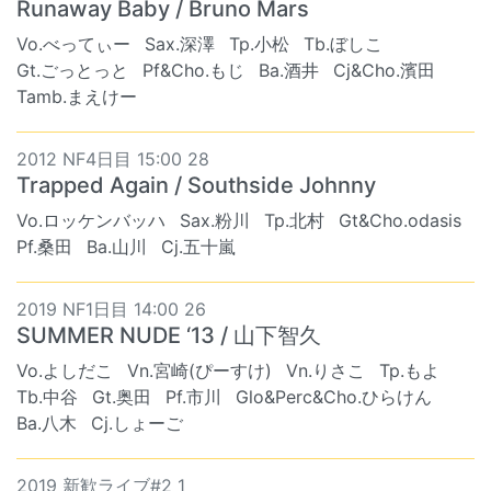
Runaway Baby / Bruno Mars
Vo.べってぃー
Sax.深澤
Tp.小松
Tb.ぼしこ
Gt.ごっとっと
Pf&Cho.もじ
Ba.酒井
Cj&Cho.濱田
Tamb.まえけー
2012 NF4日目 15:00 28
Trapped Again / Southside Johnny
Vo.ロッケンバッハ
Sax.粉川
Tp.北村
Gt&Cho.odasis
Pf.桑田
Ba.山川
Cj.五十嵐
2019 NF1日目 14:00 26
SUMMER NUDE ‘13 / 山下智久
Vo.よしだこ
Vn.宮崎(ぴーすけ)
Vn.りさこ
Tp.もよ
Tb.中谷
Gt.奥田
Pf.市川
Glo&Perc&Cho.ひらけん
Ba.八木
Cj.しょーご
2019 新歓ライブ#2 1