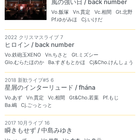
風の強い日 / back number
Vo.飯塚
Vn.貫定
Vc.相間
Gt.北野
Pf.ゆがみほ
Cj.いけだ
2022 クリスマスライブ 7
ヒロイン / back number
Vo.鉄砲玉XENO
Vn.ちさと
Gt.ミズシー
Glo.むらたほのか
Ba.すぎもとかほ
Cj&Cho.けんしょう
2018 新歓ライブ#5 6
星屑のインターリュード / fhána
Vo.あず
Vn.貫定
Vc.相間
Gt&Cho.若葉
Pf.もじ
Ba.嶋
Cj.ごっとっと
2017 10月ライブ 16
瞬きもせず / 中島みゆき