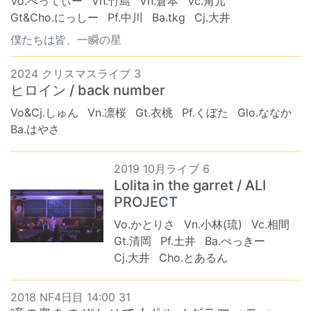
Vo.べってぃー
Vn.竹島
Vn.倉本
Vc.角元
Gt&Cho.にっしー
Pf.中川
Ba.tkg
Cj.大井
僕たちは皆、一瞬の星
2024 クリスマスライブ 3
ヒロイン / back number
Vo&Cj.しゅん
Vn.凛桜
Gt.衣桃
Pf.くぼた
Glo.ななか
Ba.はやさ
2019 10月ライブ 6
Lolita in the garret / ALI
PROJECT
Vo.かとりさ
Vn.小林(琉)
Vc.相間
Gt.清岡
Pf.土井
Ba.ぺっきー
Cj.大井
Cho.とあるん
2018 NF4日目 14:00 31