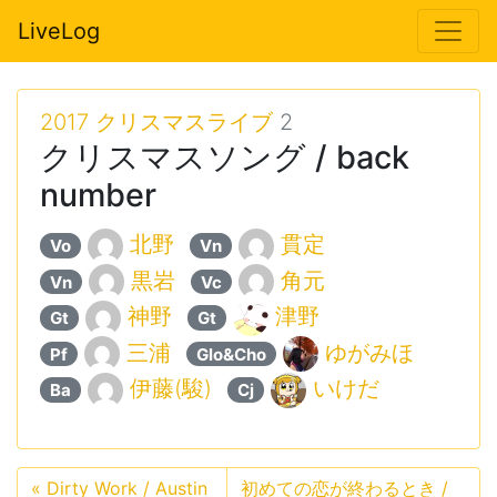
LiveLog
2017 クリスマスライブ
2
クリスマスソング / back
number
北野
貫定
Vo
Vn
黒岩
角元
Vn
Vc
神野
津野
Gt
Gt
三浦
ゆがみほ
Pf
Glo&Cho
伊藤(駿)
いけだ
Ba
Cj
«
Dirty Work / Austin
初めての恋が終わるとき /