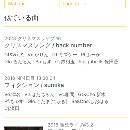
Mahone
supercell
»
似ている曲
2023 クリスマスライブ 16
クリスマスソング / back number
Gt&Vo.犬
Vn.かりん
Gt.ミズシー
Pf.ふーか
Glo.るんるん
Ba.もぎ
Cj.鉄砲玉
Sleighbellls.億田葵
2018 NF4日目 13:00 24
フィクション / sumika
Vo.津名
Vn.はたちゃん
Vc.相間
Gt&Cho.新木
Pf.ちゃす
Glo.こだま(でがき)
Ba&Cho.しおはる
Cj.濱田
2018 新歓ライブ#3 2