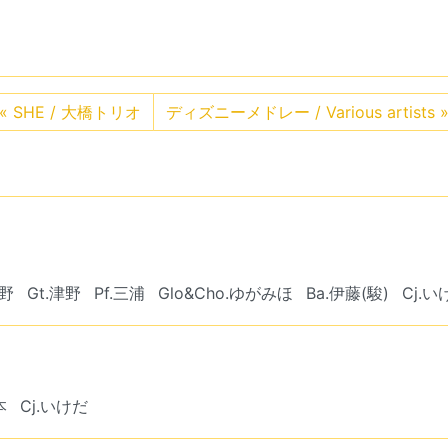
«
SHE / 大橋トリオ
ディズニーメドレー / Various artists
神野
Gt.津野
Pf.三浦
Glo&Cho.ゆがみほ
Ba.伊藤(駿)
Cj.い
本
Cj.いけだ