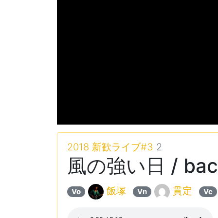
2018 新歓ライブ#3
2
風の強い日 / back
飯塚
貫定
Vo
Vn
Vc