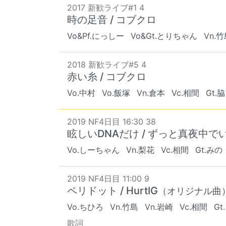
2017 新歓ライブ#1 4
時の足音 / コブクロ
Vo&Pf.にっしー
Vo&Gt.とりちゃん
Vn.
2018 新歓ライブ#5 4
赤い糸 / コブクロ
Vo.中村
Vo.飯塚
Vn.倉本
Vc.相間
Gt.脇
2019 NF4日目 16:30 38
眩しいDNAだけ / ずっと真夜中で
Vo.しーちゃん
Vn.梨花
Vc.相間
Gt.みの
2019 NF4日目 11:00 9
ペリドット / HurtIG
（オリジナル曲
Vo.ちひろ
Vn.竹島
Vn.岩崎
Vc.相間
Gt
歌詞