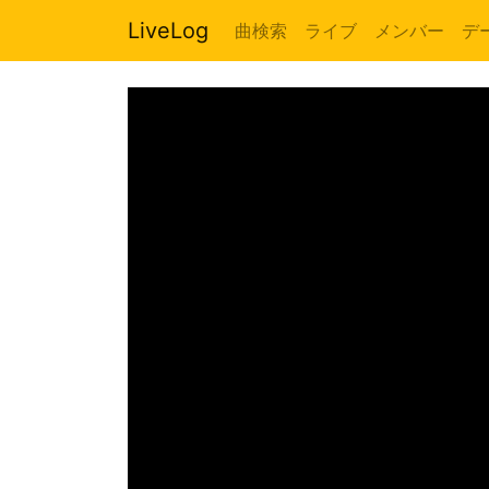
LiveLog
曲検索
ライブ
メンバー
デ