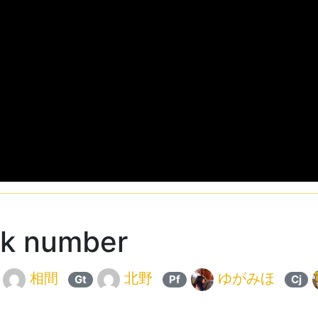
 number
相間
北野
ゆがみほ
Gt
Pf
Cj