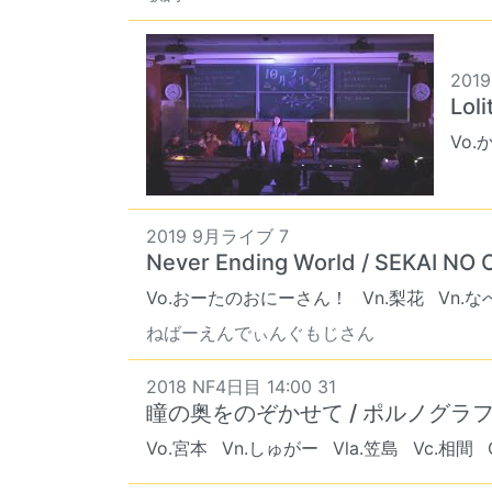
201
Loli
Vo.
2019 9月ライブ 7
Never Ending World / SEKAI NO
Vo.おーたのおにーさん！
Vn.梨花
Vn.な
ねばーえんでぃんぐもじさん
2018 NF4日目 14:00 31
瞳の奥をのぞかせて / ポルノグラ
Vo.宮本
Vn.しゅがー
Vla.笠島
Vc.相間