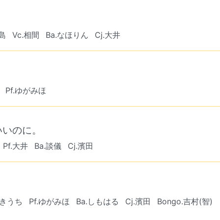
竹島
Vc.相間
Ba.なほりん
Cj.大井
Pf.ゆがみほ
いいのに。
Pf.大井
Ba.談儀
Cj.濱田
）
.きうち
Pf.ゆがみほ
Ba.しもはる
Cj.濱田
Bongo.吉村(智)