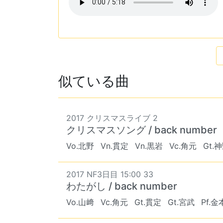
似ている曲
2017 クリスマスライブ 2
クリスマスソング / back number
Vo.北野
Vn.貫定
Vn.黒岩
Vc.角元
Gt.
2017 NF3日目 15:00 33
わたがし / back number
Vo.山﨑
Vc.角元
Gt.貫定
Gt.宮武
Pf.金