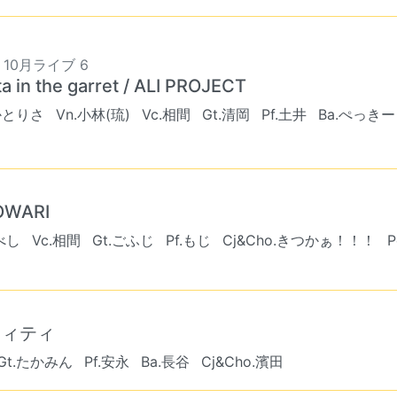
9 10月ライブ 6
ta in the garret / ALI PROJECT
かとりさ
Vn.小林(琉)
Vc.相間
Gt.清岡
Pf.土井
Ba.ぺっきー
 OWARI
べし
Vc.相間
Gt.ごふじ
Pf.もじ
Cj&Cho.きつかぁ！！！
P
フィティ
Gt.たかみん
Pf.安永
Ba.長谷
Cj&Cho.濱田