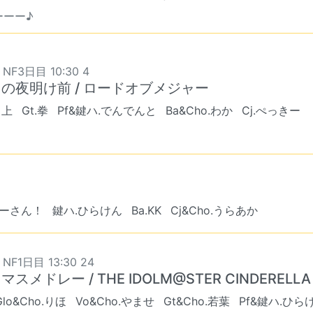
ーーー♪
 NF3日目 10:30 4
の夜明け前 / ロードオブメジャー
川上
Gt.拳
Pf&鍵ハ.でんでんと
Ba&Cho.わか
Cj.ぺっきー
にーさん！
鍵ハ.ひらけん
Ba.KK
Cj&Cho.うらあか
 NF1日目 13:30 24
マスメドレー / THE IDOLM@STER CINDERELLA 
Glo&Cho.りほ
Vo&Cho.やませ
Gt&Cho.若葉
Pf&鍵ハ.ひら