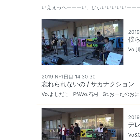
いえぇっへーーーい、ひぃいいいいいーー
2019
僕ら
Vo.
2019 NF1日目 14:30 30
忘れられないの / サカナクション
Vo.よしだこ
Pf&Vo.石村
Gt.おーたのお
2019
デレ
Vo&