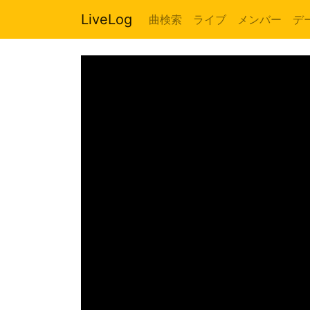
LiveLog
曲検索
ライブ
メンバー
デ