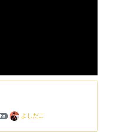
よしだこ
ho