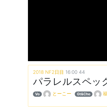
2018 NF2日目
16:00 44
パラレルスペック
とーこー
Vo
Gt&Cho