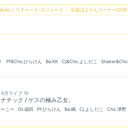
f Music / リチャード･ロジャース
出垣ばよりんコーナー2018 / T
！
Pf&Cho.ひらけん
Ba.KK
Cj&Cho.よしだこ
Shaker&Ch
8 6月ライブ 10
ナチック / ゲスの極み乙女。
とーこー
Gt.福田
Pf.ひらけん
Ba.嶋
Cj.よしだこ
Cho.津野