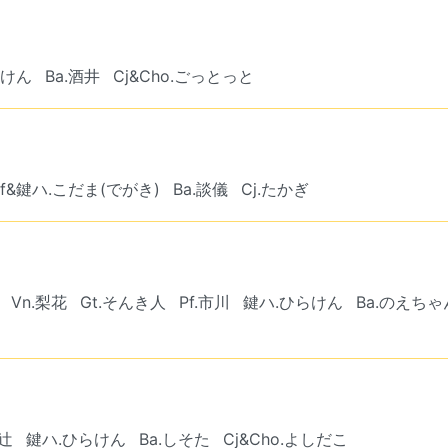
らけん
Ba.酒井
Cj&Cho.ごっとっと
Pf&鍵ハ.こだま(でがき)
Ba.談儀
Cj.たかぎ
Vn.梨花
Gt.そんき人
Pf.市川
鍵ハ.ひらけん
Ba.のえちゃ
.辻
鍵ハ.ひらけん
Ba.しそた
Cj&Cho.よしだこ