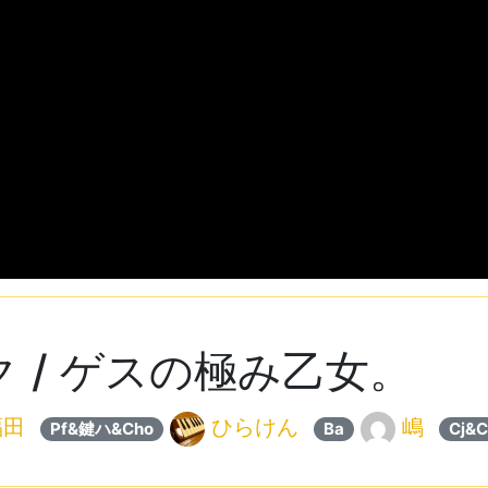
 / ゲスの極み乙女。
福田
ひらけん
嶋
Pf&鍵ハ&Cho
Ba
Cj&C