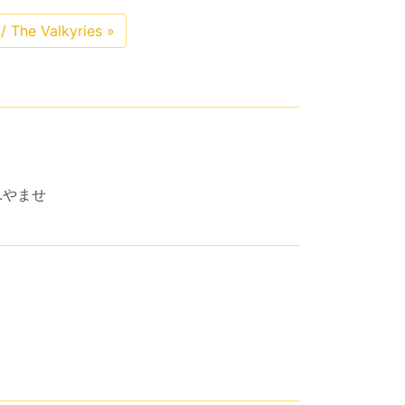
he Valkyries
»
o.やませ