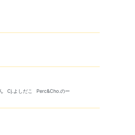
ん
Cj.よしだこ
Perc&Cho.のー