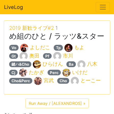
LiveLog
2019 新歓ライブ#2
1
め組のひと / ラッツ&スター
よしだこ
もよ
Vo
Tp
奥田
市川
Gt
Pf
ひらけん
八木
鍵ハ&Cho
Ba
たかぎ
いけだ
Cj
Perc
宮武
とーこー
Cho&Perc
Cho
Run Away / [ALEXANDROS]
»