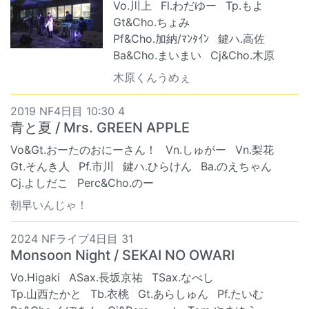
Vo.川上
Fl.わだゆー
Tp.もよ
Gt&Cho.ちょみ
Pf&Cho.加納/ﾏﾝﾀｲﾝ
鍵ハ.高佐
Ba&Cho.まいまい
Cj&Cho.木原
木原くんうめぇ
2019 NF4日目 10:30 4
青と夏 / Mrs. GREEN APPLE
Vo&Gt.おーたのおにーさん！
Vn.しゅがー
Vn.梨花
Gt.そんき人
Pf.市川
鍵ハ.ひらけん
Ba.のえちゃん
Cj.よしだこ
Perc&Cho.のー
朝早いんじゃ！
2024 NFライブ4日目 31
Monsoon Night / SEKAI NO OWARI
Vo.Higaki
ASax.長坂京祐
TSax.なべし
Tp.山西たかと
Tb.衣桃
Gt.あらしゅん
Pf.たいむ