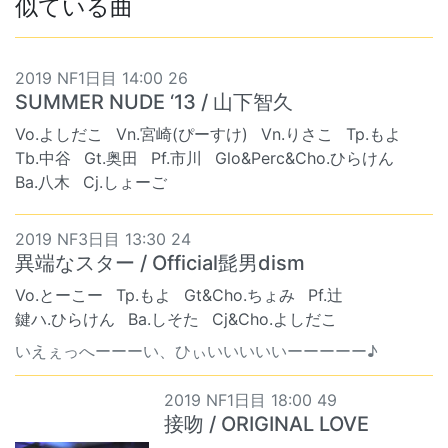
似ている曲
2019 NF1日目 14:00 26
SUMMER NUDE ‘13 / 山下智久
Vo.よしだこ
Vn.宮崎(ぴーすけ)
Vn.りさこ
Tp.もよ
Tb.中谷
Gt.奥田
Pf.市川
Glo&Perc&Cho.ひらけん
Ba.八木
Cj.しょーご
2019 NF3日目 13:30 24
異端なスター / Official髭男dism
Vo.とーこー
Tp.もよ
Gt&Cho.ちょみ
Pf.辻
鍵ハ.ひらけん
Ba.しそた
Cj&Cho.よしだこ
いえぇっへーーーい、ひぃいいいいいーーーーー♪
2019 NF1日目 18:00 49
接吻 / ORIGINAL LOVE