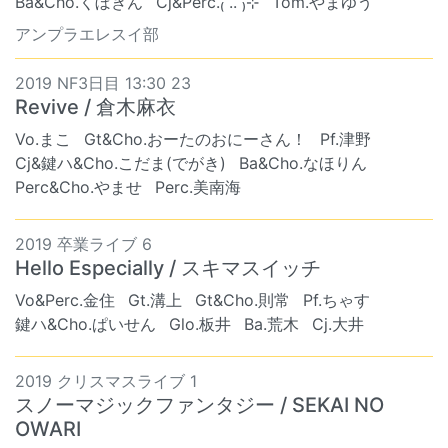
Ba&Cho.くぼきん
Cj&Perc.₍ .. ₎⊹
Tom.やまゆう
アンプラエレスイ部
2019 NF3日目 13:30 23
Revive / 倉木麻衣
Vo.まこ
Gt&Cho.おーたのおにーさん！
Pf.津野
Cj&鍵ハ&Cho.こだま(でがき)
Ba&Cho.なほりん
Perc&Cho.やませ
Perc.美南海
2019 卒業ライブ 6
Hello Especially / スキマスイッチ
Vo&Perc.金住
Gt.溝上
Gt&Cho.則常
Pf.ちゃす
鍵ハ&Cho.ぱいせん
Glo.板井
Ba.荒木
Cj.大井
2019 クリスマスライブ 1
スノーマジックファンタジー / SEKAI NO
OWARI