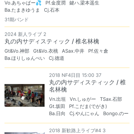
Vo.あちゃぱー💦
Pf.金度潤
鍵ハ.梁本遥生
Ba.たまきゆうま
Cj.石本
31期バンド
2024 新人ライブ 2
丸の内サディスティック / 椎名林檎
Gt&Vo.神部
Gt&Vo.衣桃
ASax.中井
Pf.佐々倉
Ba.ほりしゅんぺい
Cj.德道
2018 NF4日目 15:00 37
丸の内サディスティック / 椎
名林檎
Vn.出垣
Vn.しゅがー
TSax.石部
Gt.坂田
Pf.こだま(でがき)
Ba.日向
Cj.やんにゃん
Bongo.のー
2018 新歓路上ライブ#4 3