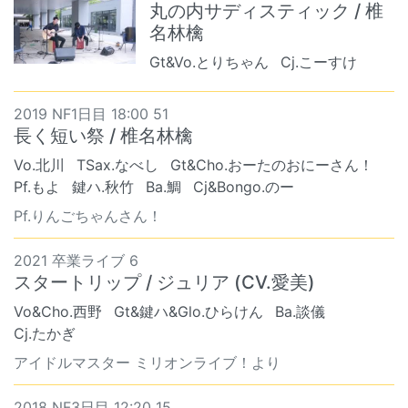
丸の内サディスティック / 椎
名林檎
Gt&Vo.とりちゃん
Cj.こーすけ
2019 NF1日目 18:00 51
長く短い祭 / 椎名林檎
Vo.北川
TSax.なべし
Gt&Cho.おーたのおにーさん！
Pf.もよ
鍵ハ.秋竹
Ba.鯛
Cj&Bongo.のー
Pf.りんごちゃんさん！
2021 卒業ライブ 6
スタートリップ / ジュリア (CV.愛美)
Vo&Cho.西野
Gt&鍵ハ&Glo.ひらけん
Ba.談儀
Cj.たかぎ
アイドルマスター ミリオンライブ！より
2018 NF3日目 12:20 15