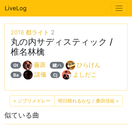
LiveLog
2018 都ライト
2
丸の内サディスティック /
椎名林檎
藤原
ひらけん
Gt
鍵ハ
談儀
よしだこ
Ba
Cj
«
ジブリメドレー
明日晴れるかな / 桑田佳祐
»
似ている曲