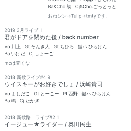
Ba&Cho.鯛
Cj&Cho.ごっとっと
おねシン→Tulip→tmtyです。
2019 3月ライブ 1
君がドアを閉めた後 / back number
Vo.川上
Gt.そんき人
Gt.ちひろ
鍵ハ.ひらけん
Ba.いけだ
Cj.しょーご
mcは聞くな
2018 新歓ライブ#4 9
ウイスキーがお好きでしょ / 浜崎貴司
Vo.よしだこ
Gt.とーこー
Pf.西野
鍵ハ.ひらけん
Ba.嶋
Cj.たかぎ
2018 新歓路上ライブ#2 1
イージュー★ライダー / 奥田民生