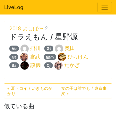
LiveLog
2018 よしぱ〜
2
ドラえもん / 星野源
掛川
奥田
Vo
Gt
宮武
ひらけん
Gt
鍵ハ
談儀
たかぎ
Ba
Cj
«
夏・コイ / いきものが
女の子は誰でも / 東京事
かり
変
»
似ている曲