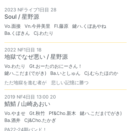
2023 NFライブ1日目 28
Soul / 星野源
Vo.面接
Vn.今井美里
Fl.藤原
鍵ハ.くぼあやね
Ba.くぼきん
Cj.わたり
2022 NF1日目 18
地獄でなぜ悪い / 星野源
Vo.わたり
Gt.おーたのおにーさん！
鍵ハ.こだま(でがき)
Ba.いとしゅん
Cj.むらたほのか
ただ地獄を進む者が 悲しい記憶に勝つ
2019 NF4日目 13:00 20
鯖鯖 / 山崎あおい
Vo.やませ
Gt.秋竹
Pf&Cho.新木
鍵ハ.こだま(でがき)
Ba.酒井
Cj&Cho.たかぎ
PA22-24期バンド！