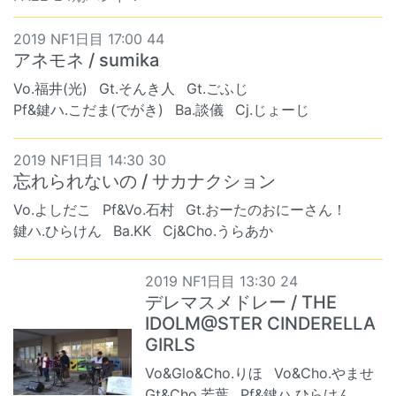
2019 NF1日目 17:00 44
アネモネ / sumika
Vo.福井(光)
Gt.そんき人
Gt.ごふじ
Pf&鍵ハ.こだま(でがき)
Ba.談儀
Cj.じょーじ
2019 NF1日目 14:30 30
忘れられないの / サカナクション
Vo.よしだこ
Pf&Vo.石村
Gt.おーたのおにーさん！
鍵ハ.ひらけん
Ba.KK
Cj&Cho.うらあか
2019 NF1日目 13:30 24
デレマスメドレー / THE
IDOLM@STER CINDERELLA
GIRLS
Vo&Glo&Cho.りほ
Vo&Cho.やませ
Gt&Cho.若葉
Pf&鍵ハ.ひらけん