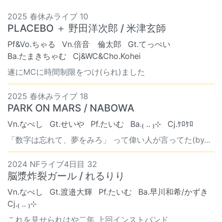
2025 春休みライブ 10
PLACEBO ＋ 野田洋次郎 / 米津玄師
Pf&Vo.ちゃる
Vn.倍音 倫太郎
Gt.てっぺい
Ba.たまきちゃむ
Cj&WC&Cho.Kohei
遂にMCに時間制限をつけ(られ)ました
2025 春休みライブ 18
PARK ON MARS / NABOWA
Vn.なべし
Gt.せいや
Pf.たいむ
Ba.₍ .. ₎⊹
Cj.ｹﾛｹﾛ
「数字は忘れて、夢をみろ」 って偉い人が言ってた(by...
2024 NFライブ4日目 32
脳漿炸裂ガール / れるりり
Vn.なべし
Gt.渡邉大輝
Pf.たいむ
Ba.早川和希/かずき
Cj.₍ .. ₎⊹
これを見せられはや二年 上回インストバンド