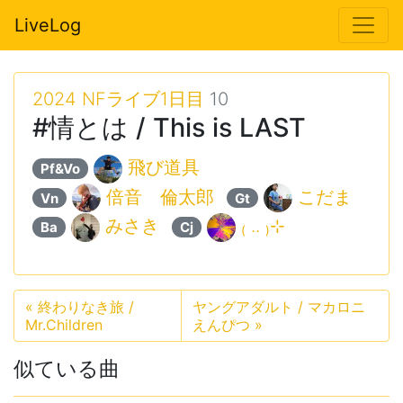
LiveLog
2024 NFライブ1日目
10
#情とは / This is LAST
飛び道具
Pf&Vo
倍音 倫太郎
こだま
Vn
Gt
みさき
₍ .. ₎⊹
Ba
Cj
«
終わりなき旅 /
ヤングアダルト / マカロニ
Mr.Children
えんぴつ
»
似ている曲