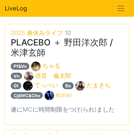
LiveLog
2025 春休みライブ
10
PLACEBO ＋ 野田洋次郎 /
米津玄師
ちゃる
Pf&Vo
倍音 倫太郎
Vn
てっぺい
たまきち
Gt
Ba
Kohei
Cj&WC&Cho
遂にMCに時間制限をつけ(られ)ました