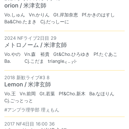
orion / 米津玄師
Vo.しゅん
Vn.かりん
Gt.岸加奈恵
Pf.かきのはすし
Ba&Cho.たまき
Cj.だっしーに
2024 NFライブ2日目 29
メトロノーム / 米津玄師
Vo.やの
Vn.森 裕貴
Gt&Cho.ひろゆき
Pf.たぐあこ
Ba. ︎︎ ︎︎
Cj.こだま
triangle.₍ .. ₎⊹
2018 新歓ライブ#3 8
Lemon / 米津玄師
Vo.王
Vn.前岡
Gt.若葉
Pf&Cho.新木
Ba.なほりん
Cj.ごっとっと
#アンプラ理学部 理ぇもん
2017 NF4日目 16:00 36