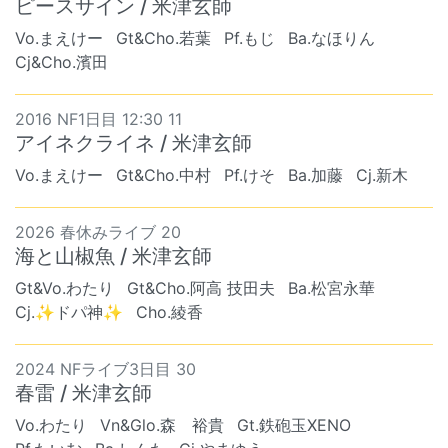
ピースサイン / 米津玄師
Vo.まえけー
Gt&Cho.若葉
Pf.もじ
Ba.なほりん
Cj&Cho.濱田
2016 NF1日目 12:30 11
アイネクライネ / 米津玄師
Vo.まえけー
Gt&Cho.中村
Pf.けそ
Ba.加藤
Cj.新木
2026 春休みライブ 20
海と山椒魚 / 米津玄師
Gt&Vo.わたり
Gt&Cho.阿高 技田夫
Ba.松宮永華
Cj.✨ドパ神✨
Cho.綾香
2024 NFライブ3日目 30
春雷 / 米津玄師
Vo.わたり
Vn&Glo.森 裕貴
Gt.鉄砲玉XENO