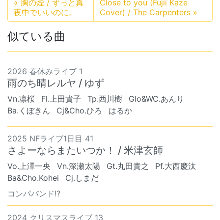
«
胸の煙 / ずっと真
Close to you (Fujii Kaze
夜中でいいのに。
Cover) / The Carpenters
»
似ている曲
2026 春休みライブ 1
雨のち晴レルヤ / ゆず
Vn.凛桜
Fl.上田貴子
Tp.西川樹
Glo&WC.あんり
Ba.くぼきん
Cj&Cho.ひろ
はるか
2025 NFライブ1日目 41
さよーならまたいつか！ / 米津玄師
Vo.上澤一央
Vn.深瀬太陽
Gt.丸田貴之
Pf.大西慶汰
Ba&Cho.Kohei
Cj.しまだ
コンパバンド!?
2024 クリスマスライブ 13