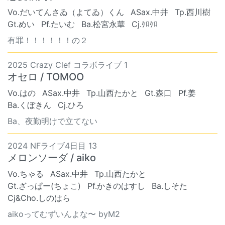
Vo.だいてんさゐ（よてゐ）くん
ASax.中井
Tp.西川樹
Gt.めい
Pf.たいむ
Ba.松宮永華
Cj.ｹﾛｹﾛ
有罪！！！！！！の２
2025 Crazy Clef コラボライブ 1
オセロ / TOMOO
Vo.はの
ASax.中井
Tp.山西たかと
Gt.森口
Pf.姜
Ba.くぼきん
Cj.ひろ
Ba、夜勤明けで立てない
2024 NFライブ4日目 13
メロンソーダ / aiko
Vo.ちゃる
ASax.中井
Tp.山西たかと
Gt.ざっぱー(ちょこ)
Pf.かきのはすし
Ba.しそた
Cj&Cho.しのはら
aikoってむずいんよな〜 byM2