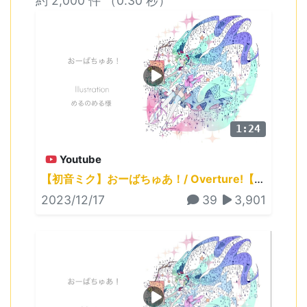
約 2,000 件 （0.30 秒）
1:24
Youtube
【初音ミク】おーばちゅあ！/ Overture!【ぐりはまT】
2023/12/17
39
3,901