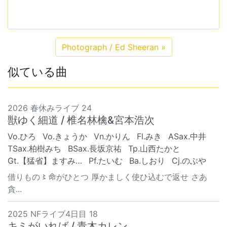
Photograph / Ed Sheeran
»
似ている曲
2026 春休みライブ 24
獣ゆく細道 / 椎名林檎&宮本浩次
Vo.ひろ
Vo.きょうか
Vn.かりん
Fl.みき
ASax.中井
TSax.柏樹みち
BSax.長坂京祐
Tp.山西たかと
Gt.【猛省】ますみ…
Pf.たいむ
Ba.しおり
Cj.のぶや
借りもの〻命がひとつ 厚かましく使ひ込むで返せ さあ
貪...
2025 NFライブ4日目 18
キミがいれば / 青木カレン