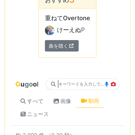
おすすめ
重ねてOvertone
けーえぬP
曲を聴く
G
u
g
o
o
l
キーワードを入力して検索...
動画
すべて
画像
ニュース