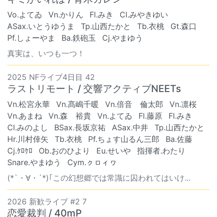
Vo.よてゐ
Vn.かりん
Fl.みき
Cl.みやきゆい
ASax.いとうゆうま
Tp.山西たかと
Tb.衣桃
Gt.森口
Pf.しょーやま
Ba.鉄砲玉
Cj.やまゆう
真実は、いつも一つ！
2025 NFライブ4日目 42
ラストリモート / 交響アクティブNEETs
Vn.松宮永華
Vn.髙嶋千暖
Vn.倍音 倫太郎
Vn.凛桜
Vn.あまね
Vn.森 裕貴
Vn.よてゐ
Fl.藤原
Fl.みき
Cl.みのよし
BSax.長坂京祐
ASax.中井
Tp.山西たかと
Hr.川村倖矢
Tb.衣桃
Pf.ちょす山るん三郎
Ba.佐藤
Cj.ｹﾛｹﾛ
Ob.おのひより
Eu.せいや
指揮者.わたり
Snare.やまゆう
Cym.ㇰㇿィヮ
(*`・∀・´*)｢この幻想郷では常識に囚われてはいけ...
2026 新歓ライブ #2 7
恋愛裁判 / 40mP