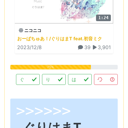
1:24
ニコニコ
おーばちゅあ！/ぐりはまT feat.初音ミク
2023/12/8
39
3,901
75%
ぐ
り
は
>>>>>>
ぐりはまT