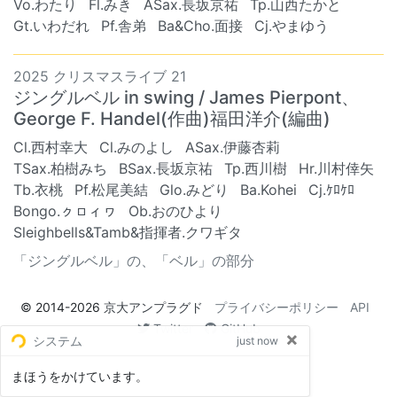
Vo.わたり
Fl.みき
ASax.長坂京祐
Tp.山西たかと
Gt.いわだれ
Pf.舎弟
Ba&Cho.面接
Cj.やまゆう
2025 クリスマスライブ 21
ジングルベル in swing / James Pierpont、
George F. Handel(作曲)福田洋介(編曲)
Cl.西村幸大
Cl.みのよし
ASax.伊藤杏莉
TSax.柏樹みち
BSax.長坂京祐
Tp.西川樹
Hr.川村倖矢
Tb.衣桃
Pf.松尾美結
Glo.みどり
Ba.Kohei
Cj.ｹﾛｹﾛ
Bongo.ㇰㇿィヮ
Ob.おのひより
Sleighbells&Tamb&指揮者.クワギタ
「ジングルベル」の、「ベル」の部分
© 2014-2026
京大アンプラグド
プライバシーポリシー
API
Twitter
GitHub
×
システム
just now
まほうをかけています。