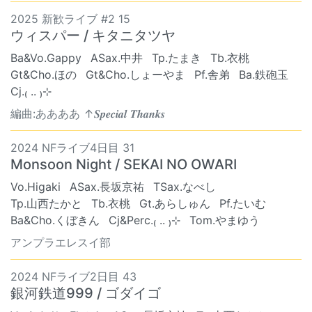
2025 新歓ライブ #2 15
ウィスパー / キタニタツヤ
Ba&Vo.Gappy
ASax.中井
Tp.たまき
Tb.衣桃
Gt&Cho.ほの
Gt&Cho.しょーやま
Pf.舎弟
Ba.鉄砲玉
Cj.₍ .. ₎⊹
編曲:ああああ ↑𝑺𝒑𝒆𝒄𝒊𝒂𝒍 𝑻𝒉𝒂𝒏𝒌𝒔
2024 NFライブ4日目 31
Monsoon Night / SEKAI NO OWARI
Vo.Higaki
ASax.長坂京祐
TSax.なべし
Tp.山西たかと
Tb.衣桃
Gt.あらしゅん
Pf.たいむ
Ba&Cho.くぼきん
Cj&Perc.₍ .. ₎⊹
Tom.やまゆう
アンプラエレスイ部
2024 NFライブ2日目 43
銀河鉄道999 / ゴダイゴ