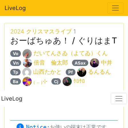
LiveLog
2024 クリスマスライブ
1
おーばちゅあ！ / ぐりはまT
だいてんさゐ（よてゐ）くん
Vo
倍音 倫太郎
中井
Vn
ASax
山西たかと
るんるん
Tp
Pf
₍ .. ₎⊹
ｹﾛｹﾛ
Ba
Cj
LiveLog
Notice:
お使いの端末は正常です。