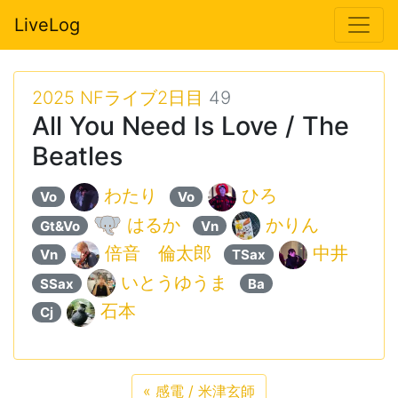
LiveLog
2025 NFライブ2日目
49
All You Need Is Love / The
Beatles
わたり
ひろ
Vo
Vo
はるか
かりん
Gt&Vo
Vn
倍音 倫太郎
中井
Vn
TSax
いとうゆうま
︎︎
SSax
Ba
石本
Cj
«
感電 / 米津玄師