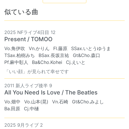
似ている曲
2025 NFライブ4日目 12
Present / TOMOO
Vo.角伊吹
Vn.かりん
Fl.藤原
SSax.いとうゆうま
TSax.柏樹みち
BSax.長坂京祐
Gt&Cho.森口
Pf.麻中彰人
Ba&Cho.Kohei
Cj.えいと
「いい顔」が見られて幸せです
2011 新人ライブ後半 9
All You Need Is Love / The Beatles
Vo.畑中
Vo.山本(晃)
Vn.石崎
Gt&Cho.みよし
Ba.田原
Cj.中樋
2025 9月ライブ 2