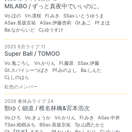
MILABO / ずっと真夜中でいいのに。
Vo.ほの
Vn.凛桜
Fl.みき
SSax.いとうゆうま
ASax.長坂京祐
ASax.伊藤杏莉
Gt.あこ
Pf.まほ
Ba.なからいど
Cj.ゆうすけ
2025 6月ライブ 11
Super Ball / TOMOO
Vo.鬼ごろし
Vn.かりん
Fl.藤原
SSax.伊藤
Gt.スパイシーつばさ
Pf.みのよし
Ba.しんた
Cj.しのはら
虹色のメンバー
2026 春休みライブ 24
獣ゆく細道 / 椎名林檎&宮本浩次
Vo.ひろ
Vo.きょうか
Vn.かりん
Fl.みき
ASax.中井
TSax.柏樹みち
BSax.長坂京祐
Tp.山西たかと
Gt.【猛省】ますみ…
Pf.たいむ
Ba.しおり
Cj.のぶや