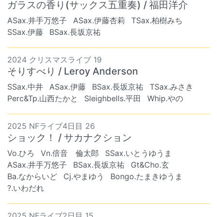
ガラスの香り(サックス五重奏) / 福田洋介
ASax.井手万悠子
ASax.伊藤杏莉
TSax.柏樹みち
SSax.伊藤
BSax.長坂京祐
2024 クリスマスライブ 19
そりすべり / Leroy Anderson
SSax.中井
ASax.伊藤
BSax.長坂京祐
TSax.みさき
Perc&Tp.山西たかと
Sleighbells.平田
Whip.やの
2025 NFライブ4日目 26
ショック！ / サカナクション
Vo.ひろ
Vn.倍音 倫太郎
SSax.いとうゆうま
ASax.井手万悠子
BSax.長坂京祐
Gt&Cho.玄
Ba.なからいど
Cj.やまゆう
Bongo.たまきゆうま
?.いわだれ
2025 NFライブ2日目 15