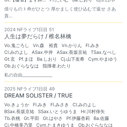
借りもの〻命がひとつ 厚かましく使ひ込むで返せ さあ
貪...
2024 NFライブ1日目 51
人生は夢だらけ / 椎名林檎
Vo.鬼ごろし
Vn.森 裕貴
Vn.かりん
Fl.みき
Cl.みのよし
ASax.中井
ASax.長坂京祐
TSax.なべし
Gt.玄
Pf.まほ
Ba.しおり
Cj.山下友希
Cym.やまゆう
Ob.おぐらななは
指揮者.わたり
私の自由_______________
2025 NFライブ1日目 49
DREAM SOLISTER / TRUE
Vo.きょうか
Fl.みき
Fl.みさき
Cl.みのよし
BSax.長坂京祐
SSax.いとうゆうま
Hr.川村倖矢
Tb.衣桃
Gt.平田
Gt.はやさ
Pf.伊藤杏莉
Ba.佐藤
Cj.中橋美乃里
Cym.たまきゆうま
Ob.おぐらななは