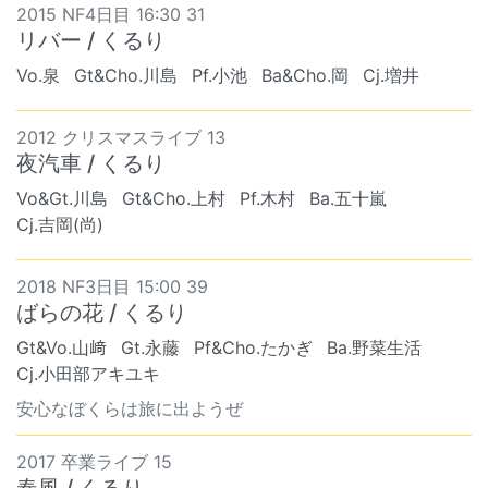
2015 NF4日目 16:30 31
リバー / くるり
Vo.泉
Gt&Cho.川島
Pf.小池
Ba&Cho.岡
Cj.増井
2012 クリスマスライブ 13
夜汽車 / くるり
Vo&Gt.川島
Gt&Cho.上村
Pf.木村
Ba.五十嵐
Cj.吉岡(尚)
2018 NF3日目 15:00 39
ばらの花 / くるり
Gt&Vo.山﨑
Gt.永藤
Pf&Cho.たかぎ
Ba.野菜生活
Cj.小田部アキユキ
安心なぼくらは旅に出ようぜ
2017 卒業ライブ 15
春風 / くるり