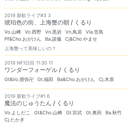
2019 新歓ライブ#3 3
琥珀色の街、上海蟹の朝 / くるり
Vo.山﨑
Vo.西野
Vn.黒岩
Vn.鳥居
Vla.笠島
Pf&Cho.おがけん
Ba.談儀
Cj&Cho.やませ
上海蟹って美味しいの？
2019 NF1日目 11:30 11
ワンダーフォーゲル / くるり
Gt&Vo.朋弥卍
Gt.福田
Ba&Cho.おがけん
Cj.木原
2019 新歓ライブ#1 6
魔法のじゅうたん / くるり
Vo.よしだこ
Gt&Cho.山﨑
Gt.宮武
Gt.奥田
Ba.秋竹
Cj.たかぎ