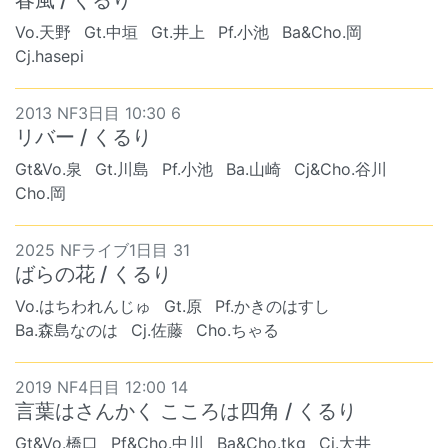
Vo.天野
Gt.中垣
Gt.井上
Pf.小池
Ba&Cho.岡
Cj.hasepi
2013 NF3日目 10:30 6
リバー / くるり
Gt&Vo.泉
Gt.川島
Pf.小池
Ba.山崎
Cj&Cho.谷川
Cho.岡
2025 NFライブ1日目 31
ばらの花 / くるり
Vo.はちわれんじゅ
Gt.原
Pf.かきのはすし
Ba.森島なのは
Cj.佐藤
Cho.ちゃる
2019 NF4日目 12:00 14
言葉はさんかく こころは四角 / くるり
Gt&Vo.橋口
Pf&Cho.中川
Ba&Cho.tkg
Cj.大井