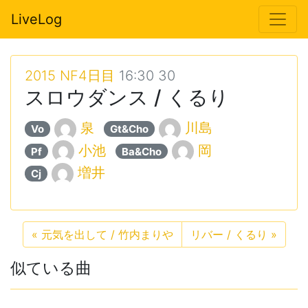
LiveLog
2015 NF4日目
16:30 30
スロウダンス / くるり
泉
川島
Vo
Gt&Cho
小池
岡
Pf
Ba&Cho
増井
Cj
«
元気を出して / 竹内まりや
リバー / くるり
»
似ている曲