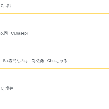
Cj.増井
ho.岡
Cj.hasepi
Ba.森島なのは
Cj.佐藤
Cho.ちゃる
Cj.増井