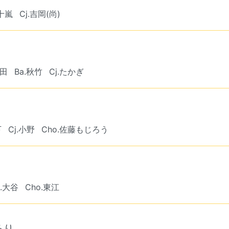
五十嵐
Cj.吉岡(尚)
奥田
Ba.秋竹
Cj.たかぎ
下
Cj.小野
Cho.佐藤もじろう
j.大谷
Cho.東江
るり