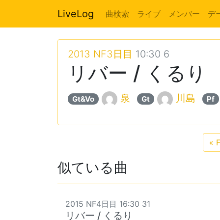
LiveLog
曲検索
ライブ
メンバー
デ
2013 NF3日目
10:30 6
リバー / くるり
泉
川島
Gt&Vo
Gt
Pf
«
F
似ている曲
2015 NF4日目 16:30 31
リバー / くるり