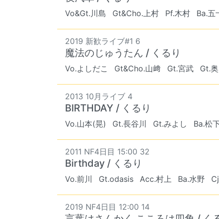
Vo&Gt.川島
Gt&Cho.上村
Pf.木村
Ba.
2019 新歓ライブ#1 6
魔法のじゅうたん / くるり
Vo.よしだこ
Gt&Cho.山﨑
Gt.宮武
Gt.
2013 10月ライブ 4
BIRTHDAY / くるり
Vo.山本(晃)
Gt.長谷川
Gt.みよし
Ba.松
2011 NF4日目 15:00 32
Birthday / くるり
Vo.前川
Gt.odasis
Acc.村上
Ba.水野
C
2019 NF4日目 12:00 14
言葉はさんかく こころは四角 / く