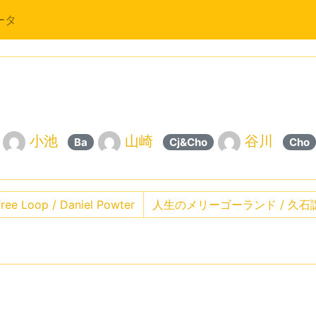
ータ
小池
山崎
谷川
Ba
Cj&Cho
Cho
ree Loop / Daniel Powter
人生のメリーゴーランド / 久石