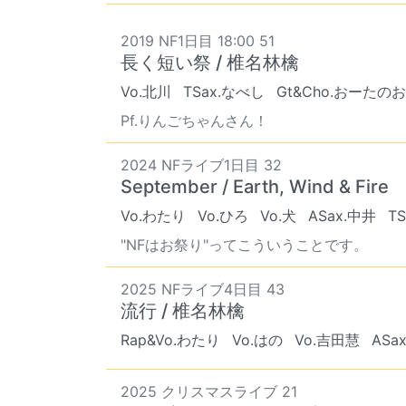
2019 NF1日目 18:00 51
長く短い祭 / 椎名林檎
Vo.北川
TSax.なべし
Gt&Cho.おーた
Pf.りんごちゃんさん！
2024 NFライブ1日目 32
September / Earth, Wind & Fire
Vo.わたり
Vo.ひろ
Vo.犬
ASax.中井
TS
"NFはお祭り"ってこういうことです。
2025 NFライブ4日目 43
流行 / 椎名林檎
Rap&Vo.わたり
Vo.はの
Vo.吉田慧
ASa
2025 クリスマスライブ 21