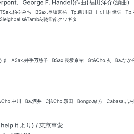
ierpont、George F. Handel(作曲)福田洋介(編曲)
TSax.柏樹みち
BSax.長坂京祐
Tp.西川樹
Hr.川村倖矢
Tb
Sleighbells&Tamb&指揮者.クワギタ
うま
ASax.井手万悠子
BSax.長坂京祐
Gt&Cho.玄
Ba.な
&Cho.中川
Ba.酒井
Cj&Cho.濱田
Bongo.緒方
Cabasa.吉村
elp it より) / 東京事変