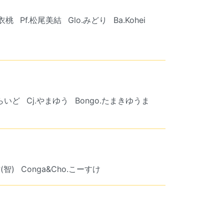
.衣桃
Pf.松尾美結
Glo.みどり
Ba.Kohei
からいど
Cj.やまゆう
Bongo.たまきゆうま
(智)
Conga&Cho.こーすけ