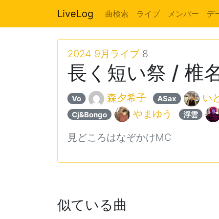
LiveLog
曲検索
ライブ
メンバー
デ
2024 9月ライブ
8
長く短い祭 / 椎
森夕希子
い
Vo
ASax
やまゆう
Cj&Bongo
浮雲
見どころはなぞかけMC
似ている曲