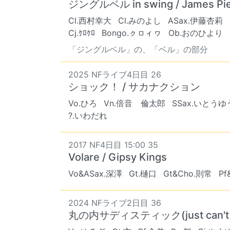
ジングルベル in swing / James P
Cl.西村幸大
Cl.みのよし
ASax.伊藤杏莉
Cj.ｹﾛｹﾛ
Bongo.ㇰㇿィヮ
Ob.おのひより
「ジングルベル」の、「ベル」の部分
2025 NFライブ4日目 26
ショック！ / サカナクション
Vo.ひろ
Vn.倍音 倫太郎
SSax.いとうゆ
?.いわだれ
2017 NF4日目 15:00 35
Volare / Gipsy Kings
Vo&ASax.深澤
Gt.樋口
Gt&Cho.則常
Pf
2024 NFライブ2日目 36
丸の内サディスティック(just can't h