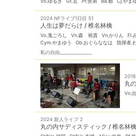
Vo.ゆるぎ
Gt.玄
Pf.舎弟
Ba.都
Cj.やま
2024 NFライブ1日目 51
人生は夢だらけ / 椎名林檎
Vo.鬼ごろし
Vn.森 裕貴
Vn.かりん
Fl
Cym.やまゆう
Ob.おぐらななは
指揮者.
私の自由_______________
2018
丸の
Vn.
2024 新人ライブ 2
丸の内サディスティック / 椎名林