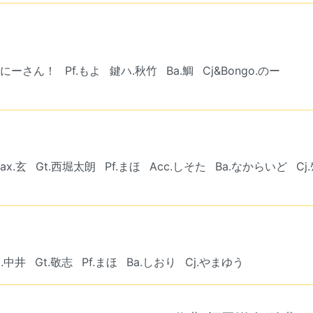
のおにーさん！
Pf.もよ
鍵ハ.秋竹
Ba.鯛
Cj&Bongo.のー
ax.玄
Gt.西堀太朗
Pf.まほ
Acc.しそた
Ba.なからいど
Cj.
x.中井
Gt.敬志
Pf.まほ
Ba.しおり
Cj.やまゆう