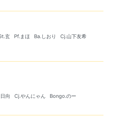
Gt.玄
Pf.まほ
Ba.しおり
Cj.山下友希
.日向
Cj.やんにゃん
Bongo.のー