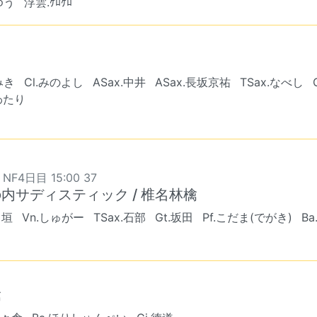
ゆう
浮雲.ｹﾛｹﾛ
.みき
Cl.みのよし
ASax.中井
ASax.長坂京祐
TSax.なべし
わたり
 NF4日目 15:00 37
内サディスティック / 椎名林檎
出垣
Vn.しゅがー
TSax.石部
Gt.坂田
Pf.こだま(でがき)
Ba
檎