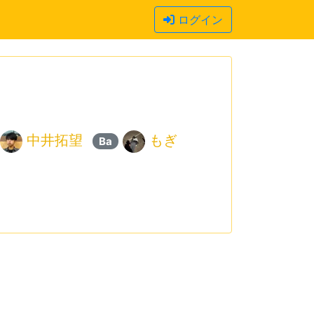
ログイン
中井拓望
もぎ
Ba