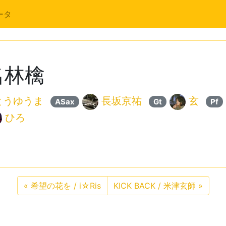
ータ
名林檎
とうゆうま
長坂京祐
玄
ASax
Gt
Pf
ひろ
«
希望の花を / i☆Ris
KICK BACK / 米津玄師
»