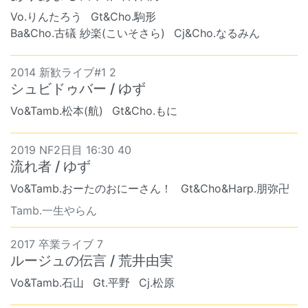
Vo.りんたろう
Gt&Cho.駒形
Ba&Cho.古礒 紗楽(こいそさら)
Cj&Cho.なるみん
2014 新歓ライブ#1 2
シュビドゥバー / ゆず
Vo&Tamb.松本(航)
Gt&Cho.もに
2019 NF2日目 16:30 40
流れ者 / ゆず
Vo&Tamb.おーたのおにーさん！
Gt&Cho&Harp.朋弥卍
Tamb.一生やらん
2017 卒業ライブ 7
ルージュの伝言 / 荒井由実
Vo&Tamb.石山
Gt.平野
Cj.松原