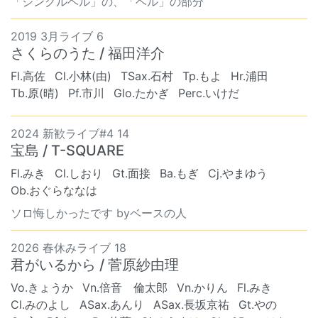
「ジングルベル」の、「ベル」の部分
2019 3月ライブ 6
さくらのうた / 福田洋介
Fl.高佐
Cl.小林(由)
TSax.石村
Tp.もよ
Hr.浦田
Tb.原(晴)
Pf.市川
Glo.たかぎ
Perc.いけだ
2024 新歓ライブ#4 14
宝島 / T-SQUARE
Fl.みき
Cl.しおり
Gt.面接
Ba.もぎ
Cj.やまゆう
Ob.おぐらななは
ソロ悔しかったです byベースの人
2026 春休みライブ 18
君がいるから / 菅原紗由理
Vo.きょうか
Vn.倍音 倫太郎
Vn.かりん
Fl.みき
Cl.みのよし
ASax.あんり
ASax.長坂京祐
Gt.やの