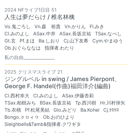
2024 NFライブ1日目 51
人生は夢だらけ / 椎名林檎
Vo.鬼ごろし
Vn.森 裕貴
Vn.かりん
Fl.みき
Cl.みのよし
ASax.中井
ASax.長坂京祐
TSax.なべし
Gt.玄
Pf.まほ
Ba.しおり
Cj.山下友希
Cym.やまゆう
Ob.おぐらななは
指揮者.わたり
私の自由_______________
2025 クリスマスライブ 21
ジングルベル in swing / James Pierpont、
George F. Handel(作曲)福田洋介(編曲)
Cl.西村幸大
Cl.みのよし
ASax.伊藤杏莉
TSax.柏樹みち
BSax.長坂京祐
Tp.西川樹
Hr.川村倖矢
Tb.衣桃
Pf.松尾美結
Glo.みどり
Ba.Kohei
Cj.ｹﾛｹﾛ
Bongo.ㇰㇿィヮ
Ob.おのひより
Sleighbells&Tamb&指揮者.クワギタ