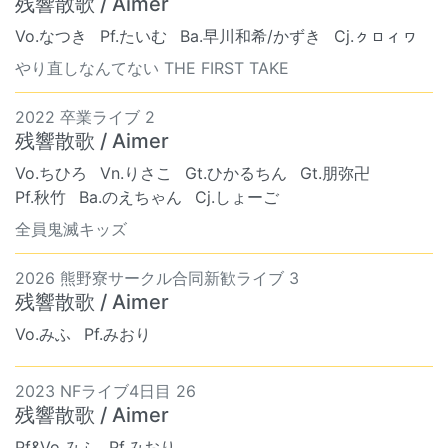
残響散歌 / Aimer
Vo.なつき
Pf.たいむ
Ba.早川和希/かずき
Cj.ㇰㇿィヮ
やり直しなんてない THE FIRST TAKE
2022 卒業ライブ 2
残響散歌 / Aimer
Vo.ちひろ
Vn.りさこ
Gt.ひかるちん
Gt.朋弥卍
Pf.秋竹
Ba.のえちゃん
Cj.しょーご
全員鬼滅キッズ
2026 熊野寮サークル合同新歓ライブ 3
残響散歌 / Aimer
Vo.みふ
Pf.みおり
2023 NFライブ4日目 26
残響散歌 / Aimer
Pf&Vo.みふ
Pf.みおり