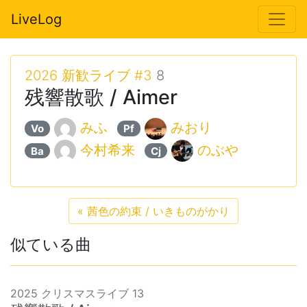
LiveLog
2026 新歓ライブ #3
8
残響散歌 / Aimer
みふ
みおり
Vo
Pf
今村希来
のぶや
Ba
Cj
«
茜色の約束 / いきものがかり
似ている曲
2025 クリスマスライブ 13