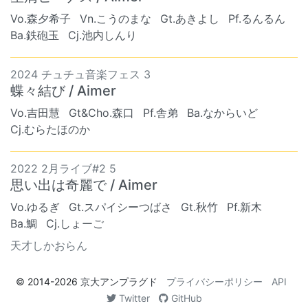
Vo.森夕希子
Vn.こうのまな
Gt.あきよし
Pf.るんるん
Ba.鉄砲玉
Cj.池内しんり
2024 チュチュ音楽フェス 3
蝶々結び / Aimer
Vo.吉田慧
Gt&Cho.森口
Pf.舎弟
Ba.なからいど
Cj.むらたほのか
2022 2月ライブ#2 5
思い出は奇麗で / Aimer
Vo.ゆるぎ
Gt.スパイシーつばさ
Gt.秋竹
Pf.新木
Ba.鯛
Cj.しょーご
天才しかおらん
© 2014-2026
京大アンプラグド
プライバシーポリシー
API
Twitter
GitHub