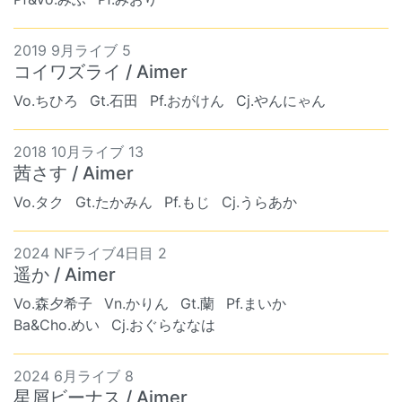
2019 9月ライブ 5
コイワズライ / Aimer
Vo.ちひろ
Gt.石田
Pf.おがけん
Cj.やんにゃん
2018 10月ライブ 13
茜さす / Aimer
Vo.タク
Gt.たかみん
Pf.もじ
Cj.うらあか
2024 NFライブ4日目 2
遥か / Aimer
Vo.森夕希子
Vn.かりん
Gt.蘭
Pf.まいか
Ba&Cho.めい
Cj.おぐらななは
2024 6月ライブ 8
星屑ビーナス / Aimer