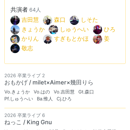
共演者
64人
吉田慧
森口
しそた
きょうか
しゅうへい
ひろ
かりん
すぎもとかほ
姜
敬志
2026 卒業ライブ 2
おもかげ / milet×Aimer×幾田りら
Vo.きょうか
Vo.はの
Vo.吉田慧
Gt.森口
Pf.しゅうへい
Ba.惟人
Cj.ひろ
2026 卒業ライブ 6
ねっこ / King Gnu