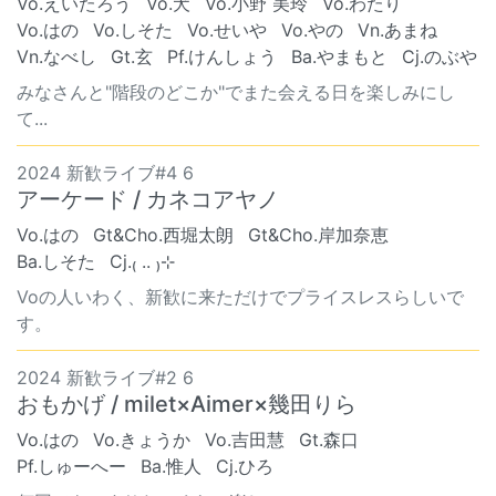
Vo.えいたろう
Vo.犬
Vo.小野 美玲
Vo.わたり
Vo.はの
Vo.しそた
Vo.せいや
Vo.やの
Vn.あまね
Vn.なべし
Gt.玄
Pf.けんしょう
Ba.やまもと
Cj.のぶや
みなさんと"階段のどこか"でまた会える日を楽しみにし
て...
2024 新歓ライブ#4 6
アーケード / カネコアヤノ
Vo.はの
Gt&Cho.西堀太朗
Gt&Cho.岸加奈恵
Ba.しそた
Cj.₍ .. ₎⊹
Voの人いわく、新歓に来ただけでプライスレスらしいで
す。
2024 新歓ライブ#2 6
おもかげ / milet×Aimer×幾田りら
Vo.はの
Vo.きょうか
Vo.吉田慧
Gt.森口
Pf.しゅーへー
Ba.惟人
Cj.ひろ