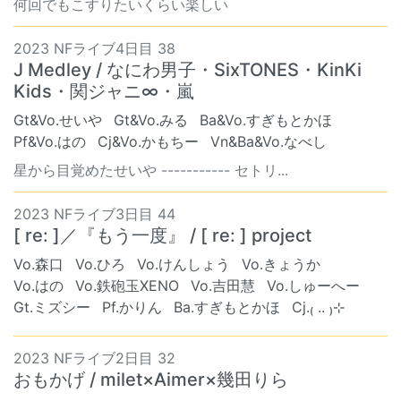
何回でもこすりたいくらい楽しい
2023 NFライブ4日目 38
J Medley / なにわ男子・SixTONES・KinKi
Kids・関ジャニ∞・嵐
Gt&Vo.せいや
Gt&Vo.みる
Ba&Vo.すぎもとかほ
Pf&Vo.はの
Cj&Vo.かもちー
Vn&Ba&Vo.なべし
星から目覚めたせいや ----------- セトリ...
2023 NFライブ3日目 44
[ re: ]／『もう一度』 / [ re: ] project
Vo.森口
Vo.ひろ
Vo.けんしょう
Vo.きょうか
Vo.はの
Vo.鉄砲玉XENO
Vo.吉田慧
Vo.しゅーへー
Gt.ミズシー
Pf.かりん
Ba.すぎもとかほ
Cj.₍ .. ₎⊹
2023 NFライブ2日目 32
おもかげ / milet×Aimer×幾田りら