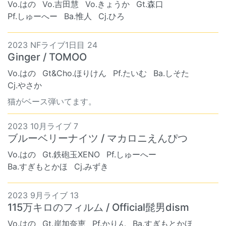
Vo.はの
Vo.吉田慧
Vo.きょうか
Gt.森口
Pf.しゅーへー
Ba.惟人
Cj.ひろ
2023 NFライブ1日目 24
Ginger / TOMOO
Vo.はの
Gt&Cho.ほりけん
Pf.たいむ
Ba.しそた
Cj.やさか
猫がベース弾いてます。
2023 10月ライブ 7
ブルーベリーナイツ / マカロニえんぴつ
Vo.はの
Gt.鉄砲玉XENO
Pf.しゅーへー
Ba.すぎもとかほ
Cj.みずき
2023 9月ライブ 13
115万キロのフィルム / Official髭男dism
Vo.はの
Gt.岸加奈恵
Pf.かりん
Ba.すぎもとかほ