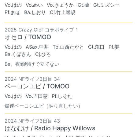
Vo.はの
Vo.めい
Vo.きょうか
Gt.蘭
Gt.ミズシー
Pf.まほ
Ba.しおり
Cj.竹上尋規
2025 Crazy Clef コラボライブ 1
オセロ / TOMOO
Vo.はの
ASax.中井
Tp.山西たかと
Gt.森口
Pf.姜
Ba.くぼきん
Cj.ひろ
Ba、夜勤明けで立てない
2024 NFライブ3日目 34
ベーコンエピ / TOMOO
Vo.はの
Vo.吉田慧
Pf.しそた
爆速ベーコンエピ（やり直したい）
2024 NFライブ3日目 43
はなむけ / Radio Happy Willows