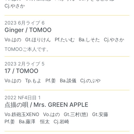
Cj.やさか
2023 6月ライブ 6
Ginger / TOMOO
Vo.はの
Gt.ほりけん
Pf.たいむ
Ba.しそた
Cj.やさか
TOMOOご本人です。
2023 2月ライブ 5
17 / TOMOO
Vo.はの
Tp.もよ
Pf.姜
Ba.談儀
Cj.のぶや
2022 NF4日目 1
点描の唄 / Mrs. GREEN APPLE
Vo.鉄砲玉XENO
Vo.はの
Gt.三村(悠)
Gt.安藤
Pf.姜
Ba.藤澤 恒太
Cj.岩崎