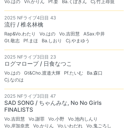
Vo.はの
Vn.かりん
Pf.姜
Ba.くぼきん
Cj.竹上尋規
2025 NFライブ4日目 43
流行 / 椎名林檎
Rap&Vo.わたり
Vo.はの
Vo.吉田慧
ASax.中井
Gt.敬志
Pf.まほ
Ba.しおり
Cj.やまゆう
2025 NFライブ3日目 23
ログマロープ / 日食なつこ
Vo.はの
Gt&Cho.渡邉大輝
Pf.たいむ
Ba.森口
Cj.なのは
2025 NFライブ3日目 47
SAD SONG / ちゃんみな, No No Girls
FINALISTS
Vo.吉田慧
Vo.謝罪
Vo.小野
Vo.池内しんり
Vo.岸加奈恵
Vo.かりん
Vo.いわだれ
Vo.鬼ごろし