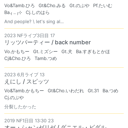
Vo&Tamb.ひろ
Gt&Cho.みる
Gt.のぶや
Pf.たいむ
Ba.₍ .. ₎⊹
Cj.しのはら
And people? \ let's sing al...
2023 NFライブ3日目 17
リッツパーティー / back number
Vo.かもちー
Gt.ミズシー
Gt.犬
Ba.すぎもとかほ
Cj&Cho.ひろ
Tamb.つめ
2023 6月ライブ 13
えにし / スピッツ
Vo&Tamb.かもちー
Gt&Cho.いわだれ
Gt.31
Ba.つめ
Cj.のぶや
分裂したかった
2019 NF1日目 13:30 23
オー・シャンゼリゼ / ダニエル・ビダル