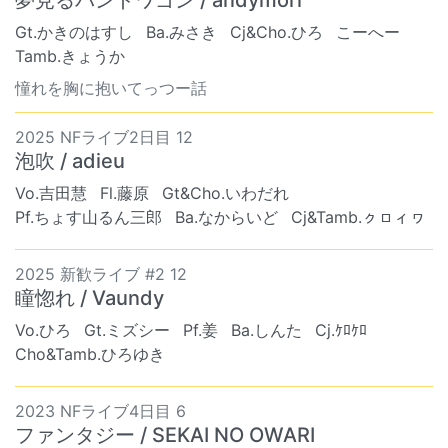
Gt.かきのはすし
Ba.みさき
Cj&Cho.ひろ
こーへー
Tamb.きょうか
憧れを胸に抱いてっつー話
2025 NFライブ2日目 12
泡吹 / adieu
Vo.吉田慧
Fl.藤原
Gt&Cho.いわだれ
Pf.ちょす山るん三郎
Ba.なからいど
Cj&Tamb.ㇰㇿィヮ
2025 新歓ライブ #2 12
瞳惚れ / Vaundy
Vo.ひろ
Gt.ミズシー
Pf.姜
Ba.しんた
Cj.ｹﾛｹﾛ
Cho&Tamb.ひろゆき
2023 NFライブ4日目 6
ファンタジー / SEKAI NO OWARI