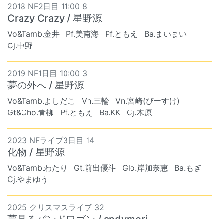
2018 NF2日目 11:00 8
Crazy Crazy / 星野源
Vo&Tamb.金井
Pf.美南海
Pf.ともえ
Ba.まいまい
Cj.中野
2019 NF1日目 10:00 3
夢の外へ / 星野源
Vo&Tamb.よしだこ
Vn.三輪
Vn.宮崎(ぴーすけ)
Gt&Cho.青柳
Pf.ともえ
Ba.KK
Cj.木原
2023 NFライブ3日目 14
化物 / 星野源
Vo&Tamb.わたり
Gt.前出優斗
Glo.岸加奈恵
Ba.もぎ
Cj.やまゆう
2025 クリスマスライブ 32
夢見るバンドワゴン / andymori