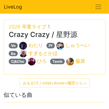
LiveLog
2026 卒業ライブ
1
Crazy Crazy / 星野源
わたり
しゅうへい
Vo
Pf
すぎもとかほ
Ba
ひろ
藤原
Cj&Cho
Tamb
おもかげ / milet×Aimer×幾田りら
»
似ている曲