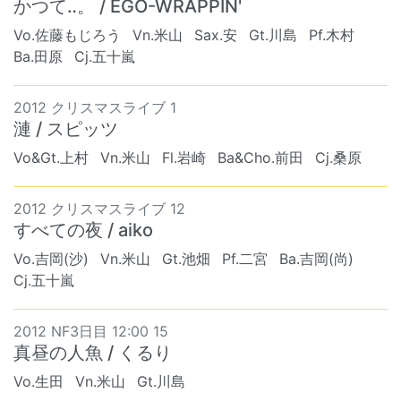
かつて‥。 / EGO-WRAPPIN'
Vo.佐藤もじろう
Vn.米山
Sax.安
Gt.川島
Pf.木村
Ba.田原
Cj.五十嵐
2012 クリスマスライブ 1
漣 / スピッツ
Vo&Gt.上村
Vn.米山
Fl.岩崎
Ba&Cho.前田
Cj.桑原
2012 クリスマスライブ 12
すべての夜 / aiko
Vo.吉岡(沙)
Vn.米山
Gt.池畑
Pf.二宮
Ba.吉岡(尚)
Cj.五十嵐
2012 NF3日目 12:00 15
真昼の人魚 / くるり
Vo.生田
Vn.米山
Gt.川島