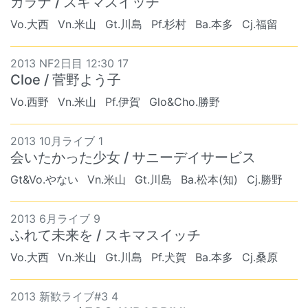
ガラナ / スキマスイッチ
Vo.大西
Vn.米山
Gt.川島
Pf.杉村
Ba.本多
Cj.福留
2013 NF2日目 12:30 17
Cloe / 菅野よう子
Vo.西野
Vn.米山
Pf.伊賀
Glo&Cho.勝野
2013 10月ライブ 1
会いたかった少女 / サニーデイサービス
Gt&Vo.やない
Vn.米山
Gt.川島
Ba.松本(知)
Cj.勝野
2013 6月ライブ 9
ふれて未来を / スキマスイッチ
Vo.大西
Vn.米山
Gt.川島
Pf.犬賀
Ba.本多
Cj.桑原
2013 新歓ライブ#3 4