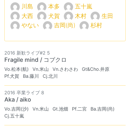
川島
本多
五十嵐
大西
犬賀
木村
生田
やない
吉岡(尚)
杉村
2016 新歓ライブ#2 5
Fragile mind / コブクロ
Vo.松本(航)
Vn.米山
Vn.さわさわ
Gt&Cho.井原
Pf.犬賀
Ba.藤川
Cj.北川
2016 卒業ライブ 8
Aka / aiko
Vo.吉岡(沙)
Vn.米山
Gt.池畑
Pf.二宮
Ba.吉岡(尚)
Cj.五十嵐