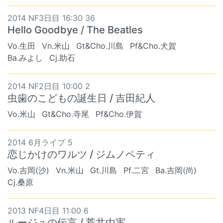
2014 NF3日目 16:30 36
Hello Goodbye / The Beatles
Vo.生田
Vn.米山
Gt&Cho.川島
Pf&Cho.犬賀
Ba.みよし
Cj.助石
2014 NF2日目 10:00 2
虫歯のこどもの誕生日 / 吉田紀人
Vo.米山
Gt&Cho.寺尾
Pf&Cho.伊賀
2014 6月ライブ 5
恋じかけのワルツ / ジムノペティ
Vo.吉岡(沙)
Vn.米山
Gt.川島
Pf.二宮
Ba.吉岡(尚)
Cj.桑原
2013 NF4日目 11:00 6
ルージュの伝言 / 荒井由実