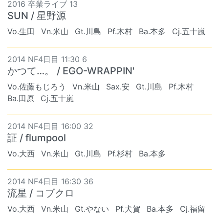
2016 卒業ライブ 13
SUN / 星野源
Vo.生田
Vn.米山
Gt.川島
Pf.木村
Ba.本多
Cj.五十嵐
2014 NF4日目 11:30 6
かつて…。 / EGO-WRAPPIN'
Vo.佐藤もじろう
Vn.米山
Sax.安
Gt.川島
Pf.木村
Ba.田原
Cj.五十嵐
2014 NF4日目 16:00 32
証 / flumpool
Vo.大西
Vn.米山
Gt.川島
Pf.杉村
Ba.本多
2014 NF4日目 16:30 36
流星 / コブクロ
Vo.大西
Vn.米山
Gt.やない
Pf.犬賀
Ba.本多
Cj.福留