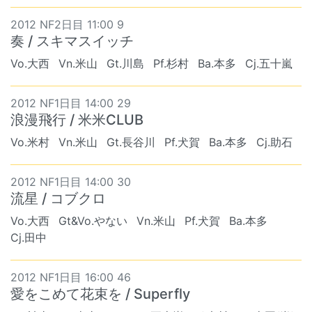
2012 NF2日目 11:00 9
奏 / スキマスイッチ
Vo.大西
Vn.米山
Gt.川島
Pf.杉村
Ba.本多
Cj.五十嵐
2012 NF1日目 14:00 29
浪漫飛行 / 米米CLUB
Vo.米村
Vn.米山
Gt.長谷川
Pf.犬賀
Ba.本多
Cj.助石
2012 NF1日目 14:00 30
流星 / コブクロ
Vo.大西
Gt&Vo.やない
Vn.米山
Pf.犬賀
Ba.本多
Cj.田中
2012 NF1日目 16:00 46
愛をこめて花束を / Superfly