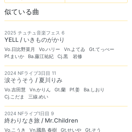
似ている曲
2025 チュチュ音楽フェス 6
YELL / いきものがかり
Vo.日比野菜月
Vo.ハリー
Vn.よてゐ
Gt.てっぺー
Pf.まいか
Ba.藤江祐紀
Cj.黒 岩修
2024 NFライブ3日目 11
涙そうそう / 夏川りみ
Vo.吉田慧
Vn.かりん
Gt.蘭
Pf.姜
Ba.しおり
Cj.こだま
三線.めい
2024 NFライブ1日目 9
終わりなき旅 / Mr.Children
Vo.こうき
Vn.國島 春樹
Gt.せいや
Gt.そう