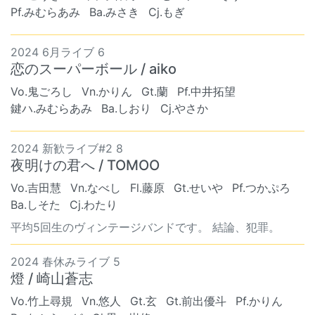
Pf.みむらあみ
Ba.みさき
Cj.もぎ
2024 6月ライブ 6
恋のスーパーボール / aiko
Vo.鬼ごろし
Vn.かりん
Gt.蘭
Pf.中井拓望
鍵ハ.みむらあみ
Ba.しおり
Cj.やさか
2024 新歓ライブ#2 8
夜明けの君へ / TOMOO
Vo.吉田慧
Vn.なべし
Fl.藤原
Gt.せいや
Pf.つかぷろ
Ba.しそた
Cj.わたり
平均5回生のヴィンテージバンドです。 結論、犯罪。
2024 春休みライブ 5
燈 / 崎山蒼志
Vo.竹上尋規
Vn.悠人
Gt.玄
Gt.前出優斗
Pf.かりん