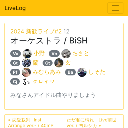
LiveLog
2024 新歓ライブ#2
12
オーケストラ / BiSH
小野
ちさと
Vo
Vn
蘭
玄
Gt
Gt
みむらあみ
しそた
Pf
Ba
ㇰㇿィヮ
Cj
みなさんアイドル曲やりましょう
«
恋愛裁判 -Inst.
ただ君に晴れ Live前世
Arrange ver.- / 40mP
ver. / ヨルシカ
»