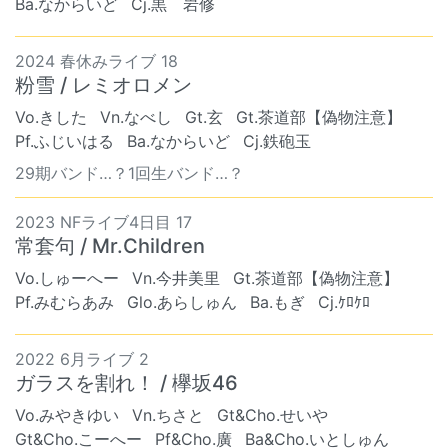
Ba.なからいど
Cj.黒 岩修
2024 春休みライブ 18
粉雪 / レミオロメン
Vo.きした
Vn.なべし
Gt.玄
Gt.茶道部【偽物注意】
Pf.ふじいはる
Ba.なからいど
Cj.鉄砲玉
29期バンド…？1回生バンド…？
2023 NFライブ4日目 17
常套句 / Mr.Children
Vo.しゅーへー
Vn.今井美里
Gt.茶道部【偽物注意】
Pf.みむらあみ
Glo.あらしゅん
Ba.もぎ
Cj.ｹﾛｹﾛ
2022 6月ライブ 2
ガラスを割れ！ / 欅坂46
Vo.みやきゆい
Vn.ちさと
Gt&Cho.せいや
Gt&Cho.こーへー
Pf&Cho.廣
Ba&Cho.いとしゅん