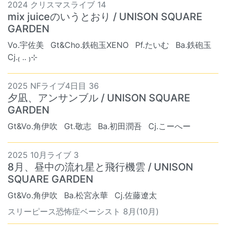
2024 クリスマスライブ 14
mix juiceのいうとおり / UNISON SQUARE
GARDEN
Vo.宇佐美
Gt&Cho.鉄砲玉XENO
Pf.たいむ
Ba.鉄砲玉
Cj.₍ .. ₎⊹
2025 NFライブ4日目 36
夕凪、アンサンブル / UNISON SQUARE
GARDEN
Gt&Vo.角伊吹
Gt.敬志
Ba.初田潤吾
Cj.こーへー
2025 10月ライブ 3
8月、昼中の流れ星と飛行機雲 / UNISON
SQUARE GARDEN
Gt&Vo.角伊吹
Ba.松宮永華
Cj.佐藤遼太
スリーピース恐怖症ベーシスト 8月(10月)