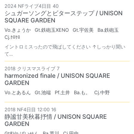
2024 NFライブ4日目 40
シュガーソングとビターステップ / UNISON
SQUARE GARDEN
Vo.きょうか
Gt.鉄砲玉XENO
Gt.宇佐美
Ba.鉄砲玉
Cj.ｹﾛｹﾛ
イントロミスったので飛ばしてください ↑しっかり聞い
て...
2018 クリスマスライブ 7
harmonized finale / UNISON SQUARE
GARDEN
Vo.とあるん
Gt.池端
Pf.土井
Ba.も。
Cj.中野
2018 NF4日目 12:00 16
静謐甘美秋暮抒情 / UNISON SQUARE
GARDEN
Gt&Vo.ぱいせん
Ba.荒川
Cj.田中