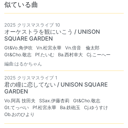
似ている曲
2025 クリスマスライブ 10
オーケストラを観にいこう / UNISON
SQUARE GARDEN
Gt&Vo.角伊吹
Vn.松宮永華
Vn.倍音 倫太郎
Gt&Cho.敬志
Pf.たいむ
Ba.西村幸大
Cj.こーへー
編曲:はるかちゃん
2025 クリスマスライブ 1
君の瞳に恋してない / UNISON SQUARE
GARDEN
Vo.阿高 技田夫
SSax.伊藤杏莉
Gt&Cho.敬志
Gt.てっぺい
Pf.松宮永華
Ba.鉄砲玉
Cj.ゆうすけ
Ob.おのひより