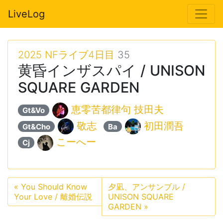
LiveLog
2025 NFライブ4日目
35
黄昏インザスパイ / UNISON
SQUARE GARDEN
恵零苦都律句 技田夫
Gt&Vo
敬志
初田潤吾
Gt&Cho
Ba
こーへー
Cj
«
You Should Know
夕凪、アンサンブル /
Your Love / 離婚伝説
UNISON SQUARE
GARDEN
»